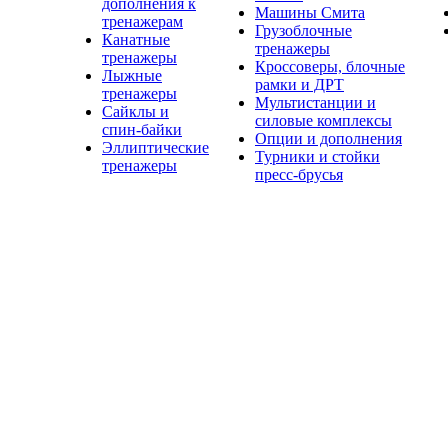
дополнения к
Машины Смита
тренажерам
Грузоблочные
Канатные
тренажеры
тренажеры
Кроссоверы, блочные
Лыжные
рамки и ДРТ
тренажеры
Мультистанции и
Сайклы и
силовые комплексы
спин-байки
Опции и дополнения
Эллиптические
Турники и стойки
тренажеры
пресс-брусья