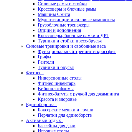
Силовые рамы и стойки
Кроссоверы и блочные рамы
Машины Смита
Мультистанции и силовые комплексы
Грузоблочные тренажеры
Опции и дополнения
Кроссоверы, блочные рамки и ДРТ
Турники и стойки пресс-брусья
Силовые тренировки и свободные веса
Функциональный тренинг и кроссфит
Грифы
Гантели
Турники и брусья
Фитнес
Инверсионные столы
Фитнес-инвентарь
Виброплатформы
Фитнес-батуты с ручкой для джампинга
Красота и здоровье
Единоборства
Боксерские мешки и груши
Перчатки для единоборств
Активный отдых
Бассейны для дачи
Игровые столы