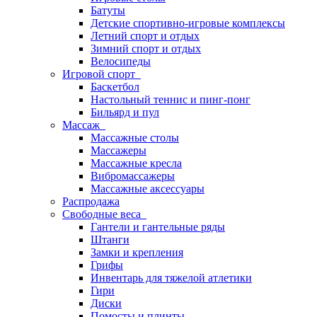
Батуты
Детские спортивно-игровые комплексы
Летний спорт и отдых
Зимний спорт и отдых
Велосипеды
Игровой спорт
Баскетбол
Настольный теннис и пинг-понг
Бильярд и пул
Массаж
Массажные столы
Массажеры
Массажные кресла
Вибромассажеры
Массажные аксессуары
Распродажа
Свободные веса
Гантели и гантельные ряды
Штанги
Замки и крепления
Грифы
Инвентарь для тяжелой атлетики
Гири
Диски
Помосты и плинты