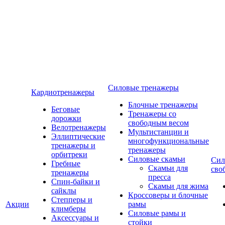
Силовые тренажеры
Кардиотренажеры
Блочные тренажеры
Беговые
Тренажеры со
дорожки
свободным весом
Велотренажеры
Мультистанции и
Эллиптические
многофункциональные
тренажеры и
тренажеры
орбитреки
Силовые скамьи
Сил
Гребные
Скамьи для
сво
тренажеры
пресса
Спин-байки и
Скамьи для жима
сайклы
Кроссоверы и блочные
Степперы и
Акции
рамы
климберы
Силовые рамы и
Аксессуары и
стойки