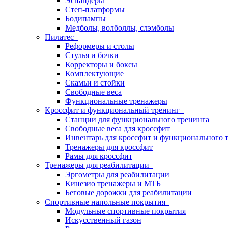
Эспандеры
Степ-платформы
Бодипампы
Медболы, волболлы, слэмболы
Пилатес
Реформеры и столы
Стулья и бочки
Корректоры и боксы
Комплектующие
Скамьи и стойки
Свободные веса
Функциональные тренажеры
Кроссфит и функциональный тренинг
Станции для функционального тренинга
Свободные веса для кроссфит
Инвентарь для кроссфит и функционального 
Тренажеры для кроссфит
Рамы для кроссфит
Тренажеры для реабилитации
Эргометры для реабилитации
Кинезио тренажеры и МТБ
Беговые дорожки для реабилитации
Спортивные напольные покрытия
Модульные спортивные покрытия
Искусственный газон