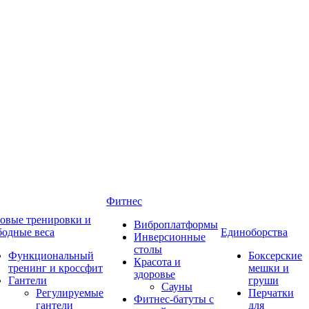
Фитнес
овые тренировки и
Виброплатформы
бодные веса
Единоборства
Инверсионные
столы
Функциональный
Боксерские
Красота и
тренинг и кроссфит
мешки и
здоровье
Гантели
груши
Сауны
Регулируемые
Перчатки
Фитнес-батуты с
гантели
для