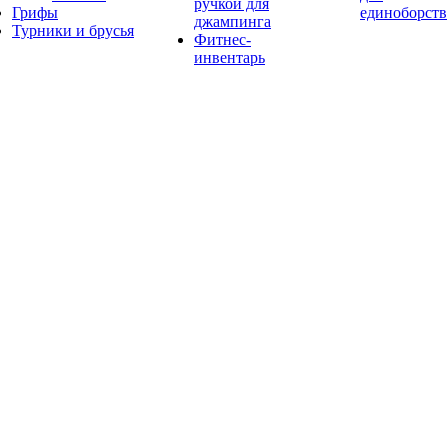
ручкой для
Грифы
единоборств
джампинга
Турники и брусья
Фитнес-
инвентарь