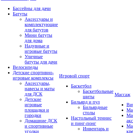
Бассейны для дачи
Батуты
Аксессуары и
комплектующие
для батутов
Мини батуты
для дома
Надувные и
игровые батуты
Уличные
батуты для дачи
Велосипеды
Детские спортивно-
Игровой спорт
игровые комплексы
Аксессуары,
Баскетбол
навесы и маты
Баскетбольные
для ДСК
Массаж
щиты
Детские
Бильярд и пул
игровые
Ви
Бильярдные
площадки и
Ма
столы
городки
Ма
Настольный теннис
Домашние ДСК
ак
и пинг-понг
и спортивные
Ма
Инвентарь и
уголки
кр