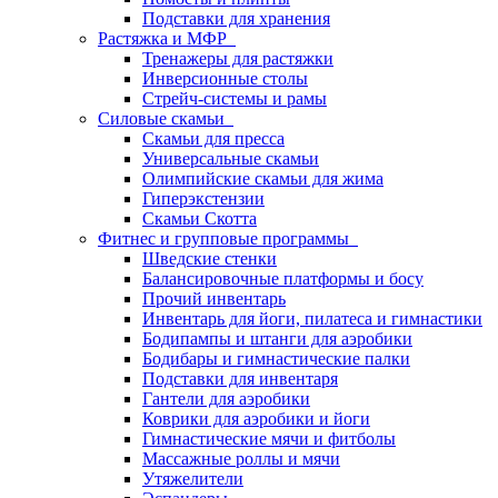
Подставки для хранения
Растяжка и МФР
Тренажеры для растяжки
Инверсионные столы
Стрейч-системы и рамы
Силовые скамьи
Скамьи для пресса
Универсальные скамьи
Олимпийские скамьи для жима
Гиперэкстензии
Скамьи Скотта
Фитнес и групповые программы
Шведские стенки
Балансировочные платформы и босу
Прочий инвентарь
Инвентарь для йоги, пилатеса и гимнастики
Бодипампы и штанги для аэробики
Бодибары и гимнастические палки
Подставки для инвентаря
Гантели для аэробики
Коврики для аэробики и йоги
Гимнастические мячи и фитболы
Массажные роллы и мячи
Утяжелители