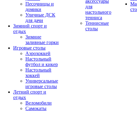
аксессуары
Песочницы и
Ма
для
домики
ст
настольного
Уличные ДСК
тенниса
для дачи
Теннисные
Зимний спорт и
столы
отдых
Зимние
заливные горки
Игровые столы
Аэрохоккей
Настольный
футбол и кикер
Настольный
хоккей
Универсальные
игровые столы
Летний спорт и
отдых
Веломобили
Самокаты