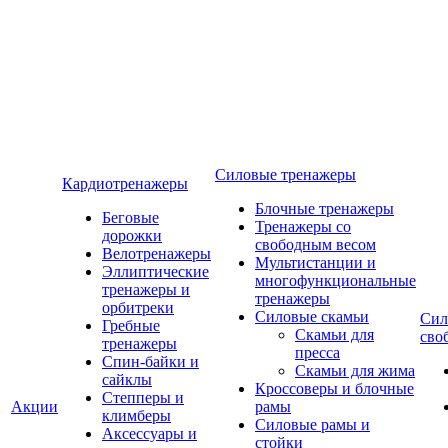
Силовые тренажеры
Кардиотренажеры
Блочные тренажеры
Беговые
Тренажеры со
дорожки
свободным весом
Велотренажеры
Мультистанции и
Эллиптические
многофункциональные
тренажеры и
тренажеры
орбитреки
Силовые скамьи
Сил
Гребные
Скамьи для
сво
тренажеры
пресса
Спин-байки и
Скамьи для жима
сайклы
Кроссоверы и блочные
Степперы и
Акции
рамы
климберы
Силовые рамы и
Аксессуары и
стойки