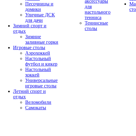
аксессуары
Песочницы и
Ма
для
домики
ст
настольного
Уличные ДСК
тенниса
для дачи
Теннисные
Зимний спорт и
столы
отдых
Зимние
заливные горки
Игровые столы
Аэрохоккей
Настольный
футбол и кикер
Настольный
хоккей
Универсальные
игровые столы
Летний спорт и
отдых
Веломобили
Самокаты