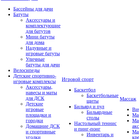
Бассейны для дачи
Батуты
Аксессуары и
комплектующие
для батутов
Мини батуты
для дома
Надувные и
игровые батуты
Уличные
батуты для дачи
Велосипеды
Детские спортивно-
Игровой спорт
игровые комплексы
Аксессуары,
Баскетбол
навесы и маты
Баскетбольные
для ДСК
Массаж
щиты
Детские
Бильярд и пул
игровые
Ви
Бильярдные
площадки и
Ма
столы
городки
Ма
Настольный теннис
Домашние ДСК
ак
и пинг-понг
и спортивные
Ма
Инвентарь и
уголки
кр