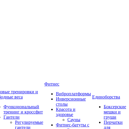
Фитнес
овые тренировки и
Виброплатформы
бодные веса
Единоборства
Инверсионные
столы
Функциональный
Боксерские
Красота и
тренинг и кроссфит
мешки и
здоровье
Гантели
груши
Сауны
Регулируемые
Перчатки
Фитнес-батуты с
гантели
для