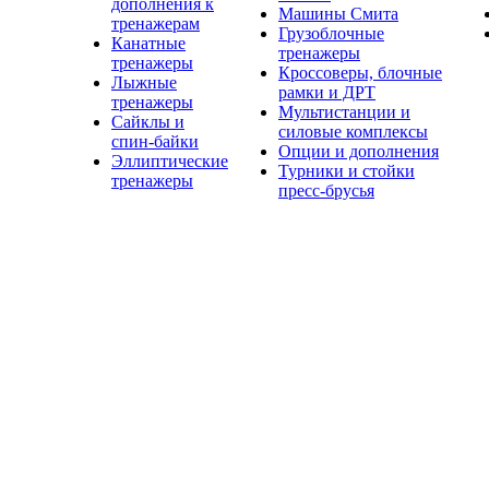
дополнения к
Машины Смита
тренажерам
Грузоблочные
Канатные
тренажеры
тренажеры
Кроссоверы, блочные
Лыжные
рамки и ДРТ
тренажеры
Мультистанции и
Сайклы и
силовые комплексы
спин-байки
Опции и дополнения
Эллиптические
Турники и стойки
тренажеры
пресс-брусья