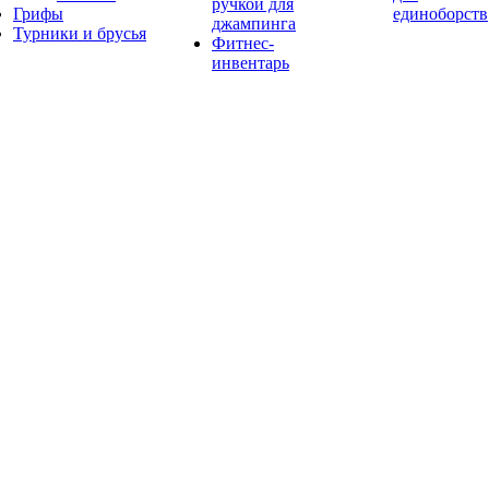
ручкой для
Грифы
единоборств
джампинга
Турники и брусья
Фитнес-
инвентарь