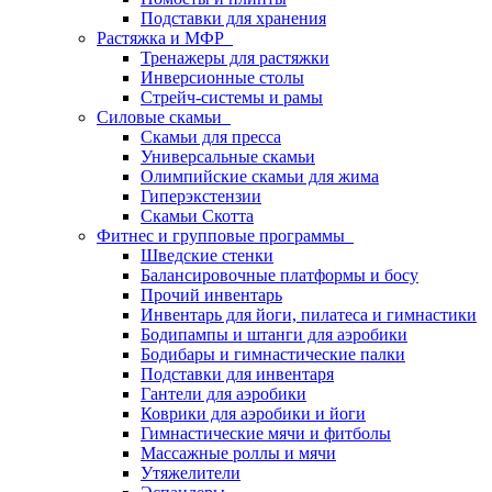
Подставки для хранения
Растяжка и МФР
Тренажеры для растяжки
Инверсионные столы
Стрейч-системы и рамы
Силовые скамьи
Скамьи для пресса
Универсальные скамьи
Олимпийские скамьи для жима
Гиперэкстензии
Скамьи Скотта
Фитнес и групповые программы
Шведские стенки
Балансировочные платформы и босу
Прочий инвентарь
Инвентарь для йоги, пилатеса и гимнастики
Бодипампы и штанги для аэробики
Бодибары и гимнастические палки
Подставки для инвентаря
Гантели для аэробики
Коврики для аэробики и йоги
Гимнастические мячи и фитболы
Массажные роллы и мячи
Утяжелители