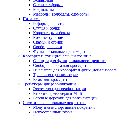
Эспандеры
Степ-платформы
Бодипампы
Медболы, волболлы, слэмболы
Пилатес
Реформеры и столы
Стулья и бочки
Корректоры и боксы
Комплектующие
Скамьи и стойки
Свободные веса
Функциональные тренажеры
Кроссфит и функциональный тренинг
Станции для функционального тренинга
Свободные веса для кроссфит
Инвентарь для кроссфит и функционального 
Тренажеры для кроссфит
Рамы для кроссфит
Тренажеры для реабилитации
Эргометры для реабилитации
Кинезио тренажеры и МТБ
Беговые дорожки для реабилитации
Спортивные напольные покрытия
Модульные спортивные покрытия
Искусственный газон