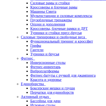
Силовые рамы и стойки
Кроссоверы и блочные рамы
Машины Смита
Мультистанции и силовые комплексы
Грузоблочные тренажеры
Опции и дополнения
Кроссоверы, блочные рамки и ДРТ
Турники и стойки пресс-брусья
Силовые тренировки и свободные веса
Функциональный тренинг и кроссфит
Грифы
Гантели
Турники и брусья
Фитнес
Инверсионные столы
Фитнес-инвентарь
Виброплатформы
Фитнес-батуты с ручкой для джампинга
Красота и здоровье
Единоборства
Боксерские мешки и груши
Перчатки для единоборств
Активный отдых
Бассейны для дачи
Игровые столы