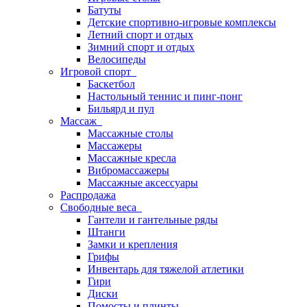
Батуты
Детские спортивно-игровые комплексы
Летний спорт и отдых
Зимний спорт и отдых
Велосипеды
Игровой спорт
Баскетбол
Настольный теннис и пинг-понг
Бильярд и пул
Массаж
Массажные столы
Массажеры
Массажные кресла
Вибромассажеры
Массажные аксессуары
Распродажа
Свободные веса
Гантели и гантельные ряды
Штанги
Замки и крепления
Грифы
Инвентарь для тяжелой атлетики
Гири
Диски
Помосты и плинты