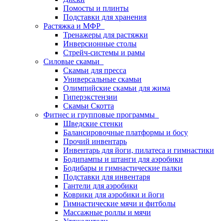
Помосты и плинты
Подставки для хранения
Растяжка и МФР
Тренажеры для растяжки
Инверсионные столы
Стрейч-системы и рамы
Силовые скамьи
Скамьи для пресса
Универсальные скамьи
Олимпийские скамьи для жима
Гиперэкстензии
Скамьи Скотта
Фитнес и групповые программы
Шведские стенки
Балансировочные платформы и босу
Прочий инвентарь
Инвентарь для йоги, пилатеса и гимнастики
Бодипампы и штанги для аэробики
Бодибары и гимнастические палки
Подставки для инвентаря
Гантели для аэробики
Коврики для аэробики и йоги
Гимнастические мячи и фитболы
Массажные роллы и мячи