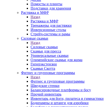
Помосты и плинты
Подставки для хранения
Растяжка и МФР
Назад
Растяжка и МФР
Тренажеры для растяжки
Инверсионные столы
Стрейч-системы и рамы
Силовые скамьи
Назад
Силовые скамьи
Скамьи для пресса
Универсальные скамьи
Олимпийские скамьи для жима
Гиперэкстензии
Скамьи Скотта
Фитнес и групповые программы
Назад
Фитнес и групповые программы
Шведские стенки
Балансировочные платформы и босу
Прочий инвентарь
Инвентарь для йоги, пилатеса и гимнастики
Бодипампы и штанги для аэробики