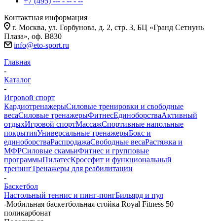
+7 (495) --- - -- - --
Контактная информация
г. Москва, ул. Горбунова, д. 2, стр. 3, БЦ «Гранд Сетнунь
Плаза», оф. В830
info@eto-sport.ru
Главная
-
Каталог
-
Игровой спорт
Кардиотренажеры
Силовые тренировки и свободные
веса
Силовые тренажеры
Фитнес
Единоборства
Активный
отдых
Игровой спорт
Массаж
Спортивные напольные
покрытия
Универсальные тренажеры
Бокс и
единоборства
Распродажа
Свободные веса
Растяжка и
МФР
Силовые скамьи
Фитнес и групповые
программы
Пилатес
Кроссфит и функциональный
тренинг
Тренажеры для реабилитации
-
Баскетбол
Настольный теннис и пинг-понг
Бильярд и пул
-
Мобильная баскетбольная стойка Royal Fitness 50
поликарбонат