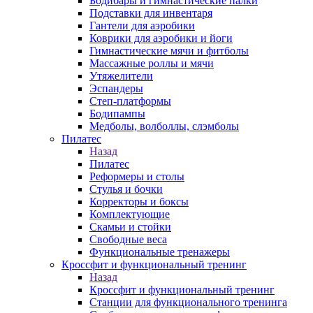
Бодибары и гимнастические палки
Подставки для инвентаря
Гантели для аэробики
Коврики для аэробики и йоги
Гимнастические мячи и фитболы
Массажные роллы и мячи
Утяжелители
Эспандеры
Степ-платформы
Бодипампы
Медболы, волболлы, слэмболы
Пилатес
Назад
Пилатес
Реформеры и столы
Стулья и бочки
Корректоры и боксы
Комплектующие
Скамьи и стойки
Свободные веса
Функциональные тренажеры
Кроссфит и функциональный тренинг
Назад
Кроссфит и функциональный тренинг
Станции для функционального тренинга