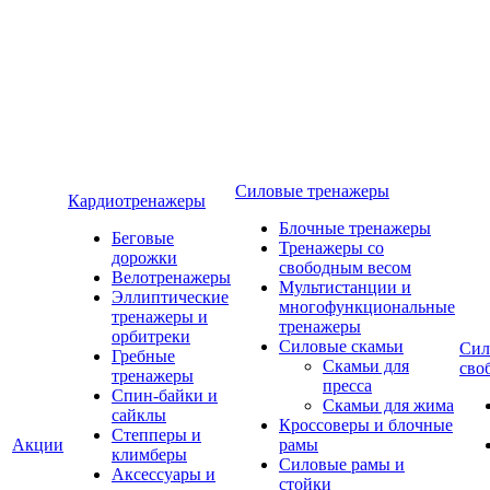
Силовые тренажеры
Кардиотренажеры
Блочные тренажеры
Беговые
Тренажеры со
дорожки
свободным весом
Велотренажеры
Мультистанции и
Эллиптические
многофункциональные
тренажеры и
тренажеры
орбитреки
Силовые скамьи
Сил
Гребные
Скамьи для
сво
тренажеры
пресса
Спин-байки и
Скамьи для жима
сайклы
Кроссоверы и блочные
Степперы и
Акции
рамы
климберы
Силовые рамы и
Аксессуары и
стойки