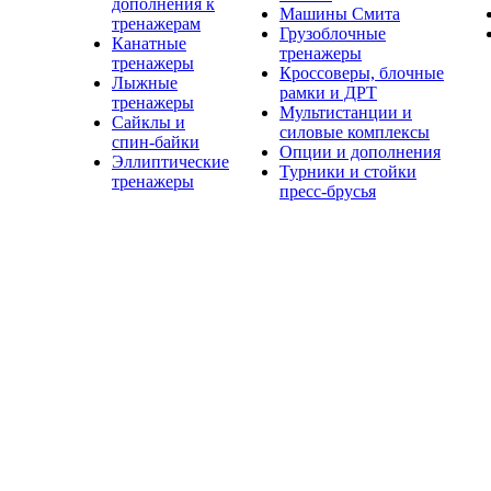
дополнения к
Машины Смита
тренажерам
Грузоблочные
Канатные
тренажеры
тренажеры
Кроссоверы, блочные
Лыжные
рамки и ДРТ
тренажеры
Мультистанции и
Сайклы и
силовые комплексы
спин-байки
Опции и дополнения
Эллиптические
Турники и стойки
тренажеры
пресс-брусья