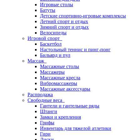
Игровые столы
Батуты
Детские спортивно-игровые комплексы
Летний спорт и отдых
Зимний спорт и отдых
Велосипеды
Игровой спорт
Баскетбол
Настольный теннис и пинг-понг
Бильярд и пул
Массаж
Массажные столы
Массажеры
Массажные кресла
Вибромассажеры
Массажные аксессуары
Распродажа
Свободные веса
Гантели и гантельные ряды
Штанги
Замки и крепления
Грифы
Инвентарь для тяжелой атлетики
Гири
Диски