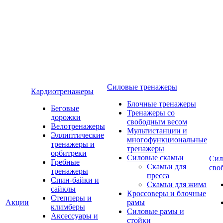
Силовые тренажеры
Кардиотренажеры
Блочные тренажеры
Беговые
Тренажеры со
дорожки
свободным весом
Велотренажеры
Мультистанции и
Эллиптические
многофункциональные
тренажеры и
тренажеры
орбитреки
Силовые скамьи
Сил
Гребные
Скамьи для
сво
тренажеры
пресса
Спин-байки и
Скамьи для жима
сайклы
Кроссоверы и блочные
Степперы и
Акции
рамы
климберы
Силовые рамы и
Аксессуары и
стойки