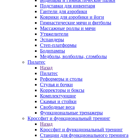
Бодибары и гимнастические палки
Подставки для инвентаря
Гантели для аэробики
Коврики для аэробики и йоги
Гимнастические мячи и фитболы
Массажные роллы и мячи
Утяжелители
Эспандеры
Степ-платформы
Бодипампы
Медболы, волболлы, слэмболы
Пилатес
Назад
Пилатес
Реформеры и столы
Стулья и бочки
Корректоры и боксы
Комплектующие
Скамьи и стойки
Свободные веса
Функциональные тренажеры
Кроссфит и функциональный тренинг
Назад
Кроссфит и функциональный тренинг
Станции для функционального тренинга