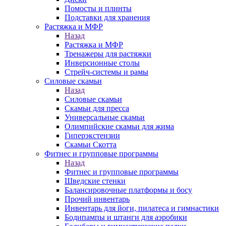
Помосты и плинты
Подставки для хранения
Растяжка и МФР
Назад
Растяжка и МФР
Тренажеры для растяжки
Инверсионные столы
Стрейч-системы и рамы
Силовые скамьи
Назад
Силовые скамьи
Скамьи для пресса
Универсальные скамьи
Олимпийские скамьи для жима
Гиперэкстензии
Скамьи Скотта
Фитнес и групповые программы
Назад
Фитнес и групповые программы
Шведские стенки
Балансировочные платформы и босу
Прочий инвентарь
Инвентарь для йоги, пилатеса и гимнастики
Бодипампы и штанги для аэробики