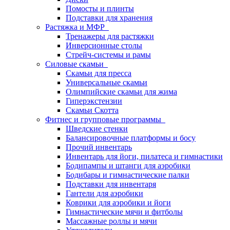
Помосты и плинты
Подставки для хранения
Растяжка и МФР
Тренажеры для растяжки
Инверсионные столы
Стрейч-системы и рамы
Силовые скамьи
Скамьи для пресса
Универсальные скамьи
Олимпийские скамьи для жима
Гиперэкстензии
Скамьи Скотта
Фитнес и групповые программы
Шведские стенки
Балансировочные платформы и босу
Прочий инвентарь
Инвентарь для йоги, пилатеса и гимнастики
Бодипампы и штанги для аэробики
Бодибары и гимнастические палки
Подставки для инвентаря
Гантели для аэробики
Коврики для аэробики и йоги
Гимнастические мячи и фитболы
Массажные роллы и мячи