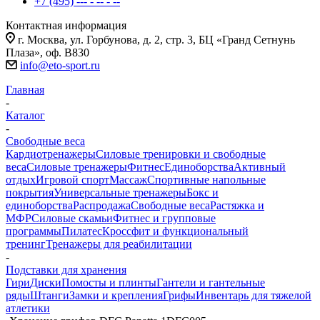
+7 (495) --- - -- - --
Контактная информация
г. Москва, ул. Горбунова, д. 2, стр. 3, БЦ «Гранд Сетнунь
Плаза», оф. В830
info@eto-sport.ru
Главная
-
Каталог
-
Свободные веса
Кардиотренажеры
Силовые тренировки и свободные
веса
Силовые тренажеры
Фитнес
Единоборства
Активный
отдых
Игровой спорт
Массаж
Спортивные напольные
покрытия
Универсальные тренажеры
Бокс и
единоборства
Распродажа
Свободные веса
Растяжка и
МФР
Силовые скамьи
Фитнес и групповые
программы
Пилатес
Кроссфит и функциональный
тренинг
Тренажеры для реабилитации
-
Подставки для хранения
Гири
Диски
Помосты и плинты
Гантели и гантельные
ряды
Штанги
Замки и крепления
Грифы
Инвентарь для тяжелой
атлетики