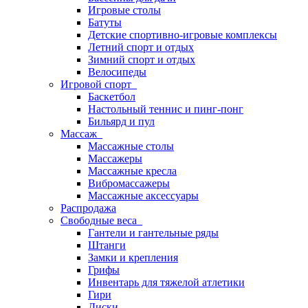
Игровые столы
Батуты
Детские спортивно-игровые комплексы
Летний спорт и отдых
Зимний спорт и отдых
Велосипеды
Игровой спорт
Баскетбол
Настольный теннис и пинг-понг
Бильярд и пул
Массаж
Массажные столы
Массажеры
Массажные кресла
Вибромассажеры
Массажные аксессуары
Распродажа
Свободные веса
Гантели и гантельные ряды
Штанги
Замки и крепления
Грифы
Инвентарь для тяжелой атлетики
Гири
Диски