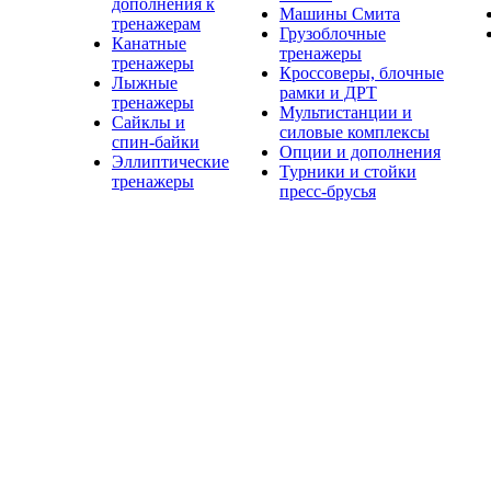
дополнения к
Машины Смита
тренажерам
Грузоблочные
Канатные
тренажеры
тренажеры
Кроссоверы, блочные
Лыжные
рамки и ДРТ
тренажеры
Мультистанции и
Сайклы и
силовые комплексы
спин-байки
Опции и дополнения
Эллиптические
Турники и стойки
тренажеры
пресс-брусья