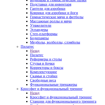
Бодибары и гимнастические палки
Подставки для инвентаря
Гантели для аэробики
Коврики для аэробики и йоги
Гимнастические мячи и фитболы
Массажные роллы и мячи
Утяжелители
Эспандеры
Степ-платформы
Бодипампы
Медболы, волболлы, слэмболы
Пилатес
Назад
Пилатес
Реформеры и столы
Стулья и бочки
Корректоры и боксы
Комплектующие
Скамьи и стойки
Свободные веса
Функциональные тренажеры
Кроссфит и функциональный тренинг
Назад
Кроссфит и функциональный тренинг
Станции для функционального тренинга