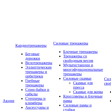
Силовые тренажеры
Кардиотренажеры
Блочные тренажеры
Беговые
Тренажеры со
дорожки
свободным весом
Велотренажеры
Мультистанции и
Эллиптические
многофункциональные
тренажеры и
тренажеры
орбитреки
Силовые скамьи
Сил
Гребные
Скамьи для
сво
тренажеры
пресса
Спин-байки и
Скамьи для жима
сайклы
Кроссоверы и блочные
Степперы и
Акции
рамы
климберы
Силовые рамы и
Аксессуары и
стойки