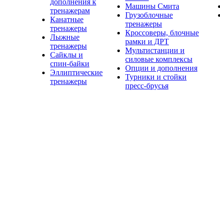
дополнения к
Машины Смита
тренажерам
Грузоблочные
Канатные
тренажеры
тренажеры
Кроссоверы, блочные
Лыжные
рамки и ДРТ
тренажеры
Мультистанции и
Сайклы и
силовые комплексы
спин-байки
Опции и дополнения
Эллиптические
Турники и стойки
тренажеры
пресс-брусья