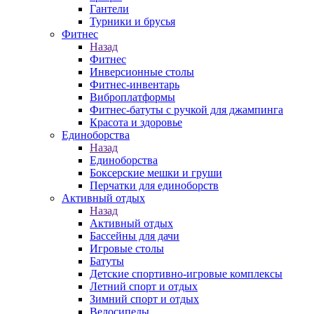
Гантели
Турники и брусья
Фитнес
Назад
Фитнес
Инверсионные столы
Фитнес-инвентарь
Виброплатформы
Фитнес-батуты с ручкой для джампинга
Красота и здоровье
Единоборства
Назад
Единоборства
Боксерские мешки и груши
Перчатки для единоборств
Активный отдых
Назад
Активный отдых
Бассейны для дачи
Игровые столы
Батуты
Детские спортивно-игровые комплексы
Летний спорт и отдых
Зимний спорт и отдых
Велосипеды