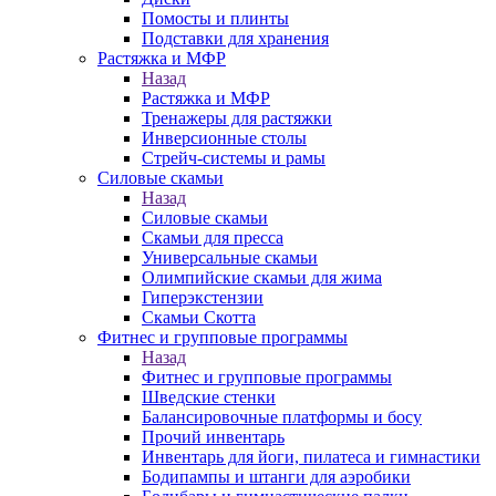
Помосты и плинты
Подставки для хранения
Растяжка и МФР
Назад
Растяжка и МФР
Тренажеры для растяжки
Инверсионные столы
Стрейч-системы и рамы
Силовые скамьи
Назад
Силовые скамьи
Скамьи для пресса
Универсальные скамьи
Олимпийские скамьи для жима
Гиперэкстензии
Скамьи Скотта
Фитнес и групповые программы
Назад
Фитнес и групповые программы
Шведские стенки
Балансировочные платформы и босу
Прочий инвентарь
Инвентарь для йоги, пилатеса и гимнастики
Бодипампы и штанги для аэробики