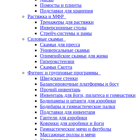
Помосты и плинты
Подставки для хранения
Растяжка и МФР
Тренажеры для растяжки
Инверсионные столы
Стрейч-системы и рамы
Силовые скамьи
Скамьи для пресса
Универсальные скамьи
Олимпийские скамьи для жима
Гиперэкстензии
Скамьи Скотта
Фитнес и групповые программы
Шведские стенки
Балансировочные платформы и босу
Прочий инвентарь
Инвентарь для йоги, пилатеса и гимнастики
Бодипампы и штанги для аэробики
Бодибары и гимнастические палки
Подставки для инвентаря
Гантели для аэробики
Коврики для аэробики и йоги
Гимнастические мячи и фитболы
Массажные роллы и мячи