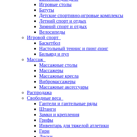
Игровые столы
Батуты
Детские спортивно-игровые комплексы
Летний спорт и отдых
Зимний спорт и отдых
Велосипеды
Игровой спорт
Баскетбол
Настольный теннис и пинг-понг
Бильярд и пул
Массаж
Массажные столы
Массажеры
Массажные кресла
Вибромассажеры
Массажные аксессуары
Распродажа
Свободные веса
Гантели и гантельные ряды
Штанги
Замки и крепления
Грифы
Инвентарь для тяжелой атлетики
Гири
Диски