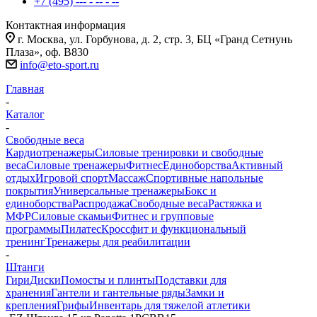
+7 (495) --- - -- - --
Контактная информация
г. Москва, ул. Горбунова, д. 2, стр. 3, БЦ «Гранд Сетнунь
Плаза», оф. В830
info@eto-sport.ru
Главная
-
Каталог
-
Свободные веса
Кардиотренажеры
Силовые тренировки и свободные
веса
Силовые тренажеры
Фитнес
Единоборства
Активный
отдых
Игровой спорт
Массаж
Спортивные напольные
покрытия
Универсальные тренажеры
Бокс и
единоборства
Распродажа
Свободные веса
Растяжка и
МФР
Силовые скамьи
Фитнес и групповые
программы
Пилатес
Кроссфит и функциональный
тренинг
Тренажеры для реабилитации
-
Штанги
Гири
Диски
Помосты и плинты
Подставки для
хранения
Гантели и гантельные ряды
Замки и
крепления
Грифы
Инвентарь для тяжелой атлетики