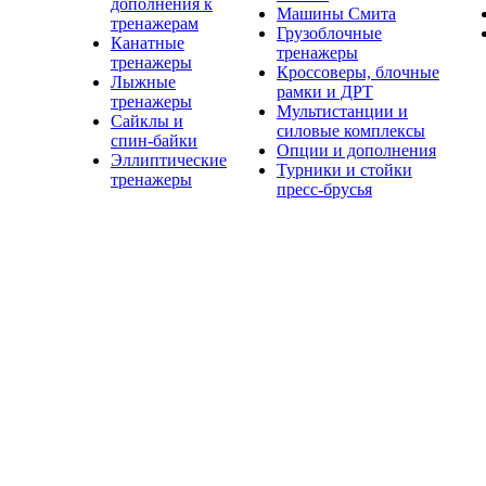
дополнения к
Машины Смита
тренажерам
Грузоблочные
Канатные
тренажеры
тренажеры
Кроссоверы, блочные
Лыжные
рамки и ДРТ
тренажеры
Мультистанции и
Сайклы и
силовые комплексы
спин-байки
Опции и дополнения
Эллиптические
Турники и стойки
тренажеры
пресс-брусья