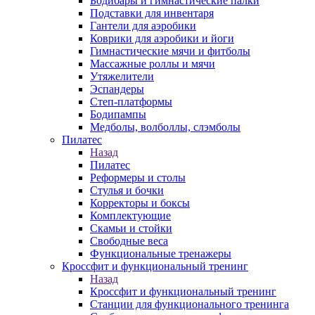
Бодибары и гимнастические палки
Подставки для инвентаря
Гантели для аэробики
Коврики для аэробики и йоги
Гимнастические мячи и фитболы
Массажные роллы и мячи
Утяжелители
Эспандеры
Степ-платформы
Бодипампы
Медболы, волболлы, слэмболы
Пилатес
Назад
Пилатес
Реформеры и столы
Стулья и бочки
Корректоры и боксы
Комплектующие
Скамьи и стойки
Свободные веса
Функциональные тренажеры
Кроссфит и функциональный тренинг
Назад
Кроссфит и функциональный тренинг
Станции для функционального тренинга