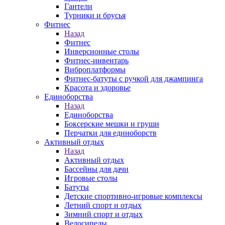
Гантели
Турники и брусья
Фитнес
Назад
Фитнес
Инверсионные столы
Фитнес-инвентарь
Виброплатформы
Фитнес-батуты с ручкой для джампинга
Красота и здоровье
Единоборства
Назад
Единоборства
Боксерские мешки и груши
Перчатки для единоборств
Активный отдых
Назад
Активный отдых
Бассейны для дачи
Игровые столы
Батуты
Детские спортивно-игровые комплексы
Летний спорт и отдых
Зимний спорт и отдых
Велосипеды