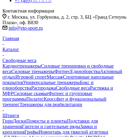
+7 (495) --- - -- - --
Контактная информация
г. Москва, ул. Горбунова, д. 2, стр. 3, БЦ «Гранд Сетнунь
Плаза», оф. В830
info@eto-sport.ru
Главная
-
Каталог
-
Свободные веса
Кардиотренажеры
Силовые тренировки и свободные
веса
Силовые тренажеры
Фитнес
Единоборства
Активный
отдых
Игровой спорт
Массаж
Спортивные напольные
покрытия
Универсальные тренажеры
Бокс и
единоборства
Распродажа
Свободные веса
Растяжка и
МФР
Силовые скамьи
Фитнес и групповые
программы
Пилатес
Кроссфит и функциональный
тренинг
Тренажеры для реабилитации
-
Штанги
Гири
Диски
Помосты и плинты
Подставки для
хранения
Гантели и гантельные ряды
Замки и
крепления
Грифы
Инвентарь для тяжелой атлетики