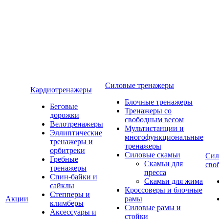
Силовые тренажеры
Кардиотренажеры
Блочные тренажеры
Беговые
Тренажеры со
дорожки
свободным весом
Велотренажеры
Мультистанции и
Эллиптические
многофункциональные
тренажеры и
тренажеры
орбитреки
Силовые скамьи
Сил
Гребные
Скамьи для
сво
тренажеры
пресса
Спин-байки и
Скамьи для жима
сайклы
Кроссоверы и блочные
Степперы и
Акции
рамы
климберы
Силовые рамы и
Аксессуары и
стойки