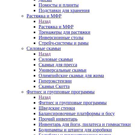
Помосты и плинты
Подставки для хранения
Растяжка и МФР
Назад
Растяжка и МФР
Тренажеры для растяжки
Инверсионные столы
Стрейч-системы и рамы
Силовые скамьи
Назад
Силовые скамьи
Скамьи для пресса
Универсальные скамьи
Олимпийские скамьи для жима
Гиперэкстензии
Скамьи Скотта
Фитнес и групповые программы
Назад
Фитнес и групповые программы
Шведские стенки
Балансировочные платформы и босу
Прочий инвентарь
Инвентарь для йоги, пилатеса и гимнастики
Бодипампы и штанги для аэробики