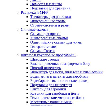
Помосты и плинты
Подставки для хранения
Растяжка и МФР
Тренажеры для растяжки
Инверсионные столы
Стрейч-системы и рамы
Силовые скамьи
Скамьи для пресса
Универсальные скамьи
Олимпийские скамьи для жима
Гиперэкстензии
Скамьи Скотта
Фитнес и групповые программы
Шведские стенки
Балансировочные платформы и босу
Прочий инвентарь
Инвентарь для йоги, пилатеса и гимнастики
Бодипампы и штанги для аэробики
Бодибары и гимнастические палки
Подставки для инвентаря
Гантели для аэробики
Коврики для аэробики и йоги
Гимнастические мячи и фитболы
Массажные роллы и мячи