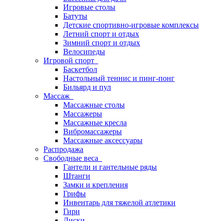
Игровые столы
Батуты
Детские спортивно-игровые комплексы
Летний спорт и отдых
Зимний спорт и отдых
Велосипеды
Игровой спорт
Баскетбол
Настольный теннис и пинг-понг
Бильярд и пул
Массаж
Массажные столы
Массажеры
Массажные кресла
Вибромассажеры
Массажные аксессуары
Распродажа
Свободные веса
Гантели и гантельные ряды
Штанги
Замки и крепления
Грифы
Инвентарь для тяжелой атлетики
Гири
Диски