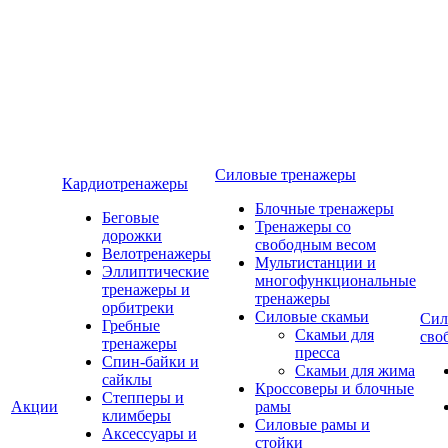
Силовые тренажеры
Кардиотренажеры
Блочные тренажеры
Беговые
Тренажеры со
дорожки
свободным весом
Велотренажеры
Мультистанции и
Эллиптические
многофункциональные
тренажеры и
тренажеры
орбитреки
Силовые скамьи
Сил
Гребные
Скамьи для
сво
тренажеры
пресса
Спин-байки и
Скамьи для жима
сайклы
Кроссоверы и блочные
Степперы и
Акции
рамы
климберы
Силовые рамы и
Аксессуары и
стойки