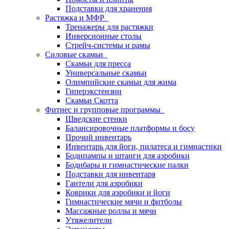
Подставки для хранения
Растяжка и МФР
Тренажеры для растяжки
Инверсионные столы
Стрейч-системы и рамы
Силовые скамьи
Скамьи для пресса
Универсальные скамьи
Олимпийские скамьи для жима
Гиперэкстензии
Скамьи Скотта
Фитнес и групповые программы
Шведские стенки
Балансировочные платформы и босу
Прочий инвентарь
Инвентарь для йоги, пилатеса и гимнастики
Бодипампы и штанги для аэробики
Бодибары и гимнастические палки
Подставки для инвентаря
Гантели для аэробики
Коврики для аэробики и йоги
Гимнастические мячи и фитболы
Массажные роллы и мячи
Утяжелители