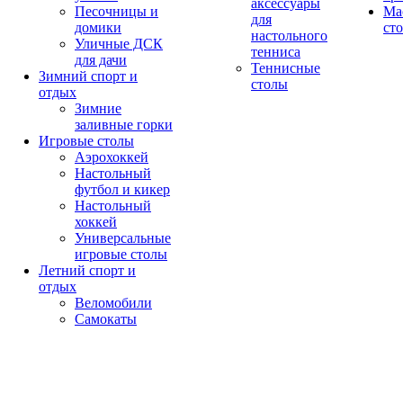
аксессуары
Песочницы и
Ма
для
домики
ст
настольного
Уличные ДСК
тенниса
для дачи
Теннисные
Зимний спорт и
столы
отдых
Зимние
заливные горки
Игровые столы
Аэрохоккей
Настольный
футбол и кикер
Настольный
хоккей
Универсальные
игровые столы
Летний спорт и
отдых
Веломобили
Самокаты