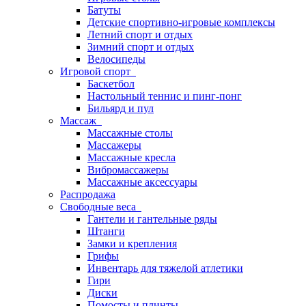
Батуты
Детские спортивно-игровые комплексы
Летний спорт и отдых
Зимний спорт и отдых
Велосипеды
Игровой спорт
Баскетбол
Настольный теннис и пинг-понг
Бильярд и пул
Массаж
Массажные столы
Массажеры
Массажные кресла
Вибромассажеры
Массажные аксессуары
Распродажа
Свободные веса
Гантели и гантельные ряды
Штанги
Замки и крепления
Грифы
Инвентарь для тяжелой атлетики
Гири
Диски
Помосты и плинты