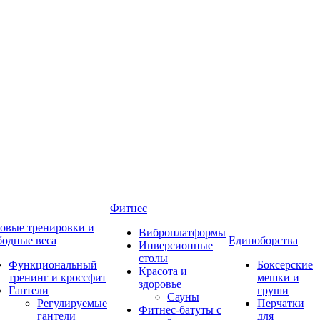
Фитнес
овые тренировки и
Виброплатформы
бодные веса
Единоборства
Инверсионные
столы
Функциональный
Боксерские
Красота и
тренинг и кроссфит
мешки и
здоровье
Гантели
груши
Сауны
Регулируемые
Перчатки
Фитнес-батуты с
гантели
для