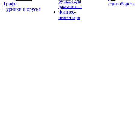
ручкой для
Грифы
единоборств
джампинга
Турники и брусья
Фитнес-
инвентарь