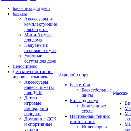
Бассейны для дачи
Батуты
Аксессуары и
комплектующие
для батутов
Мини батуты
для дома
Надувные и
игровые батуты
Уличные
батуты для дачи
Велосипеды
Детские спортивно-
Игровой спорт
игровые комплексы
Аксессуары,
Баскетбол
навесы и маты
Баскетбольные
для ДСК
Массаж
щиты
Детские
Бильярд и пул
игровые
Ви
Бильярдные
площадки и
Ма
столы
городки
Ма
Настольный теннис
Домашние ДСК
ак
и пинг-понг
и спортивные
Ма
Инвентарь и
уголки
кр