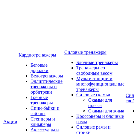
Силовые тренажеры
Кардиотренажеры
Блочные тренажеры
Беговые
Тренажеры со
дорожки
свободным весом
Велотренажеры
Мультистанции и
Эллиптические
многофункциональные
тренажеры и
тренажеры
орбитреки
Силовые скамьи
Сил
Гребные
Скамьи для
сво
тренажеры
пресса
Спин-байки и
Скамьи для жима
сайклы
Кроссоверы и блочные
Степперы и
Акции
рамы
климберы
Силовые рамы и
Аксессуары и
стойки