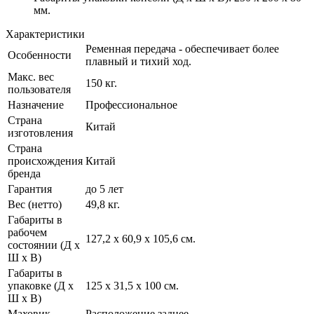
мм.
Характеристики
Ременная передача - обеспечивает более
Особенности
плавный и тихий ход.
Макс. вес
150 кг.
пользователя
Назначение
Профессиональное
Страна
Китай
изготовления
Страна
происхождения
Китай
бренда
Гарантия
до 5 лет
Вес (нетто)
49,8 кг.
Габариты в
рабочем
127,2 х 60,9 х 105,6 см.
состоянии (Д х
Ш х В)
Габариты в
упаковке (Д х
125 х 31,5 х 100 см.
Ш х В)
Маховик
Расположение заднее.