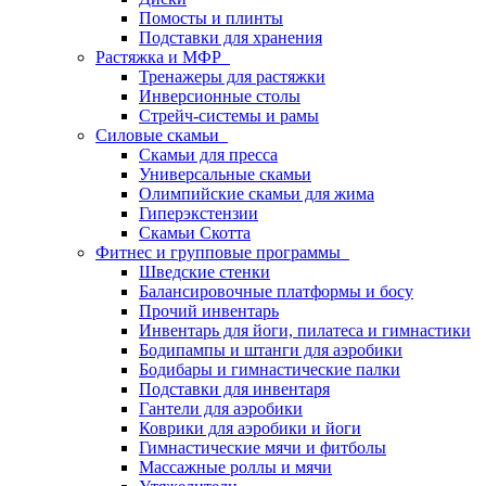
Помосты и плинты
Подставки для хранения
Растяжка и МФР
Тренажеры для растяжки
Инверсионные столы
Стрейч-системы и рамы
Силовые скамьи
Скамьи для пресса
Универсальные скамьи
Олимпийские скамьи для жима
Гиперэкстензии
Скамьи Скотта
Фитнес и групповые программы
Шведские стенки
Балансировочные платформы и босу
Прочий инвентарь
Инвентарь для йоги, пилатеса и гимнастики
Бодипампы и штанги для аэробики
Бодибары и гимнастические палки
Подставки для инвентаря
Гантели для аэробики
Коврики для аэробики и йоги
Гимнастические мячи и фитболы
Массажные роллы и мячи