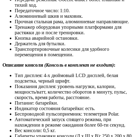
тихий ход.
Передаточное число: 1:10.
Алюминиевый шкив и маховик.
Прочная стальная рама, алюминиевые направляющие.
Тренажер оборудован упорными платформами для
растяжки до и после тренировки.
Кнопка аварийной остановки.
Держатель для бутылки.
Транспортировочные колесики для удобного
перемещения в помещении.
Описание консоли
(Консоль в комплект не входит)
:
Тип дисплея: 4-х дюймовый LCD дисплей, белая
подсветка, черный шрифт.
Показания дисплея: уровень нагрузки, калории,
мощность/ватт, количество оборотов в минуту, пульс,
скорость, время работы, расстояние.
Питание: батарейки.
Индикатор состояния батарейки: есть.
Беспроводной пульсоприемник: телеметрия Polar.
Автоматический запуск спящего режима, при
нахождении в режиме ожидания более 60-ти секунд.
Вес консоли: 0,5 кг.
Габариты упаковки консоли (Д х Ш х В): 250 х 200 х 80