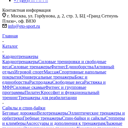
+7 (495) --- - -- - --
Контактная информация
г. Москва, ул. Горбунова, д. 2, стр. 3, БЦ «Гранд Сетнунь
Плаза», оф. В830
info@eto-sport.ru
Главная
-
Каталог
-
Кардиотренажеры
Кардиотренажеры
Силовые тренировки и свободные
веса
Силовые тренажеры
Фитнес
Единоборства
Активный
отдых
Игровой спорт
Массаж
Спортивные напольные
покрытия
Универсальные тренажеры
Бокс и
единоборства
Распродажа
Свободные веса
Растяжка и
МФР
Силовые скамьи
Фитнес и групповые
программы
Пилатес
Кроссфит и функциональный
тренинг
Тренажеры для реабилитации
-
Сайклы и спин-байки
Беговые дорожки
Велотренажеры
Эллиптические тренажеры и
орбитреки
Гребные тренажеры
Спин-байки и сайклы
Степперы
и климберы
Аксессуары и дополнения к тренажерам
Лыжные