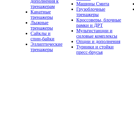
дополнения к
Машины Смита
тренажерам
Грузоблочные
Канатные
тренажеры
тренажеры
Кроссоверы, блочные
Лыжные
рамки и ДРТ
тренажеры
Мультистанции и
Сайклы и
силовые комплексы
спин-байки
Опции и дополнения
Эллиптические
Турники и стойки
тренажеры
пресс-брусья