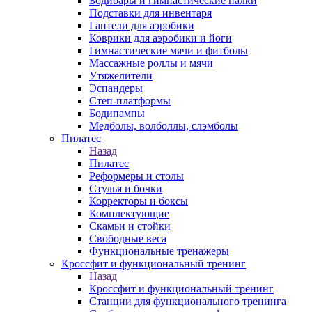
Бодибары и гимнастические палки
Подставки для инвентаря
Гантели для аэробики
Коврики для аэробики и йоги
Гимнастические мячи и фитболы
Массажные роллы и мячи
Утяжелители
Эспандеры
Степ-платформы
Бодипампы
Медболы, волболлы, слэмболы
Пилатес
Назад
Пилатес
Реформеры и столы
Стулья и бочки
Корректоры и боксы
Комплектующие
Скамьи и стойки
Свободные веса
Функциональные тренажеры
Кроссфит и функциональный тренинг
Назад
Кроссфит и функциональный тренинг
Станции для функционального тренинга