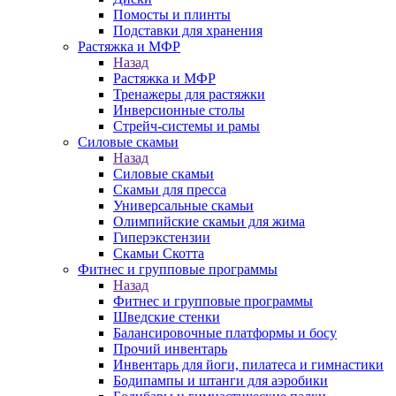
Помосты и плинты
Подставки для хранения
Растяжка и МФР
Назад
Растяжка и МФР
Тренажеры для растяжки
Инверсионные столы
Стрейч-системы и рамы
Силовые скамьи
Назад
Силовые скамьи
Скамьи для пресса
Универсальные скамьи
Олимпийские скамьи для жима
Гиперэкстензии
Скамьи Скотта
Фитнес и групповые программы
Назад
Фитнес и групповые программы
Шведские стенки
Балансировочные платформы и босу
Прочий инвентарь
Инвентарь для йоги, пилатеса и гимнастики
Бодипампы и штанги для аэробики