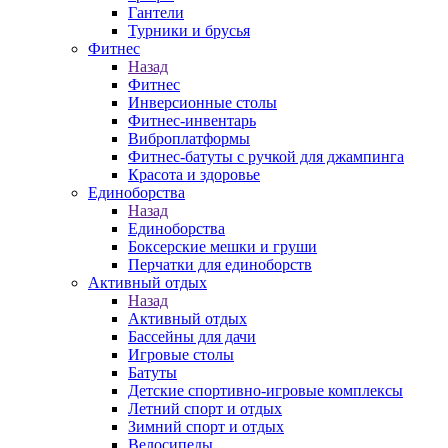
Гантели
Турники и брусья
Фитнес
Назад
Фитнес
Инверсионные столы
Фитнес-инвентарь
Виброплатформы
Фитнес-батуты с ручкой для джампинга
Красота и здоровье
Единоборства
Назад
Единоборства
Боксерские мешки и груши
Перчатки для единоборств
Активный отдых
Назад
Активный отдых
Бассейны для дачи
Игровые столы
Батуты
Детские спортивно-игровые комплексы
Летний спорт и отдых
Зимний спорт и отдых
Велосипеды