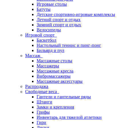
Игровые столы
Батуты
Детские спортивно-игровые комплексы
Летний спорт и отдых
Зимний спорт и отдых
Велосипеды
Игровой спорт
Баскетбол
Настольный теннис и пинг-понг
Бильярд и пул
Массаж
Массажные столы
Массажеры
Массажные кресла
Вибромассажеры
Массажные аксессуары
Распродажа
Свободные веса
Гантели и гантельные ряды
Штанги
Замки и крепления
Грифы
Инвентарь для тяжелой атлетики
Гири
Диски