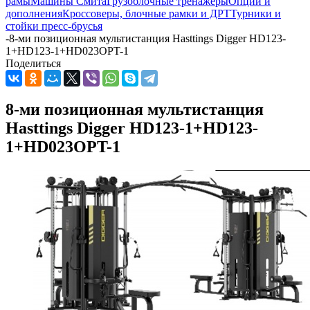
рамы
Машины Смита
Грузоблочные тренажеры
Опции и
дополнения
Кроссоверы, блочные рамки и ДРТ
Турники и
стойки пресс-брусья
-
8-ми позиционная мультистанция Hasttings Digger HD123-
1+HD123-1+HD023OPT-1
Поделиться
8-ми позиционная мультистанция
Hasttings Digger HD123-1+HD123-
1+HD023OPT-1