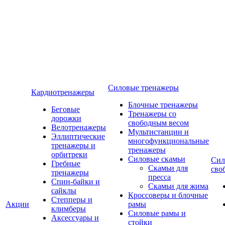
Силовые тренажеры
Кардиотренажеры
Блочные тренажеры
Беговые
Тренажеры со
дорожки
свободным весом
Велотренажеры
Мультистанции и
Эллиптические
многофункциональные
тренажеры и
тренажеры
орбитреки
Силовые скамьи
Сил
Гребные
Скамьи для
сво
тренажеры
пресса
Спин-байки и
Скамьи для жима
сайклы
Кроссоверы и блочные
Степперы и
Акции
рамы
климберы
Силовые рамы и
Аксессуары и
стойки