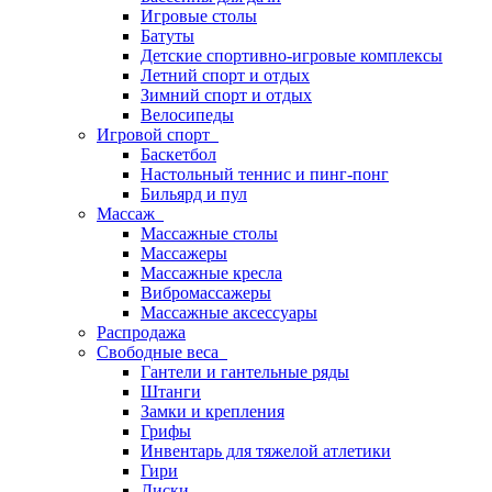
Игровые столы
Батуты
Детские спортивно-игровые комплексы
Летний спорт и отдых
Зимний спорт и отдых
Велосипеды
Игровой спорт
Баскетбол
Настольный теннис и пинг-понг
Бильярд и пул
Массаж
Массажные столы
Массажеры
Массажные кресла
Вибромассажеры
Массажные аксессуары
Распродажа
Свободные веса
Гантели и гантельные ряды
Штанги
Замки и крепления
Грифы
Инвентарь для тяжелой атлетики
Гири
Диски