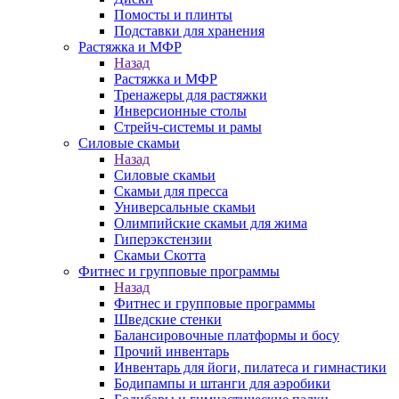
Помосты и плинты
Подставки для хранения
Растяжка и МФР
Назад
Растяжка и МФР
Тренажеры для растяжки
Инверсионные столы
Стрейч-системы и рамы
Силовые скамьи
Назад
Силовые скамьи
Скамьи для пресса
Универсальные скамьи
Олимпийские скамьи для жима
Гиперэкстензии
Скамьи Скотта
Фитнес и групповые программы
Назад
Фитнес и групповые программы
Шведские стенки
Балансировочные платформы и босу
Прочий инвентарь
Инвентарь для йоги, пилатеса и гимнастики
Бодипампы и штанги для аэробики