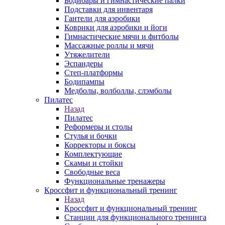
Бодибары и гимнастические палки
Подставки для инвентаря
Гантели для аэробики
Коврики для аэробики и йоги
Гимнастические мячи и фитболы
Массажные роллы и мячи
Утяжелители
Эспандеры
Степ-платформы
Бодипампы
Медболы, волболлы, слэмболы
Пилатес
Назад
Пилатес
Реформеры и столы
Стулья и бочки
Корректоры и боксы
Комплектующие
Скамьи и стойки
Свободные веса
Функциональные тренажеры
Кроссфит и функциональный тренинг
Назад
Кроссфит и функциональный тренинг
Станции для функционального тренинга