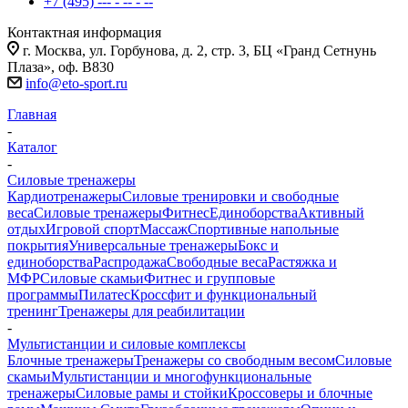
+7 (495) --- - -- - --
Контактная информация
г. Москва, ул. Горбунова, д. 2, стр. 3, БЦ «Гранд Сетнунь
Плаза», оф. В830
info@eto-sport.ru
Главная
-
Каталог
-
Силовые тренажеры
Кардиотренажеры
Силовые тренировки и свободные
веса
Силовые тренажеры
Фитнес
Единоборства
Активный
отдых
Игровой спорт
Массаж
Спортивные напольные
покрытия
Универсальные тренажеры
Бокс и
единоборства
Распродажа
Свободные веса
Растяжка и
МФР
Силовые скамьи
Фитнес и групповые
программы
Пилатес
Кроссфит и функциональный
тренинг
Тренажеры для реабилитации
-
Мультистанции и силовые комплексы
Блочные тренажеры
Тренажеры со свободным весом
Силовые
скамьи
Мультистанции и многофункциональные
тренажеры
Силовые рамы и стойки
Кроссоверы и блочные