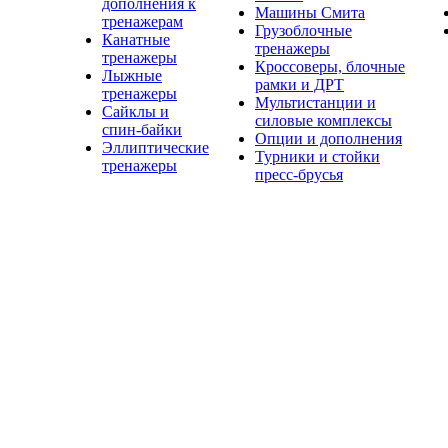
дополнения к
Машины Смита
тренажерам
Грузоблочные
Канатные
тренажеры
тренажеры
Кроссоверы, блочные
Лыжные
рамки и ДРТ
тренажеры
Мультистанции и
Сайклы и
силовые комплексы
спин-байки
Опции и дополнения
Эллиптические
Турники и стойки
тренажеры
пресс-брусья