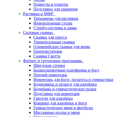
Помосты и плинты
Подставки для хранения
Растяжка и МФР
Тренажеры для растяжки
Инверсионные столы
Стрейч-системы и рамы
Силовые скамьи
Скамьи для пресса
Универсальные скамьи
Олимпийские скамьи для жима
Гиперэкстензии
Скамьи Скотта
Фитнес и групповые программы
Шведские стенки
Балансировочные платформы и босу
Прочий инвентарь
Инвентарь для йоги, пилатеса и гимнастики
Бодипампы и штанги для аэробики
Бодибары и гимнастические палки
Подставки для инвентаря
Гантели для аэробики
Коврики для аэробики и йоги
Гимнастические мячи и фитболы
Массажные роллы и мячи