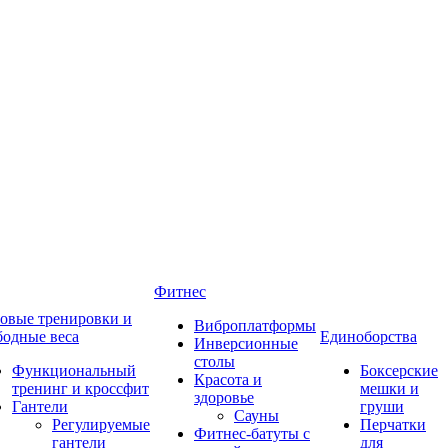
Фитнес
овые тренировки и
Виброплатформы
бодные веса
Единоборства
Инверсионные
столы
Функциональный
Боксерские
Красота и
тренинг и кроссфит
мешки и
здоровье
Гантели
груши
Сауны
Регулируемые
Перчатки
Фитнес-батуты с
гантели
для