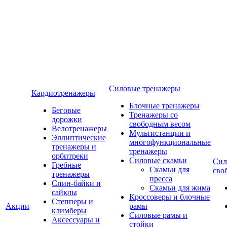
Силовые тренажеры
Кардиотренажеры
Блочные тренажеры
Беговые
Тренажеры со
дорожки
свободным весом
Велотренажеры
Мультистанции и
Эллиптические
многофункциональные
тренажеры и
тренажеры
орбитреки
Силовые скамьи
Сил
Гребные
Скамьи для
сво
тренажеры
пресса
Спин-байки и
Скамьи для жима
сайклы
Кроссоверы и блочные
Степперы и
Акции
рамы
климберы
Силовые рамы и
Аксессуары и
стойки