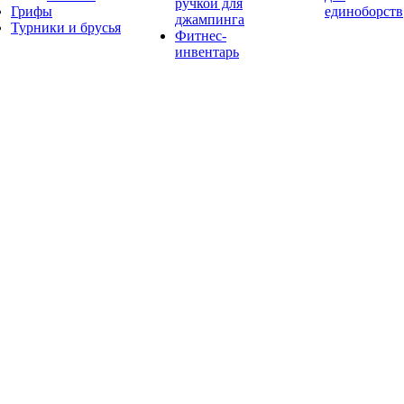
ручкой для
Грифы
единоборств
джампинга
Турники и брусья
Фитнес-
инвентарь