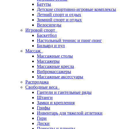
Батуты
Детские спортивно-игровые комплексы
Летний спорт и отдых
Зимний спорт и отдых
Велосипеды
Игровой спорт
Баскетбол
Настольный теннис и пинг-понг
Бильярд и пул
Массаж
Массажные столы
Массажеры
Массажные кресла
Вибромассажеры
Массажные аксессуары
Распродажа
Свободные веса
Гантели и гантельные ряды
Штанги
Замки и крепления
Грифы
Инвентарь для тяжелой атлетики
Гири
Диски
Помосты и плинты