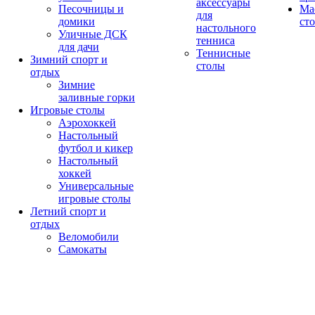
аксессуары
Песочницы и
Ма
для
домики
ст
настольного
Уличные ДСК
тенниса
для дачи
Теннисные
Зимний спорт и
столы
отдых
Зимние
заливные горки
Игровые столы
Аэрохоккей
Настольный
футбол и кикер
Настольный
хоккей
Универсальные
игровые столы
Летний спорт и
отдых
Веломобили
Самокаты