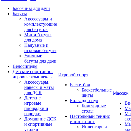
Бассейны для дачи
Батуты
Аксессуары и
комплектующие
для батутов
Мини батуты
для дома
Надувные и
игровые батуты
Уличные
батуты для дачи
Велосипеды
Детские спортивно-
Игровой спорт
игровые комплексы
Аксессуары,
Баскетбол
навесы и маты
Баскетбольные
для ДСК
Массаж
щиты
Детские
Бильярд и пул
игровые
Ви
Бильярдные
площадки и
Ма
столы
городки
Ма
Настольный теннис
Домашние ДСК
ак
и пинг-понг
и спортивные
Ма
Инвентарь и
уголки
кр