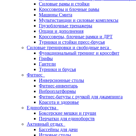
Силовые рамы и стойки
Кроссоверы и блочные рамы
Машины Смита
Мультистанции и силовые комплексы
Грузоблочные тренажеры
Опции и дополнения
Кроссоверы, блочные рамки и ДРТ
Турники и стойки пресс-брусья
Силовые тренировки и свободные веса
Функциональный тренинг и кроссфит
Грифы
Гантели
Турники и брусья
Фитнес
Инверсионные столы
Фитнес-инвентарь
Виброплатформы
Фитнес-батуты с ручкой для джампинга
Красота и здоровье
Единоборства
Боксерские мешки и груши
Перчатки для единоборств
Активный отдых
Бассейны для дачи
Игровые столы