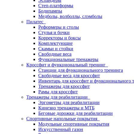
Эспандеры
Степ-платформы
Бодипампы
Медболы, волболлы, слэмболы
Пилатес
Реформеры и столы
Стулья и бочки
Корректоры и боксы
Комплектующие
Скамьи и стойки
Свободные веса
Функциональные тренажеры
Кроссфит и функциональный тренинг
Станции для функционального тренинга
Свободные веса для кроссфит
Инвентарь для кроссфит и функционального 
Тренажеры для кроссфит
Рамы для кроссфит
Тренажеры для реабилитации
Эргометры для реабилитации
Кинезио тренажеры и МТБ
Беговые дорожки для реабилитации
Спортивные напольные покрытия
Модульные спортивные покрытия
Искусственный газон