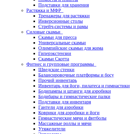
Подставки для хранения
Растяжка и МФР
Тренажеры для растяжки
Инверсионные столы
Стрейч-системы и рамы
Силовые скамьи
Скамьи для пресса
Универсальные скамьи
Олимпийские скамьи для жима
Гиперэкстензии
Скамьи Скотта
Фитнес и групповые программы
Шведские стенки
Балансировочные платформы и босу
Прочий инвентарь
Инвентарь для йоги, пилатеса и гимнастики
Бодипампы и штанги для аэробики
Бодибары и гимнастические палки
Подставки для инвентаря
Гантели для аэробики
Коврики для аэробики и йоги
Гимнастические мячи и фитболы
Массажные роллы и мячи
Утяжелители