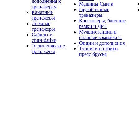
дополнения к
Машины Смита
тренажерам
Грузоблочные
Канатные
тренажеры
тренажеры
Кроссоверы, блочные
Лыжные
рамки и ДРТ
тренажеры
Мультистанции и
Сайклы и
силовые комплексы
спин-байки
Опции и дополнения
Эллиптические
Турники и стойки
тренажеры
пресс-брусья