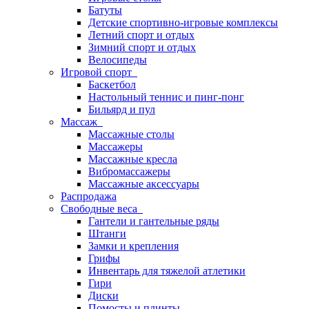
Батуты
Детские спортивно-игровые комплексы
Летний спорт и отдых
Зимний спорт и отдых
Велосипеды
Игровой спорт
Баскетбол
Настольный теннис и пинг-понг
Бильярд и пул
Массаж
Массажные столы
Массажеры
Массажные кресла
Вибромассажеры
Массажные аксессуары
Распродажа
Свободные веса
Гантели и гантельные ряды
Штанги
Замки и крепления
Грифы
Инвентарь для тяжелой атлетики
Гири
Диски
Помосты и плинты