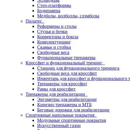
Эспандеры
Степ-платформы
Бодипампы
Медболы, волболлы, слэмболы
Пилатес
Реформеры и столы
Стулья и бочки
Корректоры и боксы
Комплектующие
Скамьи и стойки
Свободные веса
Функциональные тренажеры
Кроссфит и функциональный тренинг
Станции для функционального тренинга
Свободные веса для кроссфит
Инвентарь для кроссфит и функционального 
Тренажеры для кроссфит
Рамы для кроссфит
Тренажеры для реабилитации
Эргометры для реабилитации
Кинезио тренажеры и МТБ
Беговые дорожки для реабилитации
Спортивные напольные покрытия
Модульные спортивные покрытия
Искусственный газон