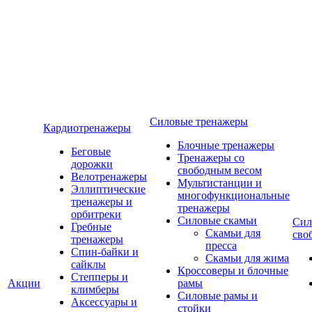
Силовые тренажеры
Кардиотренажеры
Блочные тренажеры
Беговые
Тренажеры со
дорожки
свободным весом
Велотренажеры
Мультистанции и
Эллиптические
многофункциональные
тренажеры и
тренажеры
орбитреки
Силовые скамьи
Сил
Гребные
Скамьи для
сво
тренажеры
пресса
Спин-байки и
Скамьи для жима
сайклы
Кроссоверы и блочные
Степперы и
Акции
рамы
климберы
Силовые рамы и
Аксессуары и
стойки