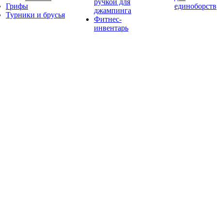
ручкой для
Грифы
единоборств
джампинга
Турники и брусья
Фитнес-
инвентарь