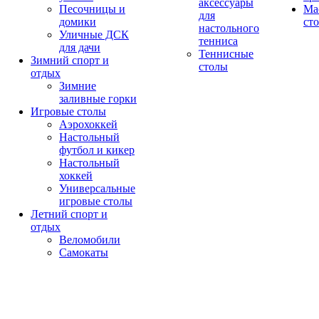
аксессуары
Песочницы и
Ма
для
домики
ст
настольного
Уличные ДСК
тенниса
для дачи
Теннисные
Зимний спорт и
столы
отдых
Зимние
заливные горки
Игровые столы
Аэрохоккей
Настольный
футбол и кикер
Настольный
хоккей
Универсальные
игровые столы
Летний спорт и
отдых
Веломобили
Самокаты