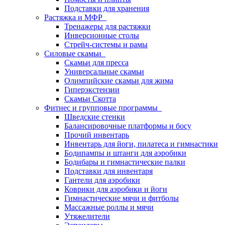
Подставки для хранения
Растяжка и МФР
Тренажеры для растяжки
Инверсионные столы
Стрейч-системы и рамы
Силовые скамьи
Скамьи для пресса
Универсальные скамьи
Олимпийские скамьи для жима
Гиперэкстензии
Скамьи Скотта
Фитнес и групповые программы
Шведские стенки
Балансировочные платформы и босу
Прочий инвентарь
Инвентарь для йоги, пилатеса и гимнастики
Бодипампы и штанги для аэробики
Бодибары и гимнастические палки
Подставки для инвентаря
Гантели для аэробики
Коврики для аэробики и йоги
Гимнастические мячи и фитболы
Массажные роллы и мячи
Утяжелители