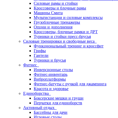
Силовые рамы и стойки
Кроссоверы и блочные рамы
Машины Смита
Мультистанции и силовые комплексы
Грузоблочные тренажеры
Опции и дополнения
Кроссоверы, блочные рамки и ДРТ
Турники и стойки пресс-брусья
Силовые тренировки и свободные веса
Функциональный тренинг и кроссфит
Грифы
Гантели
Турники и брусья
Фитнес
Инверсионные столы
Фитнес-инвентарь
Виброплатформы
Фитнес-батуты с ручкой для джампинга
Красота и здоровье
Единоборства
Боксерские мешки и груши
Перчатки для единоборств
Активный отдых
Бассейны для дачи
Игровые столы