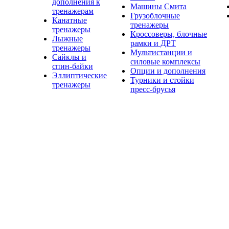
дополнения к
Машины Смита
тренажерам
Грузоблочные
Канатные
тренажеры
тренажеры
Кроссоверы, блочные
Лыжные
рамки и ДРТ
тренажеры
Мультистанции и
Сайклы и
силовые комплексы
спин-байки
Опции и дополнения
Эллиптические
Турники и стойки
тренажеры
пресс-брусья