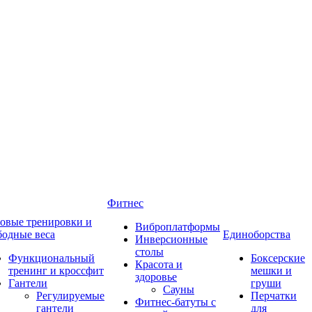
Фитнес
овые тренировки и
Виброплатформы
бодные веса
Единоборства
Инверсионные
столы
Функциональный
Боксерские
Красота и
тренинг и кроссфит
мешки и
здоровье
Гантели
груши
Сауны
Регулируемые
Перчатки
Фитнес-батуты с
гантели
для