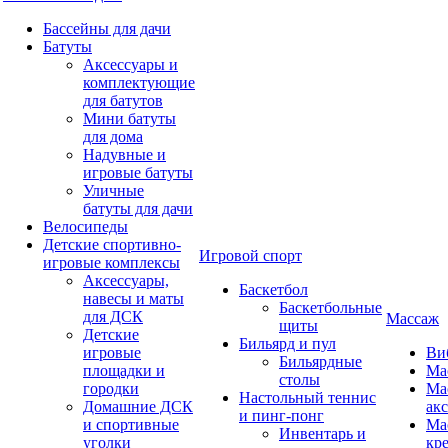
Бассейны для дачи
Батуты
Аксессуары и
комплектующие
для батутов
Мини батуты
для дома
Надувные и
игровые батуты
Уличные
батуты для дачи
Велосипеды
Детские спортивно-
Игровой спорт
игровые комплексы
Аксессуары,
Баскетбол
навесы и маты
Баскетбольные
для ДСК
Массаж
щиты
Детские
Бильярд и пул
игровые
Ви
Бильярдные
площадки и
Ма
столы
городки
Ма
Настольный теннис
Домашние ДСК
ак
и пинг-понг
и спортивные
Ма
Инвентарь и
уголки
кр