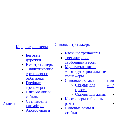
Силовые тренажеры
Кардиотренажеры
Блочные тренажеры
Беговые
Тренажеры со
дорожки
свободным весом
Велотренажеры
Мультистанции и
Эллиптические
многофункциональные
тренажеры и
тренажеры
орбитреки
Силовые скамьи
Сил
Гребные
Скамьи для
сво
тренажеры
пресса
Спин-байки и
Скамьи для жима
сайклы
Кроссоверы и блочные
Степперы и
Акции
рамы
климберы
Силовые рамы и
Аксессуары и
стойки