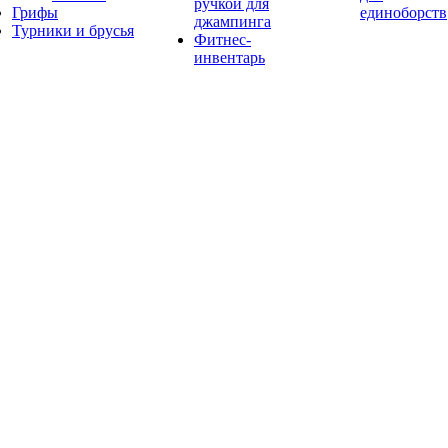
ручкой для
Грифы
единоборств
джампинга
Турники и брусья
Фитнес-
инвентарь