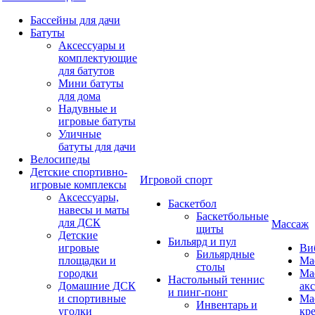
Бассейны для дачи
Батуты
Аксессуары и
комплектующие
для батутов
Мини батуты
для дома
Надувные и
игровые батуты
Уличные
батуты для дачи
Велосипеды
Детские спортивно-
Игровой спорт
игровые комплексы
Аксессуары,
Баскетбол
навесы и маты
Баскетбольные
для ДСК
Массаж
щиты
Детские
Бильярд и пул
игровые
Ви
Бильярдные
площадки и
Ма
столы
городки
Ма
Настольный теннис
Домашние ДСК
ак
и пинг-понг
и спортивные
Ма
Инвентарь и
уголки
кр