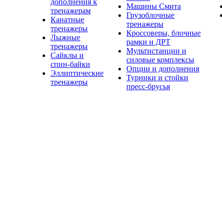
дополнения к
Машины Смита
тренажерам
Грузоблочные
Канатные
тренажеры
тренажеры
Кроссоверы, блочные
Лыжные
рамки и ДРТ
тренажеры
Мультистанции и
Сайклы и
силовые комплексы
спин-байки
Опции и дополнения
Эллиптические
Турники и стойки
тренажеры
пресс-брусья