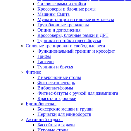
Силовые рамы и стойки
Кроссоверы и блочные рамы
Машины Смита
Мультистанции и силовые комплексы
Грузоблочные тренажеры
Опции и дополнения
Кроссоверы, блочные рамки и ДРТ
Турники и стойки пресс-брусья
Силовые тренировки и свободные веса
Функциональный тренинг и кроссфит
Грифы
Гантели
Турники и брусья
Фитнес
Инверсионные столы
Фитнес-инвентарь
Виброплатформы
Фитнес-батуты с ручкой для джампинга
Красота и здоровье
Единоборства
Боксерские мешки и груши
Перчатки для единоборств
Активный отдых
Бассейны для дачи
Игровые столы