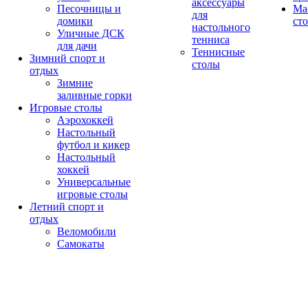
аксессуары
Песочницы и
Ма
для
домики
ст
настольного
Уличные ДСК
тенниса
для дачи
Теннисные
Зимний спорт и
столы
отдых
Зимние
заливные горки
Игровые столы
Аэрохоккей
Настольный
футбол и кикер
Настольный
хоккей
Универсальные
игровые столы
Летний спорт и
отдых
Веломобили
Самокаты