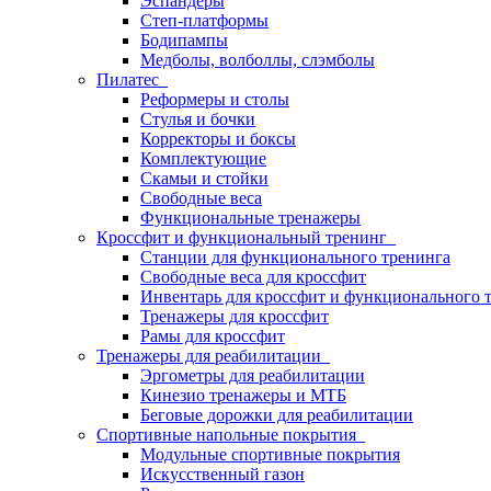
Эспандеры
Степ-платформы
Бодипампы
Медболы, волболлы, слэмболы
Пилатес
Реформеры и столы
Стулья и бочки
Корректоры и боксы
Комплектующие
Скамьи и стойки
Свободные веса
Функциональные тренажеры
Кроссфит и функциональный тренинг
Станции для функционального тренинга
Свободные веса для кроссфит
Инвентарь для кроссфит и функционального 
Тренажеры для кроссфит
Рамы для кроссфит
Тренажеры для реабилитации
Эргометры для реабилитации
Кинезио тренажеры и МТБ
Беговые дорожки для реабилитации
Спортивные напольные покрытия
Модульные спортивные покрытия
Искусственный газон