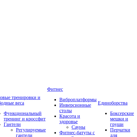
Фитнес
овые тренировки и
Виброплатформы
бодные веса
Единоборства
Инверсионные
столы
Функциональный
Боксерские
Красота и
тренинг и кроссфит
мешки и
здоровье
Гантели
груши
Сауны
Регулируемые
Перчатки
Фитнес-батуты с
гантели
для