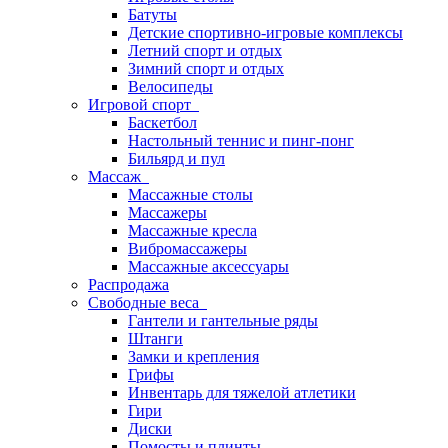
Батуты
Детские спортивно-игровые комплексы
Летний спорт и отдых
Зимний спорт и отдых
Велосипеды
Игровой спорт
Баскетбол
Настольный теннис и пинг-понг
Бильярд и пул
Массаж
Массажные столы
Массажеры
Массажные кресла
Вибромассажеры
Массажные аксессуары
Распродажа
Свободные веса
Гантели и гантельные ряды
Штанги
Замки и крепления
Грифы
Инвентарь для тяжелой атлетики
Гири
Диски
Помосты и плинты