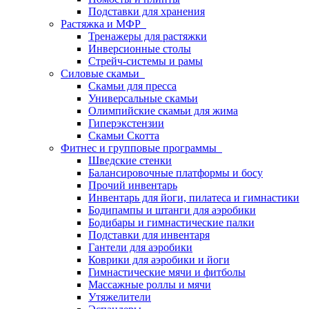
Подставки для хранения
Растяжка и МФР
Тренажеры для растяжки
Инверсионные столы
Стрейч-системы и рамы
Силовые скамьи
Скамьи для пресса
Универсальные скамьи
Олимпийские скамьи для жима
Гиперэкстензии
Скамьи Скотта
Фитнес и групповые программы
Шведские стенки
Балансировочные платформы и босу
Прочий инвентарь
Инвентарь для йоги, пилатеса и гимнастики
Бодипампы и штанги для аэробики
Бодибары и гимнастические палки
Подставки для инвентаря
Гантели для аэробики
Коврики для аэробики и йоги
Гимнастические мячи и фитболы
Массажные роллы и мячи
Утяжелители