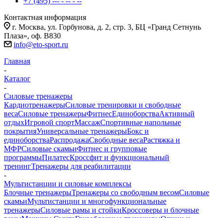
+7 (495) --- - -- - --
Контактная информация
г. Москва, ул. Горбунова, д. 2, стр. 3, БЦ «Гранд Сетнунь
Плаза», оф. В830
info@eto-sport.ru
Главная
-
Каталог
-
Силовые тренажеры
Кардиотренажеры
Силовые тренировки и свободные
веса
Силовые тренажеры
Фитнес
Единоборства
Активный
отдых
Игровой спорт
Массаж
Спортивные напольные
покрытия
Универсальные тренажеры
Бокс и
единоборства
Распродажа
Свободные веса
Растяжка и
МФР
Силовые скамьи
Фитнес и групповые
программы
Пилатес
Кроссфит и функциональный
тренинг
Тренажеры для реабилитации
-
Мультистанции и силовые комплексы
Блочные тренажеры
Тренажеры со свободным весом
Силовые
скамьи
Мультистанции и многофункциональные
тренажеры
Силовые рамы и стойки
Кроссоверы и блочные