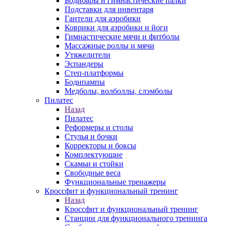
Бодибары и гимнастические палки
Подставки для инвентаря
Гантели для аэробики
Коврики для аэробики и йоги
Гимнастические мячи и фитболы
Массажные роллы и мячи
Утяжелители
Эспандеры
Степ-платформы
Бодипампы
Медболы, волболлы, слэмболы
Пилатес
Назад
Пилатес
Реформеры и столы
Стулья и бочки
Корректоры и боксы
Комплектующие
Скамьи и стойки
Свободные веса
Функциональные тренажеры
Кроссфит и функциональный тренинг
Назад
Кроссфит и функциональный тренинг
Станции для функционального тренинга