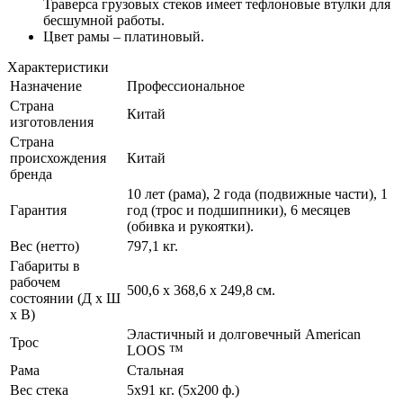
Траверса грузовых стеков имеет тефлоновые втулки для
бесшумной работы.
Цвет рамы – платиновый.
Характеристики
Назначение
Профессиональное
Страна
Китай
изготовления
Страна
происхождения
Китай
бренда
10 лет (рама), 2 года (подвижные части), 1
Гарантия
год (трос и подшипники), 6 месяцев
(обивка и рукоятки).
Вес (нетто)
797,1 кг.
Габариты в
рабочем
500,6 х 368,6 х 249,8 см.
состоянии (Д х Ш
х В)
Эластичный и долговечный American
Трос
LOOS ™
Рама
Стальная
Вес стека
5х91 кг. (5х200 ф.)