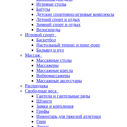
Игровые столы
Батуты
Детские спортивно-игровые комплексы
Летний спорт и отдых
Зимний спорт и отдых
Велосипеды
Игровой спорт
Баскетбол
Настольный теннис и пинг-понг
Бильярд и пул
Массаж
Массажные столы
Массажеры
Массажные кресла
Вибромассажеры
Массажные аксессуары
Распродажа
Свободные веса
Гантели и гантельные ряды
Штанги
Замки и крепления
Грифы
Инвентарь для тяжелой атлетики
Гири
Диски