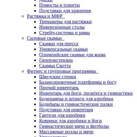
Помосты и плинты
Подставки для хранения
Растяжка и МФР
Тренажеры для растяжки
Инверсионные столы
Стрейч-системы и рамы
Силовые скамьи
Скамьи для пресса
Универсальные скамьи
Олимпийские скамьи для жима
Гиперэкстензии
Скамьи Скотта
Фитнес и групповые программы
Шведские стенки
Балансировочные платформы и босу
Прочий инвентарь
Инвентарь для йоги, пилатеса и гимнастики
Бодипампы и штанги для аэробики
Бодибары и гимнастические палки
Подставки для инвентаря
Гантели для аэробики
Коврики для аэробики и йоги
Гимнастические мячи и фитболы
Массажные роллы и мячи