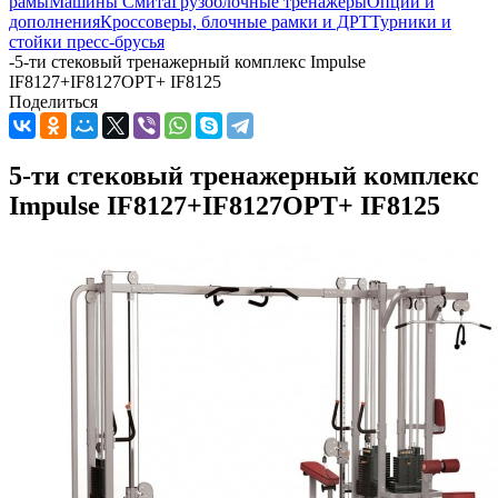
рамы
Машины Смита
Грузоблочные тренажеры
Опции и
дополнения
Кроссоверы, блочные рамки и ДРТ
Турники и
стойки пресс-брусья
-
5-ти стековый тренажерный комплекс Impulse
IF8127+IF8127OPT+ IF8125
Поделиться
5-ти стековый тренажерный комплекс
Impulse IF8127+IF8127OPT+ IF8125