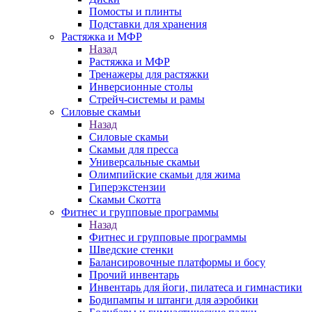
Помосты и плинты
Подставки для хранения
Растяжка и МФР
Назад
Растяжка и МФР
Тренажеры для растяжки
Инверсионные столы
Стрейч-системы и рамы
Силовые скамьи
Назад
Силовые скамьи
Скамьи для пресса
Универсальные скамьи
Олимпийские скамьи для жима
Гиперэкстензии
Скамьи Скотта
Фитнес и групповые программы
Назад
Фитнес и групповые программы
Шведские стенки
Балансировочные платформы и босу
Прочий инвентарь
Инвентарь для йоги, пилатеса и гимнастики
Бодипампы и штанги для аэробики