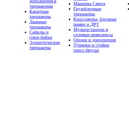
дополнения к
Машины Смита
тренажерам
Грузоблочные
Канатные
тренажеры
тренажеры
Кроссоверы, блочные
Лыжные
рамки и ДРТ
тренажеры
Мультистанции и
Сайклы и
силовые комплексы
спин-байки
Опции и дополнения
Эллиптические
Турники и стойки
тренажеры
пресс-брусья