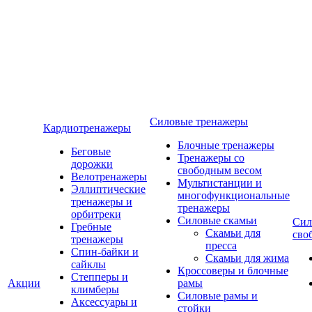
Силовые тренажеры
Кардиотренажеры
Блочные тренажеры
Беговые
Тренажеры со
дорожки
свободным весом
Велотренажеры
Мультистанции и
Эллиптические
многофункциональные
тренажеры и
тренажеры
орбитреки
Силовые скамьи
Сил
Гребные
Скамьи для
сво
тренажеры
пресса
Спин-байки и
Скамьи для жима
сайклы
Кроссоверы и блочные
Степперы и
Акции
рамы
климберы
Силовые рамы и
Аксессуары и
стойки