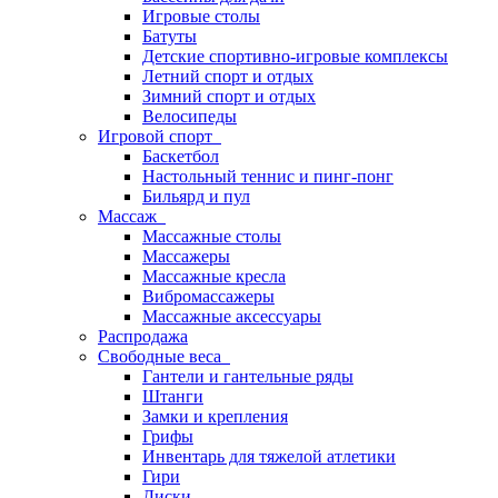
Игровые столы
Батуты
Детские спортивно-игровые комплексы
Летний спорт и отдых
Зимний спорт и отдых
Велосипеды
Игровой спорт
Баскетбол
Настольный теннис и пинг-понг
Бильярд и пул
Массаж
Массажные столы
Массажеры
Массажные кресла
Вибромассажеры
Массажные аксессуары
Распродажа
Свободные веса
Гантели и гантельные ряды
Штанги
Замки и крепления
Грифы
Инвентарь для тяжелой атлетики
Гири
Диски