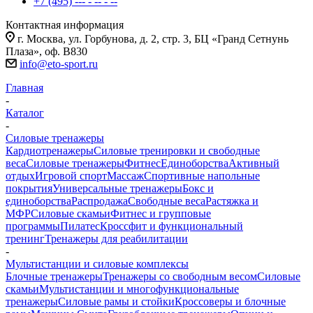
+7 (495) --- - -- - --
Контактная информация
г. Москва, ул. Горбунова, д. 2, стр. 3, БЦ «Гранд Сетнунь
Плаза», оф. В830
info@eto-sport.ru
Главная
-
Каталог
-
Силовые тренажеры
Кардиотренажеры
Силовые тренировки и свободные
веса
Силовые тренажеры
Фитнес
Единоборства
Активный
отдых
Игровой спорт
Массаж
Спортивные напольные
покрытия
Универсальные тренажеры
Бокс и
единоборства
Распродажа
Свободные веса
Растяжка и
МФР
Силовые скамьи
Фитнес и групповые
программы
Пилатес
Кроссфит и функциональный
тренинг
Тренажеры для реабилитации
-
Мультистанции и силовые комплексы
Блочные тренажеры
Тренажеры со свободным весом
Силовые
скамьи
Мультистанции и многофункциональные
тренажеры
Силовые рамы и стойки
Кроссоверы и блочные