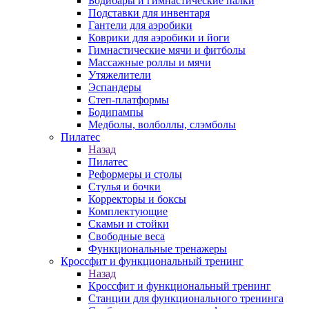
Бодибары и гимнастические палки
Подставки для инвентаря
Гантели для аэробики
Коврики для аэробики и йоги
Гимнастические мячи и фитболы
Массажные роллы и мячи
Утяжелители
Эспандеры
Степ-платформы
Бодипампы
Медболы, волболлы, слэмболы
Пилатес
Назад
Пилатес
Реформеры и столы
Стулья и бочки
Корректоры и боксы
Комплектующие
Скамьи и стойки
Свободные веса
Функциональные тренажеры
Кроссфит и функциональный тренинг
Назад
Кроссфит и функциональный тренинг
Станции для функционального тренинга