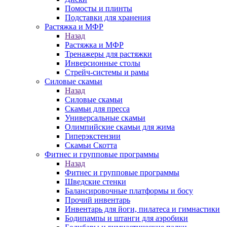
Помосты и плинты
Подставки для хранения
Растяжка и МФР
Назад
Растяжка и МФР
Тренажеры для растяжки
Инверсионные столы
Стрейч-системы и рамы
Силовые скамьи
Назад
Силовые скамьи
Скамьи для пресса
Универсальные скамьи
Олимпийские скамьи для жима
Гиперэкстензии
Скамьи Скотта
Фитнес и групповые программы
Назад
Фитнес и групповые программы
Шведские стенки
Балансировочные платформы и босу
Прочий инвентарь
Инвентарь для йоги, пилатеса и гимнастики
Бодипампы и штанги для аэробики