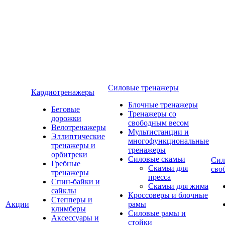
Силовые тренажеры
Кардиотренажеры
Блочные тренажеры
Беговые
Тренажеры со
дорожки
свободным весом
Велотренажеры
Мультистанции и
Эллиптические
многофункциональные
тренажеры и
тренажеры
орбитреки
Силовые скамьи
Сил
Гребные
Скамьи для
сво
тренажеры
пресса
Спин-байки и
Скамьи для жима
сайклы
Кроссоверы и блочные
Степперы и
Акции
рамы
климберы
Силовые рамы и
Аксессуары и
стойки