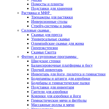
Помосты и плинты
Подставки для хранения
Растяжка и МФР
Тренажеры для растяжки
Инверсионные столы
Стрейч-системы и рамы
Силовые скамьи
Скамьи для пресса
Универсальные скамьи
Олимпийские скамьи для жима
Гиперэкстензии
Скамьи Скотта
Фитнес и групповые программы
Шведские стенки
Балансировочные платформы и босу
Прочий инвентарь
Инвентарь для йоги, пилатеса и гимнастики
Бодипампы и штанги для аэробики
Бодибары и гимнастические палки
Подставки для инвентаря
Гантели для аэробики
Коврики для аэробики и йоги
Гимнастические мячи и фитболы
Массажные роллы и мячи