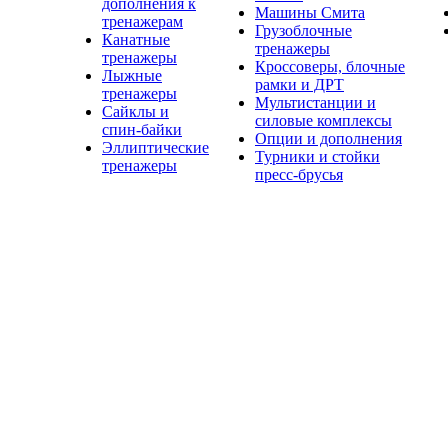
дополнения к
Машины Смита
тренажерам
Грузоблочные
Канатные
тренажеры
тренажеры
Кроссоверы, блочные
Лыжные
рамки и ДРТ
тренажеры
Мультистанции и
Сайклы и
силовые комплексы
спин-байки
Опции и дополнения
Эллиптические
Турники и стойки
тренажеры
пресс-брусья