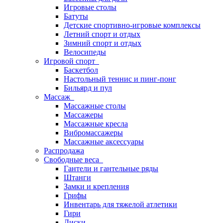
Игровые столы
Батуты
Детские спортивно-игровые комплексы
Летний спорт и отдых
Зимний спорт и отдых
Велосипеды
Игровой спорт
Баскетбол
Настольный теннис и пинг-понг
Бильярд и пул
Массаж
Массажные столы
Массажеры
Массажные кресла
Вибромассажеры
Массажные аксессуары
Распродажа
Свободные веса
Гантели и гантельные ряды
Штанги
Замки и крепления
Грифы
Инвентарь для тяжелой атлетики
Гири
Диски