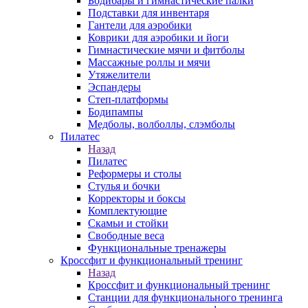
Бодибары и гимнастические палки
Подставки для инвентаря
Гантели для аэробики
Коврики для аэробики и йоги
Гимнастические мячи и фитболы
Массажные роллы и мячи
Утяжелители
Эспандеры
Степ-платформы
Бодипампы
Медболы, волболлы, слэмболы
Пилатес
Назад
Пилатес
Реформеры и столы
Стулья и бочки
Корректоры и боксы
Комплектующие
Скамьи и стойки
Свободные веса
Функциональные тренажеры
Кроссфит и функциональный тренинг
Назад
Кроссфит и функциональный тренинг
Станции для функционального тренинга