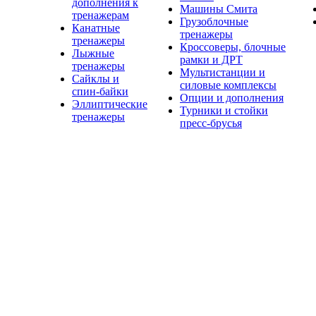
дополнения к
Машины Смита
тренажерам
Грузоблочные
Канатные
тренажеры
тренажеры
Кроссоверы, блочные
Лыжные
рамки и ДРТ
тренажеры
Мультистанции и
Сайклы и
силовые комплексы
спин-байки
Опции и дополнения
Эллиптические
Турники и стойки
тренажеры
пресс-брусья