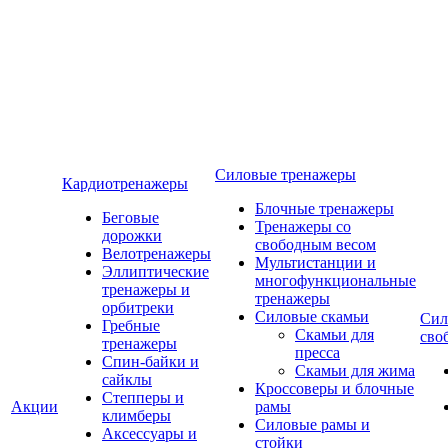
Силовые тренажеры
Кардиотренажеры
Блочные тренажеры
Беговые
Тренажеры со
дорожки
свободным весом
Велотренажеры
Мультистанции и
Эллиптические
многофункциональные
тренажеры и
тренажеры
орбитреки
Силовые скамьи
Сил
Гребные
Скамьи для
сво
тренажеры
пресса
Спин-байки и
Скамьи для жима
сайклы
Кроссоверы и блочные
Степперы и
Акции
рамы
климберы
Силовые рамы и
Аксессуары и
стойки