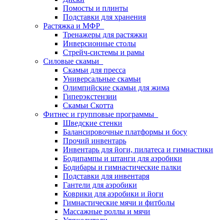
Помосты и плинты
Подставки для хранения
Растяжка и МФР
Тренажеры для растяжки
Инверсионные столы
Стрейч-системы и рамы
Силовые скамьи
Скамьи для пресса
Универсальные скамьи
Олимпийские скамьи для жима
Гиперэкстензии
Скамьи Скотта
Фитнес и групповые программы
Шведские стенки
Балансировочные платформы и босу
Прочий инвентарь
Инвентарь для йоги, пилатеса и гимнастики
Бодипампы и штанги для аэробики
Бодибары и гимнастические палки
Подставки для инвентаря
Гантели для аэробики
Коврики для аэробики и йоги
Гимнастические мячи и фитболы
Массажные роллы и мячи