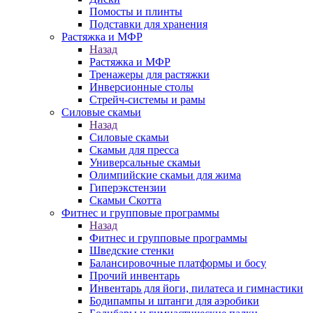
Помосты и плинты
Подставки для хранения
Растяжка и МФР
Назад
Растяжка и МФР
Тренажеры для растяжки
Инверсионные столы
Стрейч-системы и рамы
Силовые скамьи
Назад
Силовые скамьи
Скамьи для пресса
Универсальные скамьи
Олимпийские скамьи для жима
Гиперэкстензии
Скамьи Скотта
Фитнес и групповые программы
Назад
Фитнес и групповые программы
Шведские стенки
Балансировочные платформы и босу
Прочий инвентарь
Инвентарь для йоги, пилатеса и гимнастики
Бодипампы и штанги для аэробики