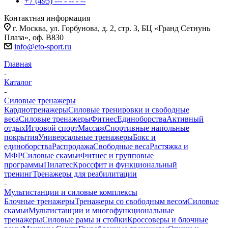
+7 (495) --- - -- - --
Контактная информация
г. Москва, ул. Горбунова, д. 2, стр. 3, БЦ «Гранд Сетнунь
Плаза», оф. В830
info@eto-sport.ru
Главная
-
Каталог
-
Силовые тренажеры
Кардиотренажеры
Силовые тренировки и свободные
веса
Силовые тренажеры
Фитнес
Единоборства
Активный
отдых
Игровой спорт
Массаж
Спортивные напольные
покрытия
Универсальные тренажеры
Бокс и
единоборства
Распродажа
Свободные веса
Растяжка и
МФР
Силовые скамьи
Фитнес и групповые
программы
Пилатес
Кроссфит и функциональный
тренинг
Тренажеры для реабилитации
-
Мультистанции и силовые комплексы
Блочные тренажеры
Тренажеры со свободным весом
Силовые
скамьи
Мультистанции и многофункциональные
тренажеры
Силовые рамы и стойки
Кроссоверы и блочные