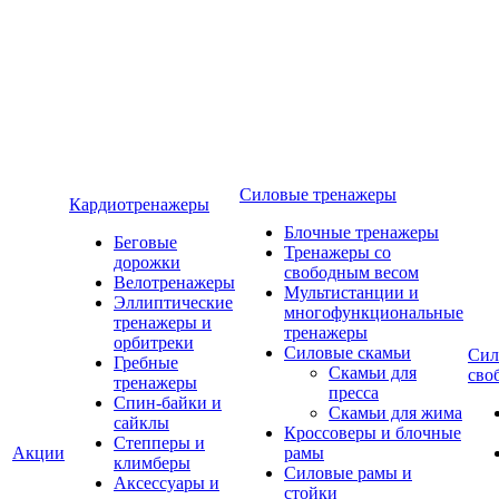
Силовые тренажеры
Кардиотренажеры
Блочные тренажеры
Беговые
Тренажеры со
дорожки
свободным весом
Велотренажеры
Мультистанции и
Эллиптические
многофункциональные
тренажеры и
тренажеры
орбитреки
Силовые скамьи
Сил
Гребные
Скамьи для
сво
тренажеры
пресса
Спин-байки и
Скамьи для жима
сайклы
Кроссоверы и блочные
Степперы и
Акции
рамы
климберы
Силовые рамы и
Аксессуары и
стойки