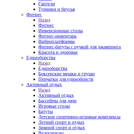
Гантели
Турники и брусья
Фитнес
Назад
Фитнес
Инверсионные столы
Фитнес-инвентарь
Виброплатформы
Фитнес-батуты с ручкой для джампинга
Красота и здоровье
Единоборства
Назад
Единоборства
Боксерские мешки и груши
Перчатки для единоборств
Активный отдых
Назад
Активный отдых
Бассейны для дачи
Игровые столы
Батуты
Детские спортивно-игровые комплексы
Летний спорт и отдых
Зимний спорт и отдых
Велосипеды