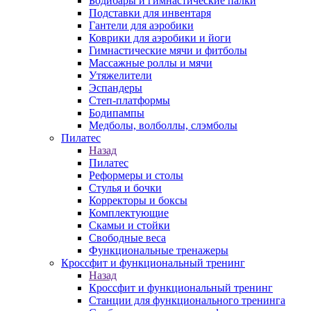
Бодибары и гимнастические палки
Подставки для инвентаря
Гантели для аэробики
Коврики для аэробики и йоги
Гимнастические мячи и фитболы
Массажные роллы и мячи
Утяжелители
Эспандеры
Степ-платформы
Бодипампы
Медболы, волболлы, слэмболы
Пилатес
Назад
Пилатес
Реформеры и столы
Стулья и бочки
Корректоры и боксы
Комплектующие
Скамьи и стойки
Свободные веса
Функциональные тренажеры
Кроссфит и функциональный тренинг
Назад
Кроссфит и функциональный тренинг
Станции для функционального тренинга