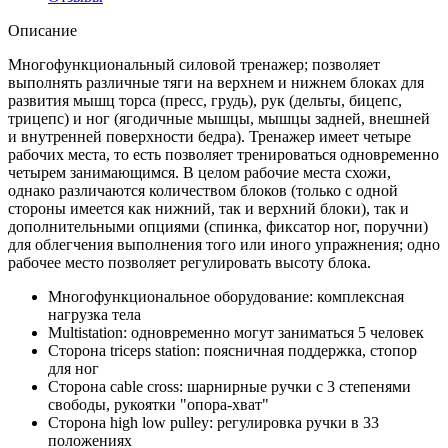
Описание
Многофункциональный силовой тренажер; позволяет
выполнять различные тяги на верхнем и нижнем блоках для
развития мышц торса (пресс, грудь), рук (дельты, бицепс,
трицепс) и ног (ягодичные мышцы, мышцы задней, внешней
и внутренней поверхности бедра). Тренажер имеет четыре
рабочих места, то есть позволяет тренироваться одновременно
четырем занимающимся. В целом рабочие места схожи,
однако различаются количеством блоков (только с одной
стороны имеется как нижний, так и верхний блоки), так и
дополнительными опциями (спинка, фиксатор ног, поручни)
для облегчения выполнения того или иного упражнения; одно
рабочее место позволяет регулировать высоту блока.
Многофункциональное оборудование: комплексная
нагрузка тела
Multistation: одновременно могут заниматься 5 человек
Сторона triceps station: поясничная поддержка, стопор
для ног
Сторона cable cross: шарнирные ручки с 3 степенями
свободы, рукоятки "опора-хват"
Сторона high low pulley: регулировка ручки в 33
положениях