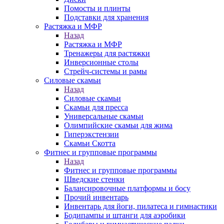
Помосты и плинты
Подставки для хранения
Растяжка и МФР
Назад
Растяжка и МФР
Тренажеры для растяжки
Инверсионные столы
Стрейч-системы и рамы
Силовые скамьи
Назад
Силовые скамьи
Скамьи для пресса
Универсальные скамьи
Олимпийские скамьи для жима
Гиперэкстензии
Скамьи Скотта
Фитнес и групповые программы
Назад
Фитнес и групповые программы
Шведские стенки
Балансировочные платформы и босу
Прочий инвентарь
Инвентарь для йоги, пилатеса и гимнастики
Бодипампы и штанги для аэробики