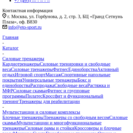
+7 (495) --- - -- - --
Контактная информация
г. Москва, ул. Горбунова, д. 2, стр. 3, БЦ «Гранд Сетнунь
Плаза», оф. В830
info@eto-sport.ru
Главная
-
Каталог
-
Силовые тренажеры
Кардиотренажеры
Силовые тренировки и свободные
веса
Силовые тренажеры
Фитнес
Единоборства
Активный
отдых
Игровой спорт
Массаж
Спортивные напольные
покрытия
Универсальные тренажеры
Бокс и
единоборства
Распродажа
Свободные веса
Растяжка и
МФР
Силовые скамьи
Фитнес и групповые
программы
Пилатес
Кроссфит и функциональный
тренинг
Тренажеры для реабилитации
-
Мультистанции и силовые комплексы
Блочные тренажеры
Тренажеры со свободным весом
Силовые
скамьи
Мультистанции и многофункциональные
тренажеры
Силовые рамы и стойки
Кроссоверы и блочные