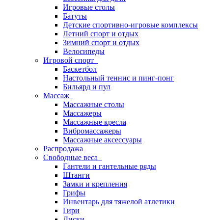
Игровые столы
Батуты
Детские спортивно-игровые комплексы
Летний спорт и отдых
Зимний спорт и отдых
Велосипеды
Игровой спорт
Баскетбол
Настольный теннис и пинг-понг
Бильярд и пул
Массаж
Массажные столы
Массажеры
Массажные кресла
Вибромассажеры
Массажные аксессуары
Распродажа
Свободные веса
Гантели и гантельные ряды
Штанги
Замки и крепления
Грифы
Инвентарь для тяжелой атлетики
Гири
Диски