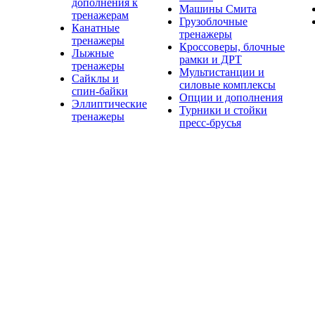
дополнения к
Машины Смита
тренажерам
Грузоблочные
Канатные
тренажеры
тренажеры
Кроссоверы, блочные
Лыжные
рамки и ДРТ
тренажеры
Мультистанции и
Сайклы и
силовые комплексы
спин-байки
Опции и дополнения
Эллиптические
Турники и стойки
тренажеры
пресс-брусья