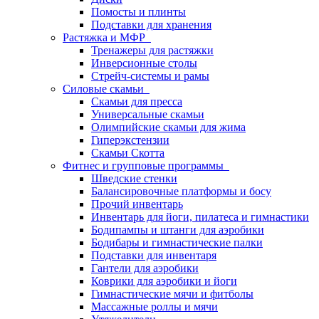
Помосты и плинты
Подставки для хранения
Растяжка и МФР
Тренажеры для растяжки
Инверсионные столы
Стрейч-системы и рамы
Силовые скамьи
Скамьи для пресса
Универсальные скамьи
Олимпийские скамьи для жима
Гиперэкстензии
Скамьи Скотта
Фитнес и групповые программы
Шведские стенки
Балансировочные платформы и босу
Прочий инвентарь
Инвентарь для йоги, пилатеса и гимнастики
Бодипампы и штанги для аэробики
Бодибары и гимнастические палки
Подставки для инвентаря
Гантели для аэробики
Коврики для аэробики и йоги
Гимнастические мячи и фитболы
Массажные роллы и мячи