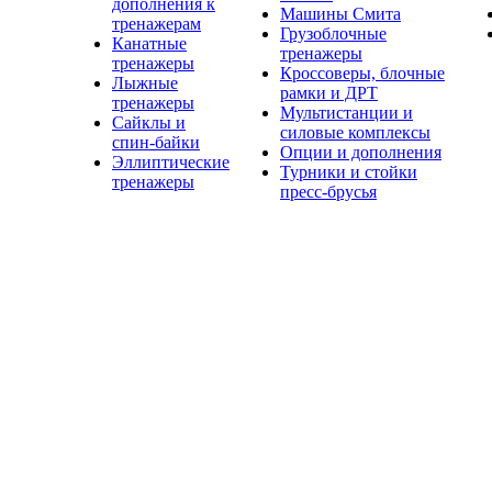
дополнения к
Машины Смита
тренажерам
Грузоблочные
Канатные
тренажеры
тренажеры
Кроссоверы, блочные
Лыжные
рамки и ДРТ
тренажеры
Мультистанции и
Сайклы и
силовые комплексы
спин-байки
Опции и дополнения
Эллиптические
Турники и стойки
тренажеры
пресс-брусья