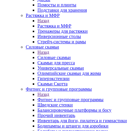
Помосты и плинты
Подставки для хранения
Растяжка и МФР
Назад
Растяжка и МФР
Тренажеры для растяжки
Инверсионные столы
Стрейч-системы и рамы
Силовые скамьи
Назад
Силовые скамьи
Скамьи для пресса
Универсальные скамьи
Олимпийские скамьи для жима
Гиперэкстензии
Скамьи Скотта
Фитнес и групповые программы
Назад
Фитнес и групповые программы
Шведские стенки
Балансировочные платформы и босу
Прочий инвентарь
Инвентарь для йоги, пилатеса и гимнастики
Бодипампы и штанги для аэробики