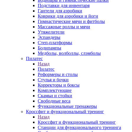
Бодибары и гимнастические палки
Подставки для инвентаря
Гантели для аэробики
Коврики для аэробики и йоги
Гимнастические мячи и фитболы
Массажные роллы и мячи
Утяжелители
Эспандеры
Степ-платформы
Бодипампы
Медболы, волболлы, слэмболы
Пилатес
Назад
Пилатес
Реформеры и столы
Стулья и бочки
Корректоры и боксы
Комплектующие
Скамьи и стойки
Свободные веса
Функциональные тренажеры
Кроссфит и функциональный тренинг
Назад
Кроссфит и функциональный тренинг
Станции для функционального тренинга