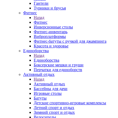
Гантели
Турники и брусья
Фитнес
Назад
Фитнес
Инверсионные столы
Фитнес-инвентарь
Виброплатформы
Фитнес-батуты с ручкой для джампинга
Красота и здоровье
Единоборства
Назад
Единоборства
Боксерские мешки и груши
Перчатки для единоборств
Активный отдых
Назад
Активный отдых
Бассейны для дачи
Игровые столы
Батуты
Детские спортивно-игровые комплексы
Летний спорт и отдых
Зимний спорт и отдых
Велосипеды