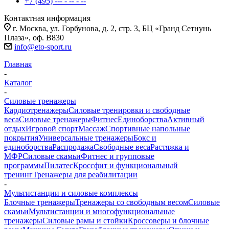
+7 (495) --- - -- - --
Контактная информация
г. Москва, ул. Горбунова, д. 2, стр. 3, БЦ «Гранд Сетнунь
Плаза», оф. В830
info@eto-sport.ru
Главная
-
Каталог
-
Силовые тренажеры
Кардиотренажеры
Силовые тренировки и свободные
веса
Силовые тренажеры
Фитнес
Единоборства
Активный
отдых
Игровой спорт
Массаж
Спортивные напольные
покрытия
Универсальные тренажеры
Бокс и
единоборства
Распродажа
Свободные веса
Растяжка и
МФР
Силовые скамьи
Фитнес и групповые
программы
Пилатес
Кроссфит и функциональный
тренинг
Тренажеры для реабилитации
-
Мультистанции и силовые комплексы
Блочные тренажеры
Тренажеры со свободным весом
Силовые
скамьи
Мультистанции и многофункциональные
тренажеры
Силовые рамы и стойки
Кроссоверы и блочные