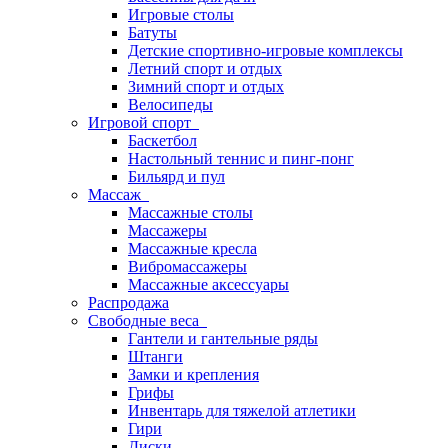
Игровые столы
Батуты
Детские спортивно-игровые комплексы
Летний спорт и отдых
Зимний спорт и отдых
Велосипеды
Игровой спорт
Баскетбол
Настольный теннис и пинг-понг
Бильярд и пул
Массаж
Массажные столы
Массажеры
Массажные кресла
Вибромассажеры
Массажные аксессуары
Распродажа
Свободные веса
Гантели и гантельные ряды
Штанги
Замки и крепления
Грифы
Инвентарь для тяжелой атлетики
Гири
Диски