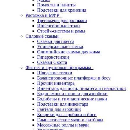
Помосты и плинты
Подставки для хранения
Растяжка и МФР
Тренажеры для растяжки
Инверсионные столы
Стрейч-системы и рамы
Силовые скамьи
Скамьи для пресса
Универсальные скамьи
Олимпийские скамьи для жима
Гиперэкстензии
Скамьи Скотта
Фитнес и групповые программы
Шведские стенки
Балансировочные платформы и босу
Прочий инвентарь
Инвентарь для йоги, пилатеса и гимнастики
Бодипампы и штанги для аэробики
Бодибары и гимнастические палки
Подставки для инвентаря
Гантели для аэробики
Коврики для аэробики и йоги
Гимнастические мячи и фитболы
Массажные роллы и мячи