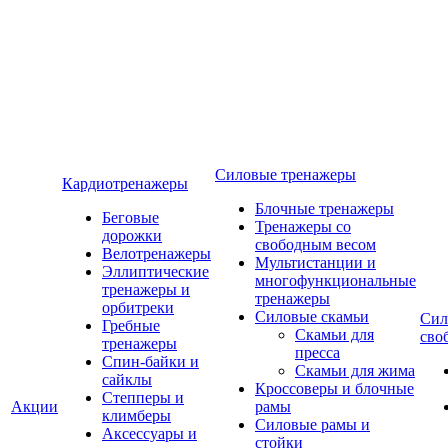
Силовые тренажеры
Кардиотренажеры
Блочные тренажеры
Беговые
Тренажеры со
дорожки
свободным весом
Велотренажеры
Мультистанции и
Эллиптические
многофункциональные
тренажеры и
тренажеры
орбитреки
Силовые скамьи
Сил
Гребные
Скамьи для
сво
тренажеры
пресса
Спин-байки и
Скамьи для жима
сайклы
Кроссоверы и блочные
Степперы и
Акции
рамы
климберы
Силовые рамы и
Аксессуары и
стойки