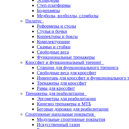
Эспандеры
Степ-платформы
Бодипампы
Медболы, волболлы, слэмболы
Пилатес
Реформеры и столы
Стулья и бочки
Корректоры и боксы
Комплектующие
Скамьи и стойки
Свободные веса
Функциональные тренажеры
Кроссфит и функциональный тренинг
Станции для функционального тренинга
Свободные веса для кроссфит
Инвентарь для кроссфит и функционального 
Тренажеры для кроссфит
Рамы для кроссфит
Тренажеры для реабилитации
Эргометры для реабилитации
Кинезио тренажеры и МТБ
Беговые дорожки для реабилитации
Спортивные напольные покрытия
Модульные спортивные покрытия
Искусственный газон