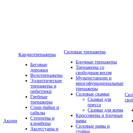
Силовые тренажеры
Кардиотренажеры
Блочные тренажеры
Беговые
Тренажеры со
дорожки
свободным весом
Велотренажеры
Мультистанции и
Эллиптические
многофункциональные
тренажеры и
тренажеры
орбитреки
Силовые скамьи
Сил
Гребные
Скамьи для
сво
тренажеры
пресса
Спин-байки и
Скамьи для жима
сайклы
Кроссоверы и блочные
Степперы и
Акции
рамы
климберы
Силовые рамы и
Аксессуары и
стойки