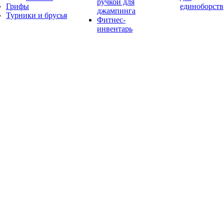
ручкой для
Грифы
единоборств
джампинга
Турники и брусья
Фитнес-
инвентарь