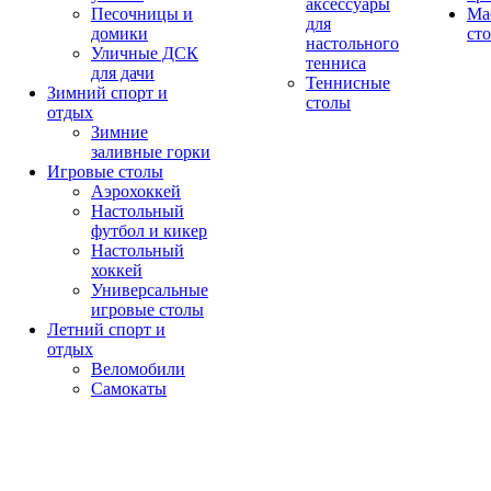
аксессуары
Песочницы и
Ма
для
домики
ст
настольного
Уличные ДСК
тенниса
для дачи
Теннисные
Зимний спорт и
столы
отдых
Зимние
заливные горки
Игровые столы
Аэрохоккей
Настольный
футбол и кикер
Настольный
хоккей
Универсальные
игровые столы
Летний спорт и
отдых
Веломобили
Самокаты