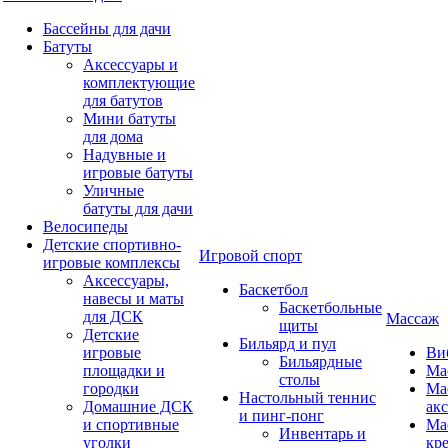
Бассейны для дачи
Батуты
Аксессуары и
комплектующие
для батутов
Мини батуты
для дома
Надувные и
игровые батуты
Уличные
батуты для дачи
Велосипеды
Детские спортивно-
Игровой спорт
игровые комплексы
Аксессуары,
Баскетбол
навесы и маты
Баскетбольные
для ДСК
Массаж
щиты
Детские
Бильярд и пул
игровые
Ви
Бильярдные
площадки и
Ма
столы
городки
Ма
Настольный теннис
Домашние ДСК
ак
и пинг-понг
и спортивные
Ма
Инвентарь и
уголки
кр