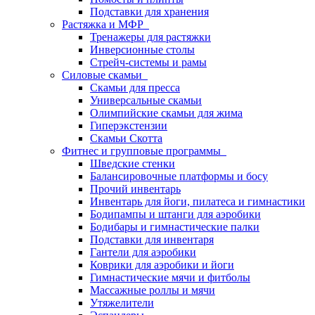
Подставки для хранения
Растяжка и МФР
Тренажеры для растяжки
Инверсионные столы
Стрейч-системы и рамы
Силовые скамьи
Скамьи для пресса
Универсальные скамьи
Олимпийские скамьи для жима
Гиперэкстензии
Скамьи Скотта
Фитнес и групповые программы
Шведские стенки
Балансировочные платформы и босу
Прочий инвентарь
Инвентарь для йоги, пилатеса и гимнастики
Бодипампы и штанги для аэробики
Бодибары и гимнастические палки
Подставки для инвентаря
Гантели для аэробики
Коврики для аэробики и йоги
Гимнастические мячи и фитболы
Массажные роллы и мячи
Утяжелители