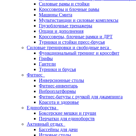
Силовые рамы и стойки
Кроссоверы и блочные рамы
Машины Смита
Мультистанции и силовые комплексы
Грузоблочные тренажеры
Опции и дополнения
Кроссоверы, блочные рамки и ДРТ
Турники и стойки пресс-брусья
Силовые тренировки и свободные веса
Функциональный тренинг и кроссфит
Грифы
Гантели
Турники и брусья
Фитнес
Инверсионные столы
Фитнес-инвентарь
Виброплатформы
Фитнес-батуты с ручкой для джампинга
Красота и здоровье
Единоборства
Боксерские мешки и груши
Перчатки для единоборств
Активный отдых
Бассейны для дачи
Игровые столы