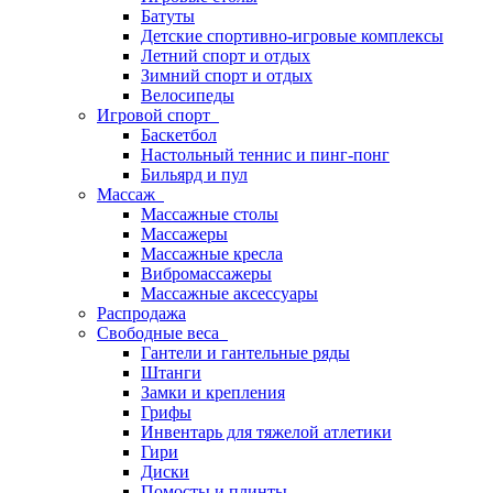
Батуты
Детские спортивно-игровые комплексы
Летний спорт и отдых
Зимний спорт и отдых
Велосипеды
Игровой спорт
Баскетбол
Настольный теннис и пинг-понг
Бильярд и пул
Массаж
Массажные столы
Массажеры
Массажные кресла
Вибромассажеры
Массажные аксессуары
Распродажа
Свободные веса
Гантели и гантельные ряды
Штанги
Замки и крепления
Грифы
Инвентарь для тяжелой атлетики
Гири
Диски
Помосты и плинты