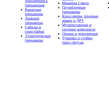
дополнения к
Машины Смита
тренажерам
Грузоблочные
Канатные
тренажеры
тренажеры
Кроссоверы, блочные
Лыжные
рамки и ДРТ
тренажеры
Мультистанции и
Сайклы и
силовые комплексы
спин-байки
Опции и дополнения
Эллиптические
Турники и стойки
тренажеры
пресс-брусья