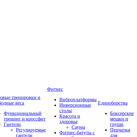
Фитнес
овые тренировки и
Виброплатформы
бодные веса
Единоборства
Инверсионные
столы
Функциональный
Боксерские
Красота и
тренинг и кроссфит
мешки и
здоровье
Гантели
груши
Сауны
Регулируемые
Перчатки
Фитнес-батуты с
гантели
для