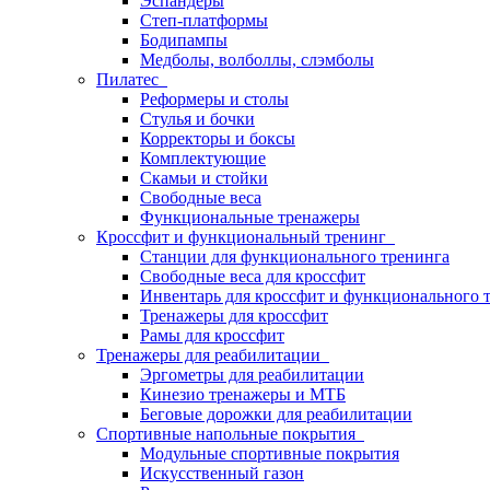
Эспандеры
Степ-платформы
Бодипампы
Медболы, волболлы, слэмболы
Пилатес
Реформеры и столы
Стулья и бочки
Корректоры и боксы
Комплектующие
Скамьи и стойки
Свободные веса
Функциональные тренажеры
Кроссфит и функциональный тренинг
Станции для функционального тренинга
Свободные веса для кроссфит
Инвентарь для кроссфит и функционального 
Тренажеры для кроссфит
Рамы для кроссфит
Тренажеры для реабилитации
Эргометры для реабилитации
Кинезио тренажеры и МТБ
Беговые дорожки для реабилитации
Спортивные напольные покрытия
Модульные спортивные покрытия
Искусственный газон