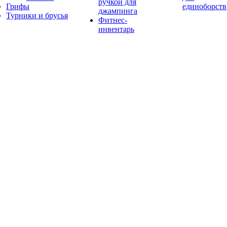
ручкой для
Грифы
единоборств
джампинга
Турники и брусья
Фитнес-
инвентарь