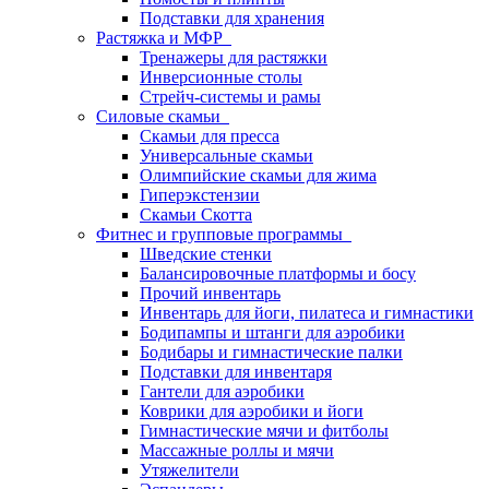
Подставки для хранения
Растяжка и МФР
Тренажеры для растяжки
Инверсионные столы
Стрейч-системы и рамы
Силовые скамьи
Скамьи для пресса
Универсальные скамьи
Олимпийские скамьи для жима
Гиперэкстензии
Скамьи Скотта
Фитнес и групповые программы
Шведские стенки
Балансировочные платформы и босу
Прочий инвентарь
Инвентарь для йоги, пилатеса и гимнастики
Бодипампы и штанги для аэробики
Бодибары и гимнастические палки
Подставки для инвентаря
Гантели для аэробики
Коврики для аэробики и йоги
Гимнастические мячи и фитболы
Массажные роллы и мячи
Утяжелители