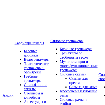
Силовые тренажеры
Кардиотренажеры
Блочные тренажеры
Беговые
Тренажеры со
дорожки
свободным весом
Велотренажеры
Мультистанции и
Эллиптические
многофункциональные
тренажеры и
тренажеры
орбитреки
Силовые скамьи
Сил
Гребные
Скамьи для
сво
тренажеры
пресса
Спин-байки и
Скамьи для жима
сайклы
Кроссоверы и блочные
Степперы и
Акции
рамы
климберы
Силовые рамы и
Аксессуары и
стойки