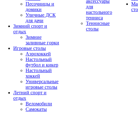
аксессуары
Песочницы и
Ма
для
домики
ст
настольного
Уличные ДСК
тенниса
для дачи
Теннисные
Зимний спорт и
столы
отдых
Зимние
заливные горки
Игровые столы
Аэрохоккей
Настольный
футбол и кикер
Настольный
хоккей
Универсальные
игровые столы
Летний спорт и
отдых
Веломобили
Самокаты