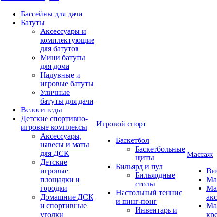
Бассейны для дачи
Батуты
Аксессуары и
комплектующие
для батутов
Мини батуты
для дома
Надувные и
игровые батуты
Уличные
батуты для дачи
Велосипеды
Детские спортивно-
Игровой спорт
игровые комплексы
Аксессуары,
Баскетбол
навесы и маты
Баскетбольные
для ДСК
Массаж
щиты
Детские
Бильярд и пул
игровые
Ви
Бильярдные
площадки и
Ма
столы
городки
Ма
Настольный теннис
Домашние ДСК
ак
и пинг-понг
и спортивные
Ма
Инвентарь и
уголки
кр