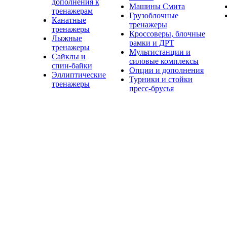
дополнения к
Машины Смита
тренажерам
Грузоблочные
Канатные
тренажеры
тренажеры
Кроссоверы, блочные
Лыжные
рамки и ДРТ
тренажеры
Мультистанции и
Сайклы и
силовые комплексы
спин-байки
Опции и дополнения
Эллиптические
Турники и стойки
тренажеры
пресс-брусья