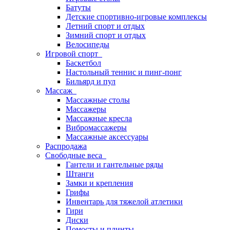
Батуты
Детские спортивно-игровые комплексы
Летний спорт и отдых
Зимний спорт и отдых
Велосипеды
Игровой спорт
Баскетбол
Настольный теннис и пинг-понг
Бильярд и пул
Массаж
Массажные столы
Массажеры
Массажные кресла
Вибромассажеры
Массажные аксессуары
Распродажа
Свободные веса
Гантели и гантельные ряды
Штанги
Замки и крепления
Грифы
Инвентарь для тяжелой атлетики
Гири
Диски
Помосты и плинты