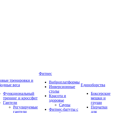
Фитнес
овые тренировки и
Виброплатформы
бодные веса
Единоборства
Инверсионные
столы
Функциональный
Боксерские
Красота и
тренинг и кроссфит
мешки и
здоровье
Гантели
груши
Сауны
Регулируемые
Перчатки
Фитнес-батуты с
гантели
для