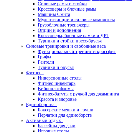
Силовые рамы и стойки
Кроссоверы и блочные рамы
Машины Смита
Мультистанции и силовые комплексы
Грузоблочные тренажеры
Опции и дополнения
Кроссоверы, блочные рамки и ДРТ
Турники и стойки пресс-брусья
Силовые тренировки и свободные веса
Функциональный тренинг и кроссфит
Грифы
Гантели
Турники и брусья
Фитнес
Инверсионные столы
Фитнес-инвентарь
Виброплатформы
Фитнес-батуты с ручкой для джампинга
Красота и здоровье
Единоборства
Боксерские мешки и груши
Перчатки для единоборств
Активный отдых
Бассейны для дачи
Игровые столы