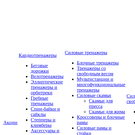
Силовые тренажеры
Кардиотренажеры
Блочные тренажеры
Беговые
Тренажеры со
дорожки
свободным весом
Велотренажеры
Мультистанции и
Эллиптические
многофункциональные
тренажеры и
тренажеры
орбитреки
Силовые скамьи
Сил
Гребные
Скамьи для
сво
тренажеры
пресса
Спин-байки и
Скамьи для жима
сайклы
Кроссоверы и блочные
Степперы и
Акции
рамы
климберы
Силовые рамы и
Аксессуары и
стойки