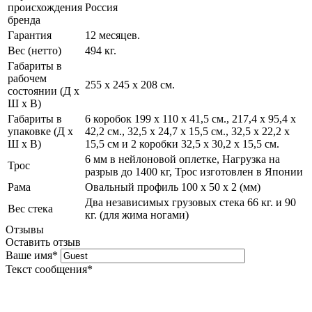
происхождения
Россия
бренда
Гарантия
12 месяцев.
Вес (нетто)
494 кг.
Габариты в
рабочем
255 х 245 х 208 см.
состоянии (Д х
Ш х В)
Габариты в
6 коробок 199 х 110 х 41,5 см., 217,4 х 95,4 х
упаковке (Д х
42,2 см., 32,5 х 24,7 х 15,5 см., 32,5 х 22,2 х
Ш х В)
15,5 см и 2 коробки 32,5 х 30,2 х 15,5 см.
6 мм в нейлоновой оплетке, Нагрузка на
Трос
разрыв до 1400 кг, Трос изготовлен в Японии
Рама
Овальный профиль 100 х 50 х 2 (мм)
Два независимых грузовых стека 66 кг. и 90
Вес стека
кг. (для жима ногами)
Отзывы
Оставить отзыв
Ваше имя
*
Текст сообщения
*