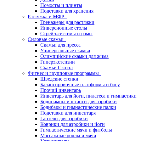
Помосты и плинты
Подставки для хранения
Растяжка и МФР
Тренажеры для растяжки
Инверсионные столы
Стрейч-системы и рамы
Силовые скамьи
Скамьи для пресса
Универсальные скамьи
Олимпийские скамьи для жима
Гиперэкстензии
Скамьи Скотта
Фитнес и групповые программы
Шведские стенки
Балансировочные платформы и босу
Прочий инвентарь
Инвентарь для йоги, пилатеса и гимнастики
Бодипампы и штанги для аэробики
Бодибары и гимнастические палки
Подставки для инвентаря
Гантели для аэробики
Коврики для аэробики и йоги
Гимнастические мячи и фитболы
Массажные роллы и мячи