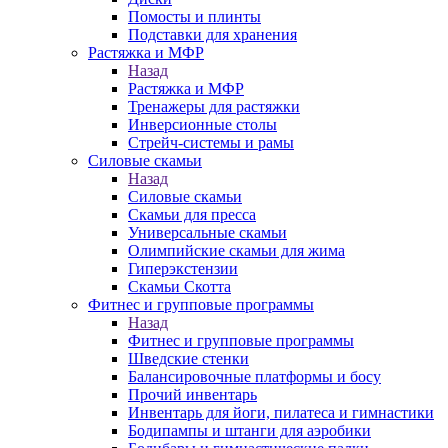
Помосты и плинты
Подставки для хранения
Растяжка и МФР
Назад
Растяжка и МФР
Тренажеры для растяжки
Инверсионные столы
Стрейч-системы и рамы
Силовые скамьи
Назад
Силовые скамьи
Скамьи для пресса
Универсальные скамьи
Олимпийские скамьи для жима
Гиперэкстензии
Скамьи Скотта
Фитнес и групповые программы
Назад
Фитнес и групповые программы
Шведские стенки
Балансировочные платформы и босу
Прочий инвентарь
Инвентарь для йоги, пилатеса и гимнастики
Бодипампы и штанги для аэробики