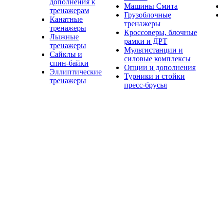
дополнения к
Машины Смита
тренажерам
Грузоблочные
Канатные
тренажеры
тренажеры
Кроссоверы, блочные
Лыжные
рамки и ДРТ
тренажеры
Мультистанции и
Сайклы и
силовые комплексы
спин-байки
Опции и дополнения
Эллиптические
Турники и стойки
тренажеры
пресс-брусья