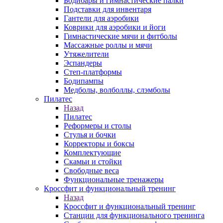
Бодибары и гимнастические палки
Подставки для инвентаря
Гантели для аэробики
Коврики для аэробики и йоги
Гимнастические мячи и фитболы
Массажные роллы и мячи
Утяжелители
Эспандеры
Степ-платформы
Бодипампы
Медболы, волболлы, слэмболы
Пилатес
Назад
Пилатес
Реформеры и столы
Стулья и бочки
Корректоры и боксы
Комплектующие
Скамьи и стойки
Свободные веса
Функциональные тренажеры
Кроссфит и функциональный тренинг
Назад
Кроссфит и функциональный тренинг
Станции для функционального тренинга