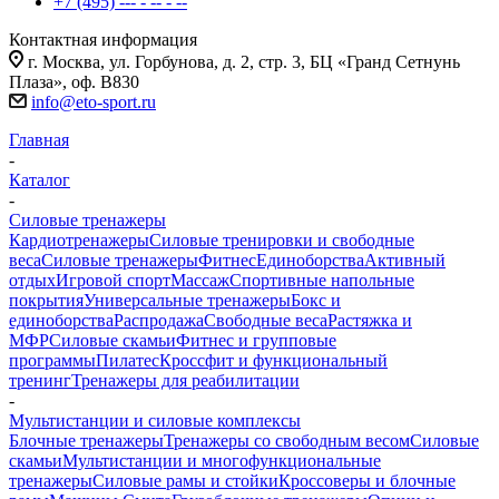
+7 (495) --- - -- - --
Контактная информация
г. Москва, ул. Горбунова, д. 2, стр. 3, БЦ «Гранд Сетнунь
Плаза», оф. В830
info@eto-sport.ru
Главная
-
Каталог
-
Силовые тренажеры
Кардиотренажеры
Силовые тренировки и свободные
веса
Силовые тренажеры
Фитнес
Единоборства
Активный
отдых
Игровой спорт
Массаж
Спортивные напольные
покрытия
Универсальные тренажеры
Бокс и
единоборства
Распродажа
Свободные веса
Растяжка и
МФР
Силовые скамьи
Фитнес и групповые
программы
Пилатес
Кроссфит и функциональный
тренинг
Тренажеры для реабилитации
-
Мультистанции и силовые комплексы
Блочные тренажеры
Тренажеры со свободным весом
Силовые
скамьи
Мультистанции и многофункциональные
тренажеры
Силовые рамы и стойки
Кроссоверы и блочные