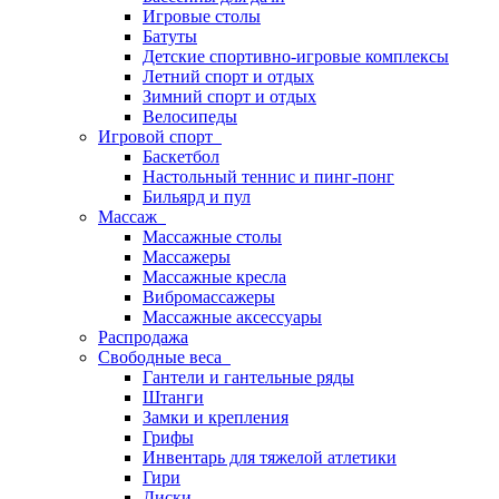
Игровые столы
Батуты
Детские спортивно-игровые комплексы
Летний спорт и отдых
Зимний спорт и отдых
Велосипеды
Игровой спорт
Баскетбол
Настольный теннис и пинг-понг
Бильярд и пул
Массаж
Массажные столы
Массажеры
Массажные кресла
Вибромассажеры
Массажные аксессуары
Распродажа
Свободные веса
Гантели и гантельные ряды
Штанги
Замки и крепления
Грифы
Инвентарь для тяжелой атлетики
Гири
Диски