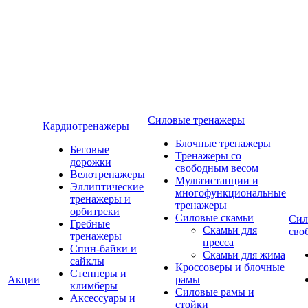
Силовые тренажеры
Кардиотренажеры
Блочные тренажеры
Беговые
Тренажеры со
дорожки
свободным весом
Велотренажеры
Мультистанции и
Эллиптические
многофункциональные
тренажеры и
тренажеры
орбитреки
Силовые скамьи
Сил
Гребные
Скамьи для
сво
тренажеры
пресса
Спин-байки и
Скамьи для жима
сайклы
Кроссоверы и блочные
Степперы и
Акции
рамы
климберы
Силовые рамы и
Аксессуары и
стойки