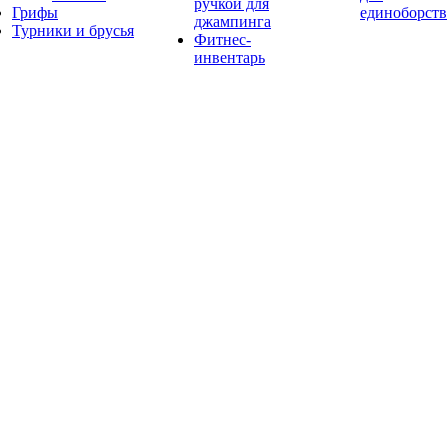
ручкой для
Грифы
единоборств
джампинга
Турники и брусья
Фитнес-
инвентарь