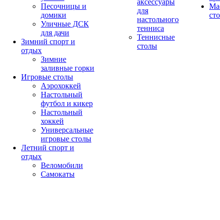
аксессуары
Песочницы и
Ма
для
домики
ст
настольного
Уличные ДСК
тенниса
для дачи
Теннисные
Зимний спорт и
столы
отдых
Зимние
заливные горки
Игровые столы
Аэрохоккей
Настольный
футбол и кикер
Настольный
хоккей
Универсальные
игровые столы
Летний спорт и
отдых
Веломобили
Самокаты