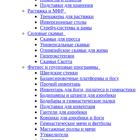
Подставки для хранения
Растяжка и МФР
Тренажеры для растяжки
Инверсионные столы
Стрейч-системы и рамы
Силовые скамьи
Скамьи для пресса
Универсальные скамьи
Олимпийские скамьи для жима
Гиперэкстензии
Скамьи Скотта
Фитнес и групповые программы
Шведские стенки
Балансировочные платформы и босу
Прочий инвентарь
Инвентарь для йоги, пилатеса и гимнастики
Бодипампы и штанги для аэробики
Бодибары и гимнастические палки
Подставки для инвентаря
Гантели для аэробики
Коврики для аэробики и йоги
Гимнастические мячи и фитболы
Массажные роллы и мячи
Утяжелители