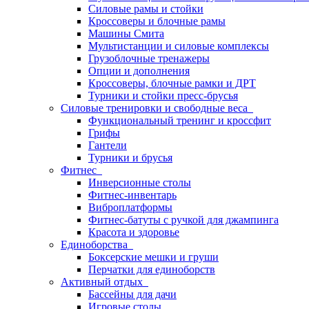
Силовые рамы и стойки
Кроссоверы и блочные рамы
Машины Смита
Мультистанции и силовые комплексы
Грузоблочные тренажеры
Опции и дополнения
Кроссоверы, блочные рамки и ДРТ
Турники и стойки пресс-брусья
Силовые тренировки и свободные веса
Функциональный тренинг и кроссфит
Грифы
Гантели
Турники и брусья
Фитнес
Инверсионные столы
Фитнес-инвентарь
Виброплатформы
Фитнес-батуты с ручкой для джампинга
Красота и здоровье
Единоборства
Боксерские мешки и груши
Перчатки для единоборств
Активный отдых
Бассейны для дачи
Игровые столы