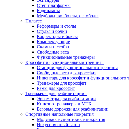
Эспандеры
Степ-платформы
Бодипампы
Медболы, волболлы, слэмболы
Пилатес
Реформеры и столы
Стулья и бочки
Корректоры и боксы
Комплектующие
Скамьи и стойки
Свободные веса
Функциональные тренажеры
Кроссфит и функциональный тренинг
Станции для функционального тренинга
Свободные веса для кроссфит
Инвентарь для кроссфит и функционального 
Тренажеры для кроссфит
Рамы для кроссфит
Тренажеры для реабилитации
Эргометры для реабилитации
Кинезио тренажеры и МТБ
Беговые дорожки для реабилитации
Спортивные напольные покрытия
Модульные спортивные покрытия
Искусственный газон