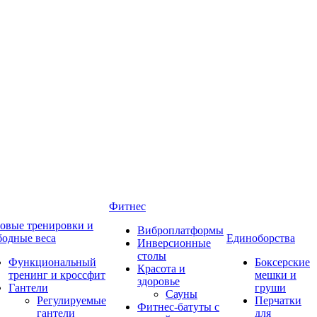
Фитнес
овые тренировки и
Виброплатформы
бодные веса
Единоборства
Инверсионные
столы
Функциональный
Боксерские
Красота и
тренинг и кроссфит
мешки и
здоровье
Гантели
груши
Сауны
Регулируемые
Перчатки
Фитнес-батуты с
гантели
для