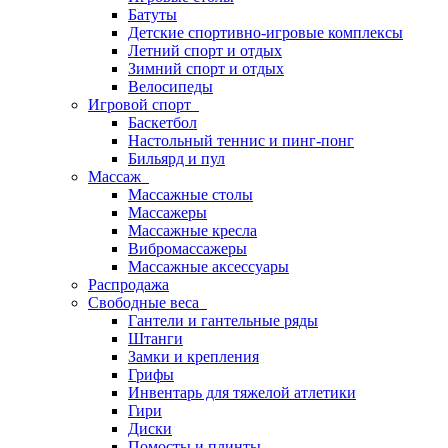
Батуты
Детские спортивно-игровые комплексы
Летний спорт и отдых
Зимний спорт и отдых
Велосипеды
Игровой спорт
Баскетбол
Настольный теннис и пинг-понг
Бильярд и пул
Массаж
Массажные столы
Массажеры
Массажные кресла
Вибромассажеры
Массажные аксессуары
Распродажа
Свободные веса
Гантели и гантельные ряды
Штанги
Замки и крепления
Грифы
Инвентарь для тяжелой атлетики
Гири
Диски
Помосты и плинты