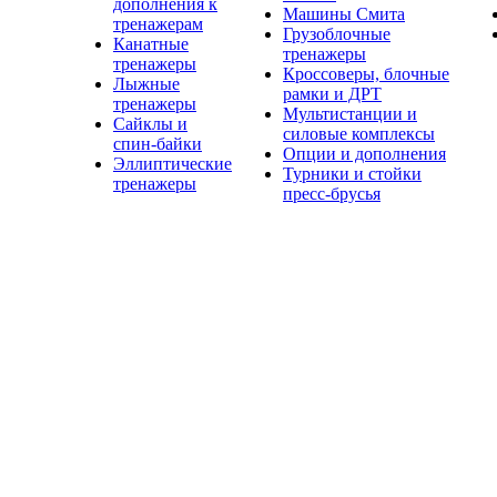
дополнения к
Машины Смита
тренажерам
Грузоблочные
Канатные
тренажеры
тренажеры
Кроссоверы, блочные
Лыжные
рамки и ДРТ
тренажеры
Мультистанции и
Сайклы и
силовые комплексы
спин-байки
Опции и дополнения
Эллиптические
Турники и стойки
тренажеры
пресс-брусья