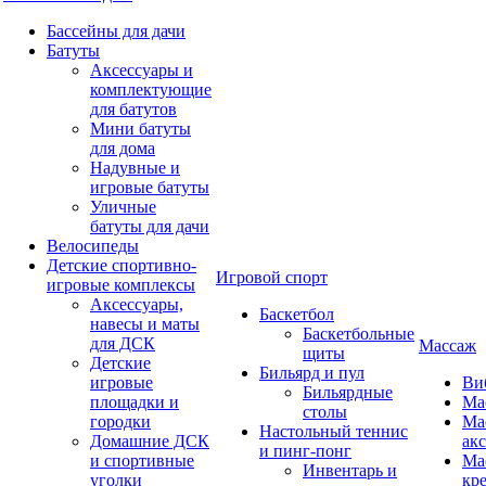
Бассейны для дачи
Батуты
Аксессуары и
комплектующие
для батутов
Мини батуты
для дома
Надувные и
игровые батуты
Уличные
батуты для дачи
Велосипеды
Детские спортивно-
Игровой спорт
игровые комплексы
Аксессуары,
Баскетбол
навесы и маты
Баскетбольные
для ДСК
Массаж
щиты
Детские
Бильярд и пул
игровые
Ви
Бильярдные
площадки и
Ма
столы
городки
Ма
Настольный теннис
Домашние ДСК
ак
и пинг-понг
и спортивные
Ма
Инвентарь и
уголки
кр