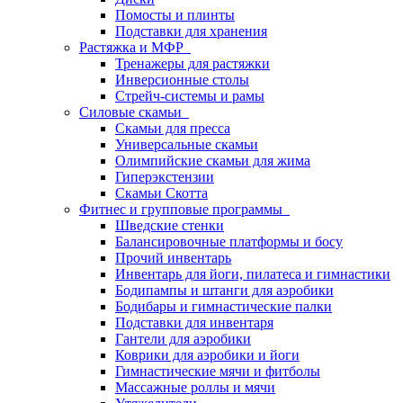
Помосты и плинты
Подставки для хранения
Растяжка и МФР
Тренажеры для растяжки
Инверсионные столы
Стрейч-системы и рамы
Силовые скамьи
Скамьи для пресса
Универсальные скамьи
Олимпийские скамьи для жима
Гиперэкстензии
Скамьи Скотта
Фитнес и групповые программы
Шведские стенки
Балансировочные платформы и босу
Прочий инвентарь
Инвентарь для йоги, пилатеса и гимнастики
Бодипампы и штанги для аэробики
Бодибары и гимнастические палки
Подставки для инвентаря
Гантели для аэробики
Коврики для аэробики и йоги
Гимнастические мячи и фитболы
Массажные роллы и мячи