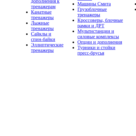
дополнения к
Машины Смита
тренажерам
Грузоблочные
Канатные
тренажеры
тренажеры
Кроссоверы, блочные
Лыжные
рамки и ДРТ
тренажеры
Мультистанции и
Сайклы и
силовые комплексы
спин-байки
Опции и дополнения
Эллиптические
Турники и стойки
тренажеры
пресс-брусья