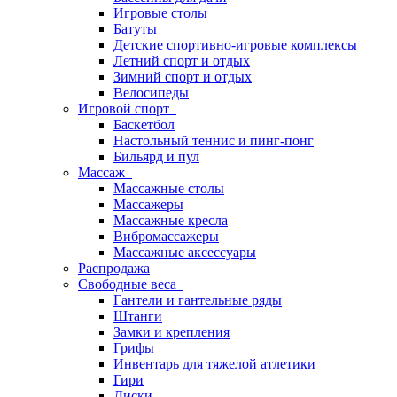
Игровые столы
Батуты
Детские спортивно-игровые комплексы
Летний спорт и отдых
Зимний спорт и отдых
Велосипеды
Игровой спорт
Баскетбол
Настольный теннис и пинг-понг
Бильярд и пул
Массаж
Массажные столы
Массажеры
Массажные кресла
Вибромассажеры
Массажные аксессуары
Распродажа
Свободные веса
Гантели и гантельные ряды
Штанги
Замки и крепления
Грифы
Инвентарь для тяжелой атлетики
Гири
Диски