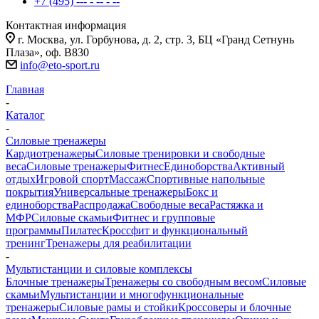
+7 (495) --- - -- - --
Контактная информация
г. Москва, ул. Горбунова, д. 2, стр. 3, БЦ «Гранд Сетнунь
Плаза», оф. В830
info@eto-sport.ru
Главная
-
Каталог
-
Силовые тренажеры
Кардиотренажеры
Силовые тренировки и свободные
веса
Силовые тренажеры
Фитнес
Единоборства
Активный
отдых
Игровой спорт
Массаж
Спортивные напольные
покрытия
Универсальные тренажеры
Бокс и
единоборства
Распродажа
Свободные веса
Растяжка и
МФР
Силовые скамьи
Фитнес и групповые
программы
Пилатес
Кроссфит и функциональный
тренинг
Тренажеры для реабилитации
-
Мультистанции и силовые комплексы
Блочные тренажеры
Тренажеры со свободным весом
Силовые
скамьи
Мультистанции и многофункциональные
тренажеры
Силовые рамы и стойки
Кроссоверы и блочные