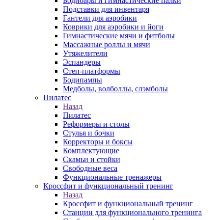
Бодибары и гимнастические палки
Подставки для инвентаря
Гантели для аэробики
Коврики для аэробики и йоги
Гимнастические мячи и фитболы
Массажные роллы и мячи
Утяжелители
Эспандеры
Степ-платформы
Бодипампы
Медболы, волболлы, слэмболы
Пилатес
Назад
Пилатес
Реформеры и столы
Стулья и бочки
Корректоры и боксы
Комплектующие
Скамьи и стойки
Свободные веса
Функциональные тренажеры
Кроссфит и функциональный тренинг
Назад
Кроссфит и функциональный тренинг
Станции для функционального тренинга