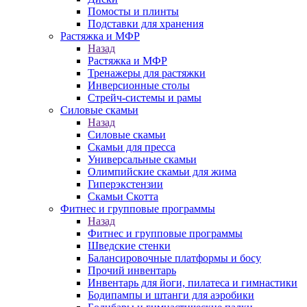
Помосты и плинты
Подставки для хранения
Растяжка и МФР
Назад
Растяжка и МФР
Тренажеры для растяжки
Инверсионные столы
Стрейч-системы и рамы
Силовые скамьи
Назад
Силовые скамьи
Скамьи для пресса
Универсальные скамьи
Олимпийские скамьи для жима
Гиперэкстензии
Скамьи Скотта
Фитнес и групповые программы
Назад
Фитнес и групповые программы
Шведские стенки
Балансировочные платформы и босу
Прочий инвентарь
Инвентарь для йоги, пилатеса и гимнастики
Бодипампы и штанги для аэробики