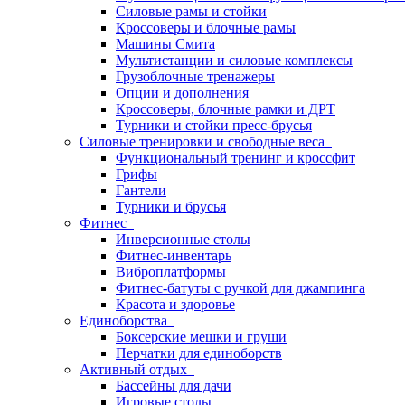
Силовые рамы и стойки
Кроссоверы и блочные рамы
Машины Смита
Мультистанции и силовые комплексы
Грузоблочные тренажеры
Опции и дополнения
Кроссоверы, блочные рамки и ДРТ
Турники и стойки пресс-брусья
Силовые тренировки и свободные веса
Функциональный тренинг и кроссфит
Грифы
Гантели
Турники и брусья
Фитнес
Инверсионные столы
Фитнес-инвентарь
Виброплатформы
Фитнес-батуты с ручкой для джампинга
Красота и здоровье
Единоборства
Боксерские мешки и груши
Перчатки для единоборств
Активный отдых
Бассейны для дачи
Игровые столы