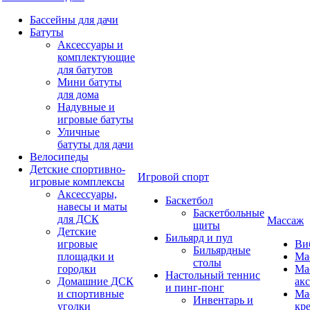
Бассейны для дачи
Батуты
Аксессуары и
комплектующие
для батутов
Мини батуты
для дома
Надувные и
игровые батуты
Уличные
батуты для дачи
Велосипеды
Детские спортивно-
Игровой спорт
игровые комплексы
Аксессуары,
Баскетбол
навесы и маты
Баскетбольные
для ДСК
Массаж
щиты
Детские
Бильярд и пул
игровые
Ви
Бильярдные
площадки и
Ма
столы
городки
Ма
Настольный теннис
Домашние ДСК
ак
и пинг-понг
и спортивные
Ма
Инвентарь и
уголки
кр