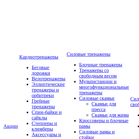
Силовые тренажеры
Кардиотренажеры
Блочные тренажеры
Беговые
Тренажеры со
дорожки
свободным весом
Велотренажеры
Мультистанции и
Эллиптические
многофункциональные
тренажеры и
тренажеры
орбитреки
Силовые скамьи
Сил
Гребные
Скамьи для
сво
тренажеры
пресса
Спин-байки и
Скамьи для жима
сайклы
Кроссоверы и блочные
Степперы и
Акции
рамы
климберы
Силовые рамы и
Аксессуары и
стойки