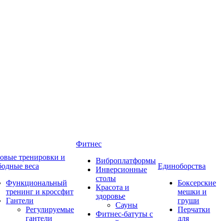
Фитнес
овые тренировки и
Виброплатформы
бодные веса
Единоборства
Инверсионные
столы
Функциональный
Боксерские
Красота и
тренинг и кроссфит
мешки и
здоровье
Гантели
груши
Сауны
Регулируемые
Перчатки
Фитнес-батуты с
гантели
для