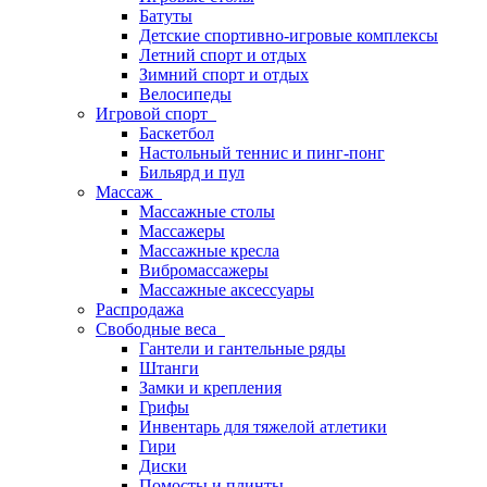
Батуты
Детские спортивно-игровые комплексы
Летний спорт и отдых
Зимний спорт и отдых
Велосипеды
Игровой спорт
Баскетбол
Настольный теннис и пинг-понг
Бильярд и пул
Массаж
Массажные столы
Массажеры
Массажные кресла
Вибромассажеры
Массажные аксессуары
Распродажа
Свободные веса
Гантели и гантельные ряды
Штанги
Замки и крепления
Грифы
Инвентарь для тяжелой атлетики
Гири
Диски
Помосты и плинты