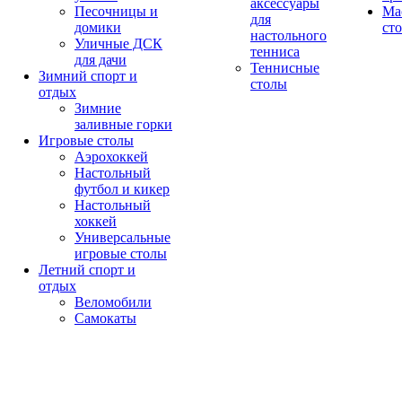
аксессуары
Песочницы и
Ма
для
домики
ст
настольного
Уличные ДСК
тенниса
для дачи
Теннисные
Зимний спорт и
столы
отдых
Зимние
заливные горки
Игровые столы
Аэрохоккей
Настольный
футбол и кикер
Настольный
хоккей
Универсальные
игровые столы
Летний спорт и
отдых
Веломобили
Самокаты