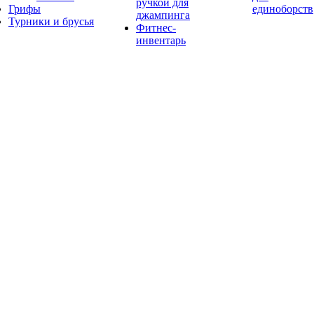
ручкой для
Грифы
единоборств
джампинга
Турники и брусья
Фитнес-
инвентарь