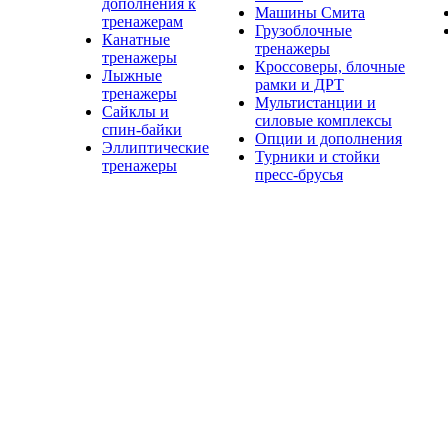
дополнения к
Машины Смита
тренажерам
Грузоблочные
Канатные
тренажеры
тренажеры
Кроссоверы, блочные
Лыжные
рамки и ДРТ
тренажеры
Мультистанции и
Сайклы и
силовые комплексы
спин-байки
Опции и дополнения
Эллиптические
Турники и стойки
тренажеры
пресс-брусья