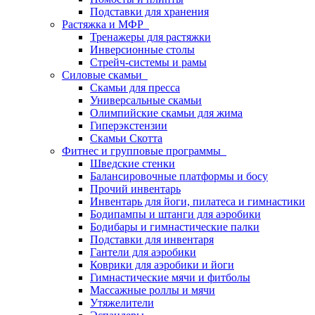
Подставки для хранения
Растяжка и МФР
Тренажеры для растяжки
Инверсионные столы
Стрейч-системы и рамы
Силовые скамьи
Скамьи для пресса
Универсальные скамьи
Олимпийские скамьи для жима
Гиперэкстензии
Скамьи Скотта
Фитнес и групповые программы
Шведские стенки
Балансировочные платформы и босу
Прочий инвентарь
Инвентарь для йоги, пилатеса и гимнастики
Бодипампы и штанги для аэробики
Бодибары и гимнастические палки
Подставки для инвентаря
Гантели для аэробики
Коврики для аэробики и йоги
Гимнастические мячи и фитболы
Массажные роллы и мячи
Утяжелители