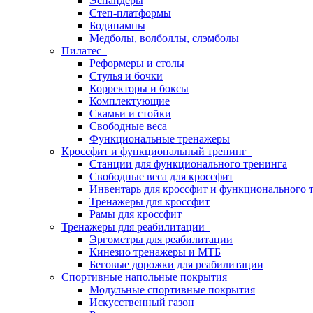
Эспандеры
Степ-платформы
Бодипампы
Медболы, волболлы, слэмболы
Пилатес
Реформеры и столы
Стулья и бочки
Корректоры и боксы
Комплектующие
Скамьи и стойки
Свободные веса
Функциональные тренажеры
Кроссфит и функциональный тренинг
Станции для функционального тренинга
Свободные веса для кроссфит
Инвентарь для кроссфит и функционального 
Тренажеры для кроссфит
Рамы для кроссфит
Тренажеры для реабилитации
Эргометры для реабилитации
Кинезио тренажеры и МТБ
Беговые дорожки для реабилитации
Спортивные напольные покрытия
Модульные спортивные покрытия
Искусственный газон