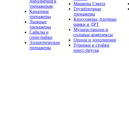
дополнения к
Машины Смита
тренажерам
Грузоблочные
Канатные
тренажеры
тренажеры
Кроссоверы, блочные
Лыжные
рамки и ДРТ
тренажеры
Мультистанции и
Сайклы и
силовые комплексы
спин-байки
Опции и дополнения
Эллиптические
Турники и стойки
тренажеры
пресс-брусья