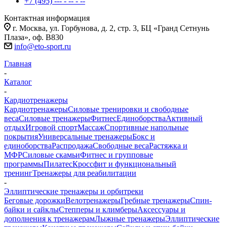
+7 (495) --- - -- - --
Контактная информация
г. Москва, ул. Горбунова, д. 2, стр. 3, БЦ «Гранд Сетнунь
Плаза», оф. В830
info@eto-sport.ru
Главная
-
Каталог
-
Кардиотренажеры
Кардиотренажеры
Силовые тренировки и свободные
веса
Силовые тренажеры
Фитнес
Единоборства
Активный
отдых
Игровой спорт
Массаж
Спортивные напольные
покрытия
Универсальные тренажеры
Бокс и
единоборства
Распродажа
Свободные веса
Растяжка и
МФР
Силовые скамьи
Фитнес и групповые
программы
Пилатес
Кроссфит и функциональный
тренинг
Тренажеры для реабилитации
-
Эллиптические тренажеры и орбитреки
Беговые дорожки
Велотренажеры
Гребные тренажеры
Спин-
байки и сайклы
Степперы и климберы
Аксессуары и
дополнения к тренажерам
Лыжные тренажеры
Эллиптические