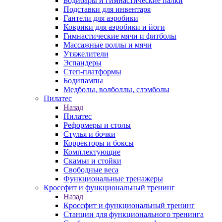
Бодибары и гимнастические палки
Подставки для инвентаря
Гантели для аэробики
Коврики для аэробики и йоги
Гимнастические мячи и фитболы
Массажные роллы и мячи
Утяжелители
Эспандеры
Степ-платформы
Бодипампы
Медболы, волболлы, слэмболы
Пилатес
Назад
Пилатес
Реформеры и столы
Стулья и бочки
Корректоры и боксы
Комплектующие
Скамьи и стойки
Свободные веса
Функциональные тренажеры
Кроссфит и функциональный тренинг
Назад
Кроссфит и функциональный тренинг
Станции для функционального тренинга