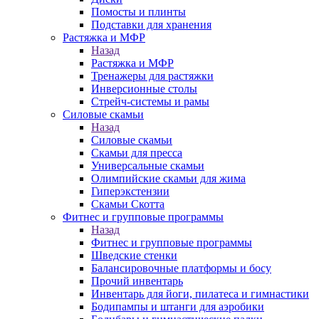
Помосты и плинты
Подставки для хранения
Растяжка и МФР
Назад
Растяжка и МФР
Тренажеры для растяжки
Инверсионные столы
Стрейч-системы и рамы
Силовые скамьи
Назад
Силовые скамьи
Скамьи для пресса
Универсальные скамьи
Олимпийские скамьи для жима
Гиперэкстензии
Скамьи Скотта
Фитнес и групповые программы
Назад
Фитнес и групповые программы
Шведские стенки
Балансировочные платформы и босу
Прочий инвентарь
Инвентарь для йоги, пилатеса и гимнастики
Бодипампы и штанги для аэробики