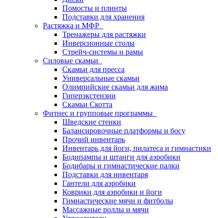
Помосты и плинты
Подставки для хранения
Растяжка и МФР
Тренажеры для растяжки
Инверсионные столы
Стрейч-системы и рамы
Силовые скамьи
Скамьи для пресса
Универсальные скамьи
Олимпийские скамьи для жима
Гиперэкстензии
Скамьи Скотта
Фитнес и групповые программы
Шведские стенки
Балансировочные платформы и босу
Прочий инвентарь
Инвентарь для йоги, пилатеса и гимнастики
Бодипампы и штанги для аэробики
Бодибары и гимнастические палки
Подставки для инвентаря
Гантели для аэробики
Коврики для аэробики и йоги
Гимнастические мячи и фитболы
Массажные роллы и мячи