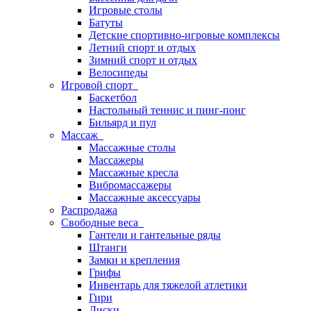
Игровые столы
Батуты
Детские спортивно-игровые комплексы
Летний спорт и отдых
Зимний спорт и отдых
Велосипеды
Игровой спорт
Баскетбол
Настольный теннис и пинг-понг
Бильярд и пул
Массаж
Массажные столы
Массажеры
Массажные кресла
Вибромассажеры
Массажные аксессуары
Распродажа
Свободные веса
Гантели и гантельные ряды
Штанги
Замки и крепления
Грифы
Инвентарь для тяжелой атлетики
Гири
Диски