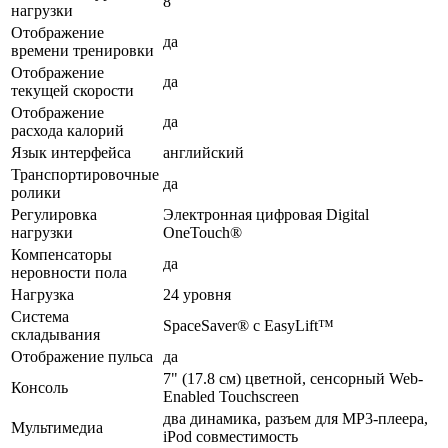
8
нагрузки
Отображение
да
времени тренировки
Отображение
да
текущей скорости
Отображение
да
расхода калорий
Язык интерфейса
английский
Транспортировочные
да
ролики
Регулировка
Электронная цифровая Digital
нагрузки
OneTouch®
Компенсаторы
да
неровности пола
Нагрузка
24 уровня
Система
SpaceSaver® с EasyLift™
складывания
Отображение пульса
да
7" (17.8 см) цветной, сенсорный Web-
Консоль
Enabled Touchscreen
два динамика, разъем для МР3-плеера,
Мультимедиа
iPod совместимость