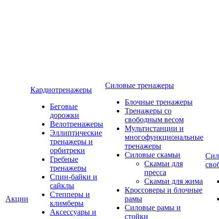
Силовые тренажеры
Кардиотренажеры
Блочные тренажеры
Беговые
Тренажеры со
дорожки
свободным весом
Велотренажеры
Мультистанции и
Эллиптические
многофункциональные
тренажеры и
тренажеры
орбитреки
Силовые скамьи
Сил
Гребные
Скамьи для
сво
тренажеры
пресса
Спин-байки и
Скамьи для жима
сайклы
Кроссоверы и блочные
Степперы и
Акции
рамы
климберы
Силовые рамы и
Аксессуары и
стойки