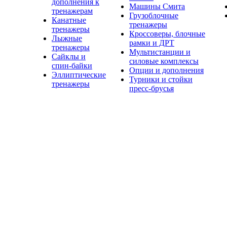
дополнения к
Машины Смита
тренажерам
Грузоблочные
Канатные
тренажеры
тренажеры
Кроссоверы, блочные
Лыжные
рамки и ДРТ
тренажеры
Мультистанции и
Сайклы и
силовые комплексы
спин-байки
Опции и дополнения
Эллиптические
Турники и стойки
тренажеры
пресс-брусья