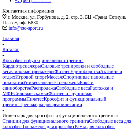
+7 (495) --- - -- - --
Контактная информация
г. Москва, ул. Горбунова, д. 2, стр. 3, БЦ «Гранд Сетнунь
Плаза», оф. В830
info@eto-sport.ru
Главная
-
Каталог
-
Кроссфит и функциональный тренинг
Кардиотренажеры
Силовые тренировки и свободные
веса
Силовые тренажеры
Фитнес
Единоборства
Активный
отдых
Игровой спорт
Массаж
Спортивные напольные
покрытия
Универсальные тренажеры
Бокс и
единоборства
Распродажа
Свободные веса
Растяжка и
МФР
Силовые скамьи
Фитнес и групповые
программы
Пилатес
Кроссфит и функциональный
тренинг
Тренажеры для реабилитации
-
Инвентарь для кроссфит и функционального тренинга
Станции для функционального тренинга
Свободные веса для
кроссфит
Тренажеры для кроссфит
Рамы для кроссфит