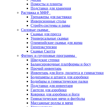
Помосты и плинты
Подставки для хранения
Растяжка и МФР
Тренажеры для растяжки
Инверсионные столы
Стрейч-системы и рамы
Силовые скамьи
Скамьи для пресса
Универсальные скамьи
Олимпийские скамьи для жима
Гиперэкстензии
Скамьи Скотта
Фитнес и групповые программы
Шведские стенки
Балансировочные платформы и босу
Прочий инвентарь
Инвентарь для йоги, пилатеса и гимнастики
Бодипампы и штанги для аэробики
Бодибары и гимнастические палки
Подставки для инвентаря
Гантели для аэробики
Коврики для аэробики и йоги
Гимнастические мячи и фитболы
Массажные роллы и мячи