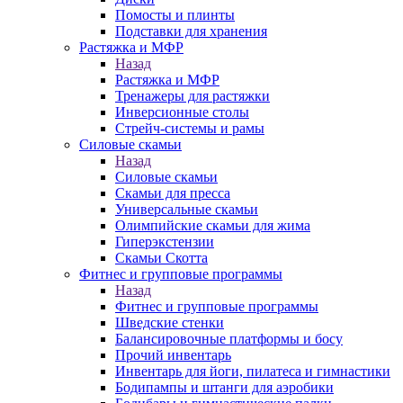
Помосты и плинты
Подставки для хранения
Растяжка и МФР
Назад
Растяжка и МФР
Тренажеры для растяжки
Инверсионные столы
Стрейч-системы и рамы
Силовые скамьи
Назад
Силовые скамьи
Скамьи для пресса
Универсальные скамьи
Олимпийские скамьи для жима
Гиперэкстензии
Скамьи Скотта
Фитнес и групповые программы
Назад
Фитнес и групповые программы
Шведские стенки
Балансировочные платформы и босу
Прочий инвентарь
Инвентарь для йоги, пилатеса и гимнастики
Бодипампы и штанги для аэробики