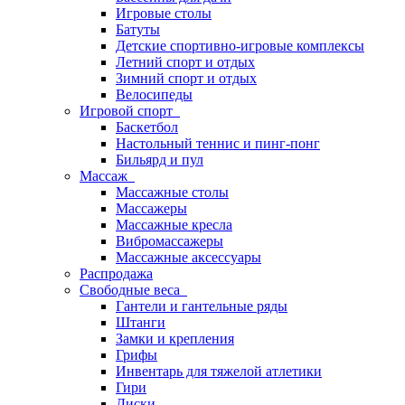
Игровые столы
Батуты
Детские спортивно-игровые комплексы
Летний спорт и отдых
Зимний спорт и отдых
Велосипеды
Игровой спорт
Баскетбол
Настольный теннис и пинг-понг
Бильярд и пул
Массаж
Массажные столы
Массажеры
Массажные кресла
Вибромассажеры
Массажные аксессуары
Распродажа
Свободные веса
Гантели и гантельные ряды
Штанги
Замки и крепления
Грифы
Инвентарь для тяжелой атлетики
Гири
Диски