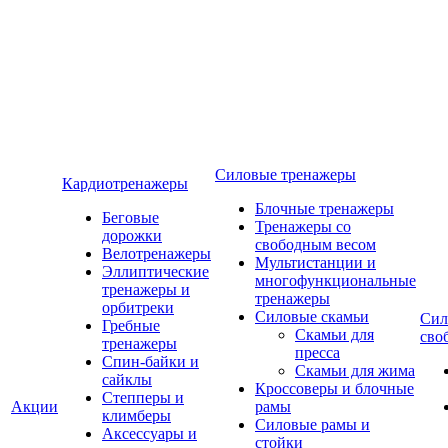
Силовые тренажеры
Кардиотренажеры
Блочные тренажеры
Беговые
Тренажеры со
дорожки
свободным весом
Велотренажеры
Мультистанции и
Эллиптические
многофункциональные
тренажеры и
тренажеры
орбитреки
Силовые скамьи
Сил
Гребные
Скамьи для
сво
тренажеры
пресса
Спин-байки и
Скамьи для жима
сайклы
Кроссоверы и блочные
Степперы и
Акции
рамы
климберы
Силовые рамы и
Аксессуары и
стойки