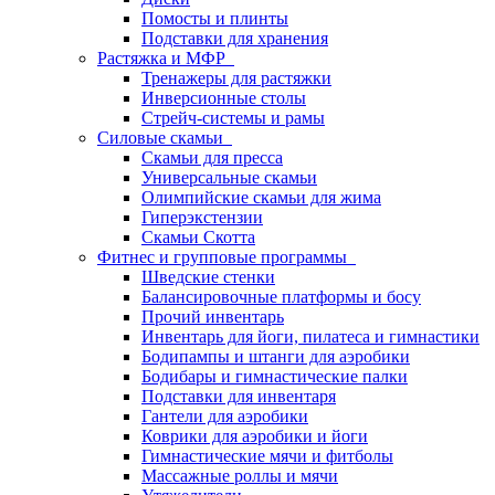
Помосты и плинты
Подставки для хранения
Растяжка и МФР
Тренажеры для растяжки
Инверсионные столы
Стрейч-системы и рамы
Силовые скамьи
Скамьи для пресса
Универсальные скамьи
Олимпийские скамьи для жима
Гиперэкстензии
Скамьи Скотта
Фитнес и групповые программы
Шведские стенки
Балансировочные платформы и босу
Прочий инвентарь
Инвентарь для йоги, пилатеса и гимнастики
Бодипампы и штанги для аэробики
Бодибары и гимнастические палки
Подставки для инвентаря
Гантели для аэробики
Коврики для аэробики и йоги
Гимнастические мячи и фитболы
Массажные роллы и мячи