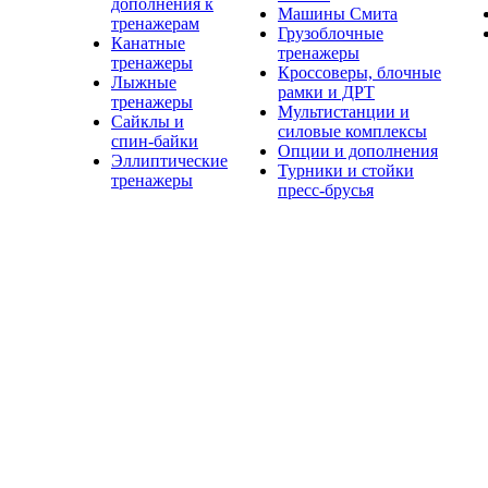
дополнения к
Машины Смита
тренажерам
Грузоблочные
Канатные
тренажеры
тренажеры
Кроссоверы, блочные
Лыжные
рамки и ДРТ
тренажеры
Мультистанции и
Сайклы и
силовые комплексы
спин-байки
Опции и дополнения
Эллиптические
Турники и стойки
тренажеры
пресс-брусья