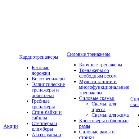
Силовые тренажеры
Кардиотренажеры
Блочные тренажеры
Беговые
Тренажеры со
дорожки
свободным весом
Велотренажеры
Мультистанции и
Эллиптические
многофункциональные
тренажеры и
тренажеры
орбитреки
Силовые скамьи
Сил
Гребные
Скамьи для
сво
тренажеры
пресса
Спин-байки и
Скамьи для жима
сайклы
Кроссоверы и блочные
Степперы и
Акции
рамы
климберы
Силовые рамы и
Аксессуары и
стойки