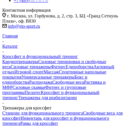
+7 (495) --- - -- - --
Контактная информация
г. Москва, ул. Горбунова, д. 2, стр. 3, БЦ «Гранд Сетнунь
Плаза», оф. В830
info@eto-sport.ru
Главная
-
Каталог
-
Кроссфит и функциональный тренинг
Кардиотренажеры
Силовые тренировки и свободные
веса
Силовые тренажеры
Фитнес
Единоборства
Активный
отдых
Игровой спорт
Массаж
Спортивные напольные
покрытия
Универсальные тренажеры
Бокс и
единоборства
Распродажа
Свободные веса
Растяжка и
МФР
Силовые скамьи
Фитнес и групповые
программы
Пилатес
Кроссфит и функциональный
тренинг
Тренажеры для реабилитации
-
Тренажеры для кроссфит
Станции для функционального тренинга
Свободные веса для
кроссфит
Инвентарь для кроссфит и функционального
тренинга
Рамы для кроссфит