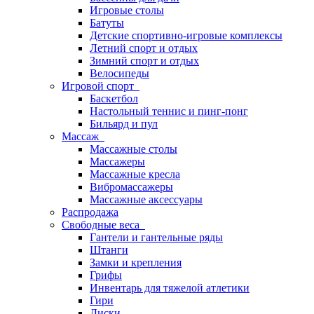
Игровые столы
Батуты
Детские спортивно-игровые комплексы
Летний спорт и отдых
Зимний спорт и отдых
Велосипеды
Игровой спорт
Баскетбол
Настольный теннис и пинг-понг
Бильярд и пул
Массаж
Массажные столы
Массажеры
Массажные кресла
Вибромассажеры
Массажные аксессуары
Распродажа
Свободные веса
Гантели и гантельные ряды
Штанги
Замки и крепления
Грифы
Инвентарь для тяжелой атлетики
Гири
Диски