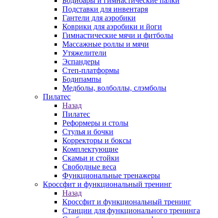
Бодибары и гимнастические палки
Подставки для инвентаря
Гантели для аэробики
Коврики для аэробики и йоги
Гимнастические мячи и фитболы
Массажные роллы и мячи
Утяжелители
Эспандеры
Степ-платформы
Бодипампы
Медболы, волболлы, слэмболы
Пилатес
Назад
Пилатес
Реформеры и столы
Стулья и бочки
Корректоры и боксы
Комплектующие
Скамьи и стойки
Свободные веса
Функциональные тренажеры
Кроссфит и функциональный тренинг
Назад
Кроссфит и функциональный тренинг
Станции для функционального тренинга