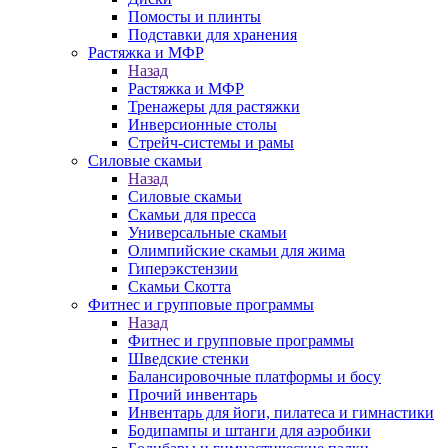
Помосты и плинты
Подставки для хранения
Растяжка и МФР
Назад
Растяжка и МФР
Тренажеры для растяжки
Инверсионные столы
Стрейч-системы и рамы
Силовые скамьи
Назад
Силовые скамьи
Скамьи для пресса
Универсальные скамьи
Олимпийские скамьи для жима
Гиперэкстензии
Скамьи Скотта
Фитнес и групповые программы
Назад
Фитнес и групповые программы
Шведские стенки
Балансировочные платформы и босу
Прочий инвентарь
Инвентарь для йоги, пилатеса и гимнастики
Бодипампы и штанги для аэробики