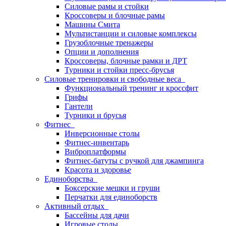
Силовые рамы и стойки
Кроссоверы и блочные рамы
Машины Смита
Мультистанции и силовые комплексы
Грузоблочные тренажеры
Опции и дополнения
Кроссоверы, блочные рамки и ДРТ
Турники и стойки пресс-брусья
Силовые тренировки и свободные веса
Функциональный тренинг и кроссфит
Грифы
Гантели
Турники и брусья
Фитнес
Инверсионные столы
Фитнес-инвентарь
Виброплатформы
Фитнес-батуты с ручкой для джампинга
Красота и здоровье
Единоборства
Боксерские мешки и груши
Перчатки для единоборств
Активный отдых
Бассейны для дачи
Игровые столы