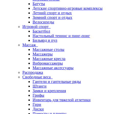
Батуты
Детские спортивно-игровые комплексы
Летний спорт и отдых
Зимний спорт и отдых
Велосипеды
Игровой спорт
Баскетбол
Настольный теннис и пинг-понг
Бильярд и пул
Массаж
Массажные столы
Массажеры
Массажные кресла
Вибромассажеры
Массажные аксессуары
Распродажа
Свободные веса
Гантели и гантельные ряды
Штанги
Замки и крепления
Грифы
Инвентарь для тяжелой атлетики
Гири
Диски
Помосты и плинты