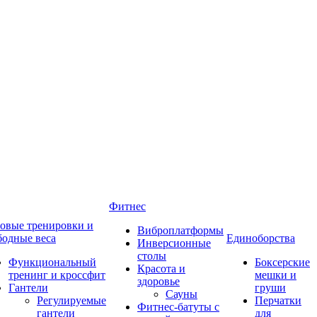
Фитнес
овые тренировки и
Виброплатформы
бодные веса
Единоборства
Инверсионные
столы
Функциональный
Боксерские
Красота и
тренинг и кроссфит
мешки и
здоровье
Гантели
груши
Сауны
Регулируемые
Перчатки
Фитнес-батуты с
гантели
для