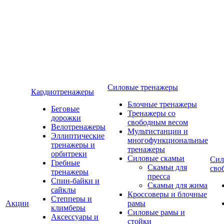
Силовые тренажеры
Кардиотренажеры
Блочные тренажеры
Беговые
Тренажеры со
дорожки
свободным весом
Велотренажеры
Мультистанции и
Эллиптические
многофункциональные
тренажеры и
тренажеры
орбитреки
Силовые скамьи
Сил
Гребные
Скамьи для
сво
тренажеры
пресса
Спин-байки и
Скамьи для жима
сайклы
Кроссоверы и блочные
Степперы и
Акции
рамы
климберы
Силовые рамы и
Аксессуары и
стойки