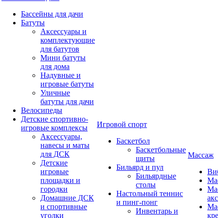
Бассейны для дачи
Батуты
Аксессуары и
комплектующие
для батутов
Мини батуты
для дома
Надувные и
игровые батуты
Уличные
батуты для дачи
Велосипеды
Детские спортивно-
Игровой спорт
игровые комплексы
Аксессуары,
Баскетбол
навесы и маты
Баскетбольные
для ДСК
Массаж
щиты
Детские
Бильярд и пул
игровые
Ви
Бильярдные
площадки и
Ма
столы
городки
Ма
Настольный теннис
Домашние ДСК
ак
и пинг-понг
и спортивные
Ма
Инвентарь и
уголки
кр