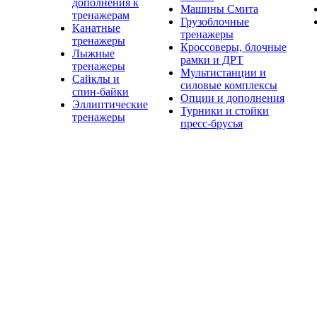
дополнения к
Машины Смита
тренажерам
Грузоблочные
Канатные
тренажеры
тренажеры
Кроссоверы, блочные
Лыжные
рамки и ДРТ
тренажеры
Мультистанции и
Сайклы и
силовые комплексы
спин-байки
Опции и дополнения
Эллиптические
Турники и стойки
тренажеры
пресс-брусья