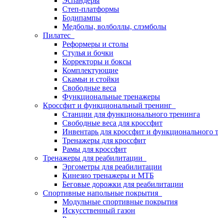
Эспандеры
Степ-платформы
Бодипампы
Медболы, волболлы, слэмболы
Пилатес
Реформеры и столы
Стулья и бочки
Корректоры и боксы
Комплектующие
Скамьи и стойки
Свободные веса
Функциональные тренажеры
Кроссфит и функциональный тренинг
Станции для функционального тренинга
Свободные веса для кроссфит
Инвентарь для кроссфит и функционального 
Тренажеры для кроссфит
Рамы для кроссфит
Тренажеры для реабилитации
Эргометры для реабилитации
Кинезио тренажеры и МТБ
Беговые дорожки для реабилитации
Спортивные напольные покрытия
Модульные спортивные покрытия
Искусственный газон