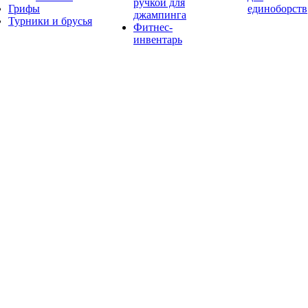
ручкой для
Грифы
единоборств
джампинга
Турники и брусья
Фитнес-
инвентарь