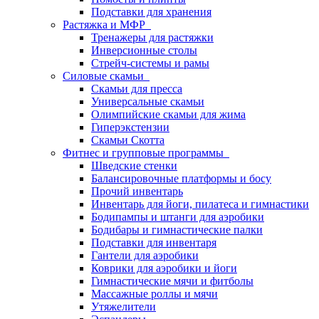
Подставки для хранения
Растяжка и МФР
Тренажеры для растяжки
Инверсионные столы
Стрейч-системы и рамы
Силовые скамьи
Скамьи для пресса
Универсальные скамьи
Олимпийские скамьи для жима
Гиперэкстензии
Скамьи Скотта
Фитнес и групповые программы
Шведские стенки
Балансировочные платформы и босу
Прочий инвентарь
Инвентарь для йоги, пилатеса и гимнастики
Бодипампы и штанги для аэробики
Бодибары и гимнастические палки
Подставки для инвентаря
Гантели для аэробики
Коврики для аэробики и йоги
Гимнастические мячи и фитболы
Массажные роллы и мячи
Утяжелители