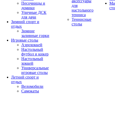
аксессуары
Песочницы и
Ма
для
домики
ст
настольного
Уличные ДСК
тенниса
для дачи
Теннисные
Зимний спорт и
столы
отдых
Зимние
заливные горки
Игровые столы
Аэрохоккей
Настольный
футбол и кикер
Настольный
хоккей
Универсальные
игровые столы
Летний спорт и
отдых
Веломобили
Самокаты