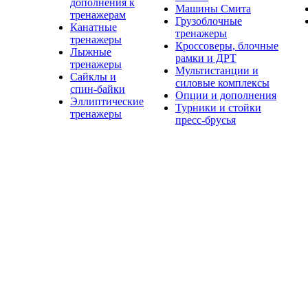
дополнения к
Машины Смита
тренажерам
Грузоблочные
Канатные
тренажеры
тренажеры
Кроссоверы, блочные
Лыжные
рамки и ДРТ
тренажеры
Мультистанции и
Сайклы и
силовые комплексы
спин-байки
Опции и дополнения
Эллиптические
Турники и стойки
тренажеры
пресс-брусья