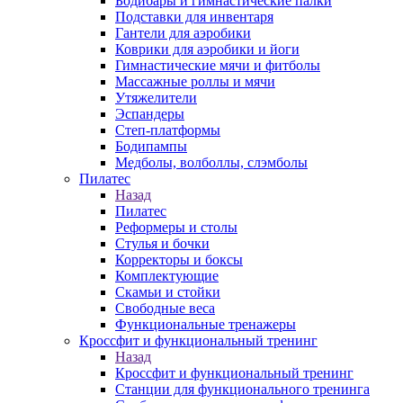
Бодибары и гимнастические палки
Подставки для инвентаря
Гантели для аэробики
Коврики для аэробики и йоги
Гимнастические мячи и фитболы
Массажные роллы и мячи
Утяжелители
Эспандеры
Степ-платформы
Бодипампы
Медболы, волболлы, слэмболы
Пилатес
Назад
Пилатес
Реформеры и столы
Стулья и бочки
Корректоры и боксы
Комплектующие
Скамьи и стойки
Свободные веса
Функциональные тренажеры
Кроссфит и функциональный тренинг
Назад
Кроссфит и функциональный тренинг
Станции для функционального тренинга