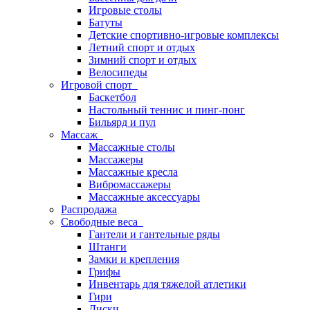
Игровые столы
Батуты
Детские спортивно-игровые комплексы
Летний спорт и отдых
Зимний спорт и отдых
Велосипеды
Игровой спорт
Баскетбол
Настольный теннис и пинг-понг
Бильярд и пул
Массаж
Массажные столы
Массажеры
Массажные кресла
Вибромассажеры
Массажные аксессуары
Распродажа
Свободные веса
Гантели и гантельные ряды
Штанги
Замки и крепления
Грифы
Инвентарь для тяжелой атлетики
Гири
Диски