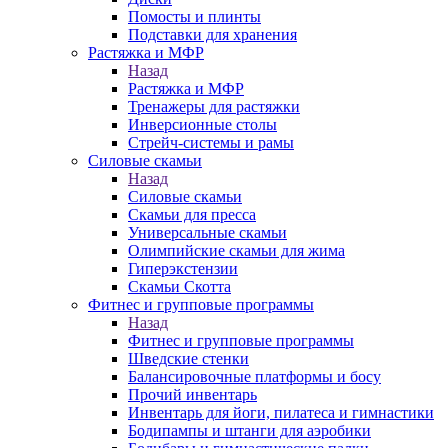
Помосты и плинты
Подставки для хранения
Растяжка и МФР
Назад
Растяжка и МФР
Тренажеры для растяжки
Инверсионные столы
Стрейч-системы и рамы
Силовые скамьи
Назад
Силовые скамьи
Скамьи для пресса
Универсальные скамьи
Олимпийские скамьи для жима
Гиперэкстензии
Скамьи Скотта
Фитнес и групповые программы
Назад
Фитнес и групповые программы
Шведские стенки
Балансировочные платформы и босу
Прочий инвентарь
Инвентарь для йоги, пилатеса и гимнастики
Бодипампы и штанги для аэробики