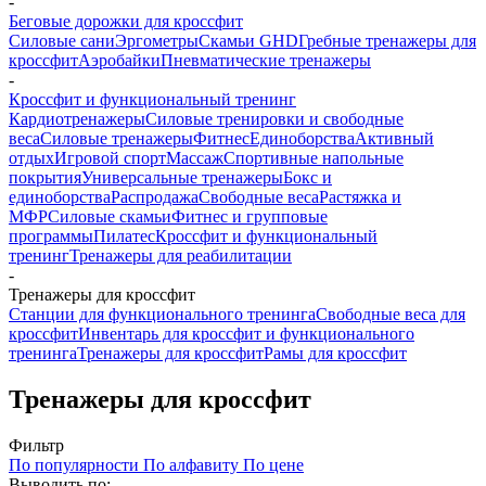
-
Беговые дорожки для кроссфит
Силовые сани
Эргометры
Скамьи GHD
Гребные тренажеры для
кроссфит
Аэробайки
Пневматические тренажеры
-
Кроссфит и функциональный тренинг
Кардиотренажеры
Силовые тренировки и свободные
веса
Силовые тренажеры
Фитнес
Единоборства
Активный
отдых
Игровой спорт
Массаж
Спортивные напольные
покрытия
Универсальные тренажеры
Бокс и
единоборства
Распродажа
Свободные веса
Растяжка и
МФР
Силовые скамьи
Фитнес и групповые
программы
Пилатес
Кроссфит и функциональный
тренинг
Тренажеры для реабилитации
-
Тренажеры для кроссфит
Станции для функционального тренинга
Свободные веса для
кроссфит
Инвентарь для кроссфит и функционального
тренинга
Тренажеры для кроссфит
Рамы для кроссфит
Тренажеры для кроссфит
Фильтр
По популярности
По алфавиту
По цене
Выводить по: