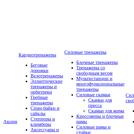
Силовые тренажеры
Кардиотренажеры
Блочные тренажеры
Беговые
Тренажеры со
дорожки
свободным весом
Велотренажеры
Мультистанции и
Эллиптические
многофункциональные
тренажеры и
тренажеры
орбитреки
Силовые скамьи
Сил
Гребные
Скамьи для
сво
тренажеры
пресса
Спин-байки и
Скамьи для жима
сайклы
Кроссоверы и блочные
Степперы и
Акции
рамы
климберы
Силовые рамы и
Аксессуары и
стойки