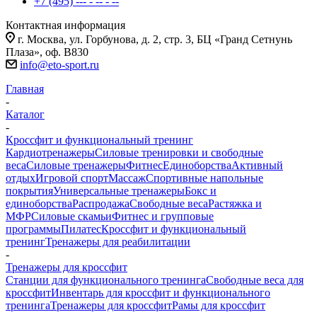
+7 (495) --- - -- - --
Контактная информация
г. Москва, ул. Горбунова, д. 2, стр. 3, БЦ «Гранд Сетнунь
Плаза», оф. В830
info@eto-sport.ru
Главная
-
Каталог
-
Кроссфит и функциональный тренинг
Кардиотренажеры
Силовые тренировки и свободные
веса
Силовые тренажеры
Фитнес
Единоборства
Активный
отдых
Игровой спорт
Массаж
Спортивные напольные
покрытия
Универсальные тренажеры
Бокс и
единоборства
Распродажа
Свободные веса
Растяжка и
МФР
Силовые скамьи
Фитнес и групповые
программы
Пилатес
Кроссфит и функциональный
тренинг
Тренажеры для реабилитации
-
Тренажеры для кроссфит
Станции для функционального тренинга
Свободные веса для
кроссфит
Инвентарь для кроссфит и функционального
тренинга
Тренажеры для кроссфит
Рамы для кроссфит