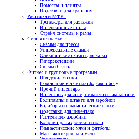
Помосты и плинты
Подставки для хранения
Растяжка и МФР
Тренажеры для растяжки
Инверсионные столы
Стрейч-системы и рамы
Силовые скамьи
Скамьи для пресса
Универсальные скамьи
Олимпийские скамьи для жима
Гиперэкстензии
Скамьи Скотта
Фитнес и групповые программы
Шведские стенки
Балансировочные платформы и босу
Прочий инвентарь
Инвентарь для йоги, пилатеса и гимнастики
Бодипампы и штанги для аэробики
Бодибары и гимнастические палки
Подставки для инвентаря
Гантели для аэробики
Коврики для аэробики и йоги
Гимнастические мячи и фитболы
Массажные роллы и мячи