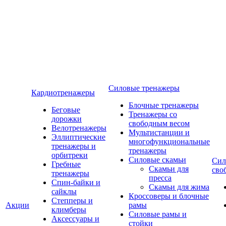
Силовые тренажеры
Кардиотренажеры
Блочные тренажеры
Беговые
Тренажеры со
дорожки
свободным весом
Велотренажеры
Мультистанции и
Эллиптические
многофункциональные
тренажеры и
тренажеры
орбитреки
Силовые скамьи
Сил
Гребные
Скамьи для
сво
тренажеры
пресса
Спин-байки и
Скамьи для жима
сайклы
Кроссоверы и блочные
Степперы и
Акции
рамы
климберы
Силовые рамы и
Аксессуары и
стойки