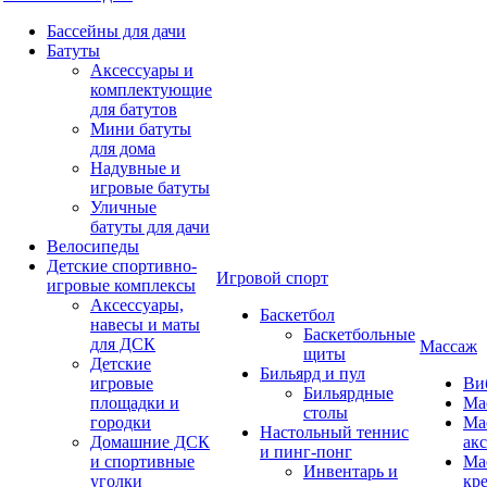
Бассейны для дачи
Батуты
Аксессуары и
комплектующие
для батутов
Мини батуты
для дома
Надувные и
игровые батуты
Уличные
батуты для дачи
Велосипеды
Детские спортивно-
Игровой спорт
игровые комплексы
Аксессуары,
Баскетбол
навесы и маты
Баскетбольные
для ДСК
Массаж
щиты
Детские
Бильярд и пул
игровые
Ви
Бильярдные
площадки и
Ма
столы
городки
Ма
Настольный теннис
Домашние ДСК
ак
и пинг-понг
и спортивные
Ма
Инвентарь и
уголки
кр