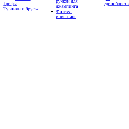
ручкой для
Грифы
единоборств
джампинга
Турники и брусья
Фитнес-
инвентарь