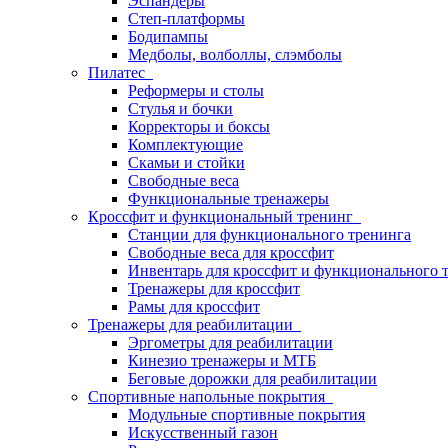
Эспандеры
Степ-платформы
Бодипампы
Медболы, волболлы, слэмболы
Пилатес
Реформеры и столы
Стулья и бочки
Корректоры и боксы
Комплектующие
Скамьи и стойки
Свободные веса
Функциональные тренажеры
Кроссфит и функциональный тренинг
Станции для функционального тренинга
Свободные веса для кроссфит
Инвентарь для кроссфит и функционального 
Тренажеры для кроссфит
Рамы для кроссфит
Тренажеры для реабилитации
Эргометры для реабилитации
Кинезио тренажеры и МТБ
Беговые дорожки для реабилитации
Спортивные напольные покрытия
Модульные спортивные покрытия
Искусственный газон