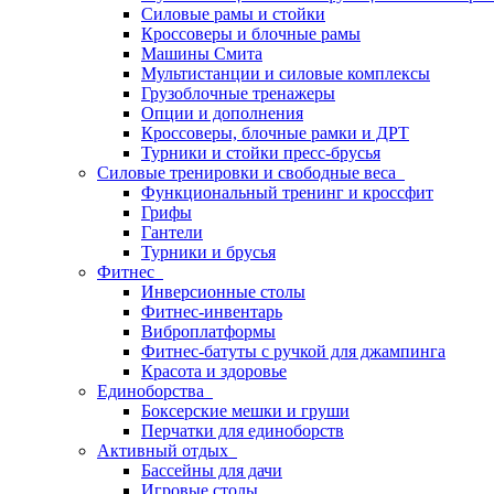
Силовые рамы и стойки
Кроссоверы и блочные рамы
Машины Смита
Мультистанции и силовые комплексы
Грузоблочные тренажеры
Опции и дополнения
Кроссоверы, блочные рамки и ДРТ
Турники и стойки пресс-брусья
Силовые тренировки и свободные веса
Функциональный тренинг и кроссфит
Грифы
Гантели
Турники и брусья
Фитнес
Инверсионные столы
Фитнес-инвентарь
Виброплатформы
Фитнес-батуты с ручкой для джампинга
Красота и здоровье
Единоборства
Боксерские мешки и груши
Перчатки для единоборств
Активный отдых
Бассейны для дачи
Игровые столы