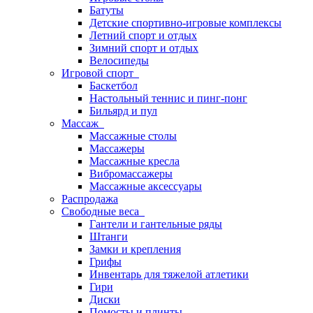
Батуты
Детские спортивно-игровые комплексы
Летний спорт и отдых
Зимний спорт и отдых
Велосипеды
Игровой спорт
Баскетбол
Настольный теннис и пинг-понг
Бильярд и пул
Массаж
Массажные столы
Массажеры
Массажные кресла
Вибромассажеры
Массажные аксессуары
Распродажа
Свободные веса
Гантели и гантельные ряды
Штанги
Замки и крепления
Грифы
Инвентарь для тяжелой атлетики
Гири
Диски
Помосты и плинты