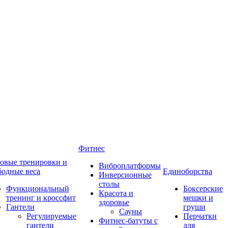
Фитнес
овые тренировки и
Виброплатформы
бодные веса
Единоборства
Инверсионные
столы
Функциональный
Боксерские
Красота и
тренинг и кроссфит
мешки и
здоровье
Гантели
груши
Сауны
Регулируемые
Перчатки
Фитнес-батуты с
гантели
для