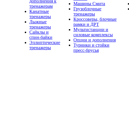
дополнения к
Машины Смита
тренажерам
Грузоблочные
Канатные
тренажеры
тренажеры
Кроссоверы, блочные
Лыжные
рамки и ДРТ
тренажеры
Мультистанции и
Сайклы и
силовые комплексы
спин-байки
Опции и дополнения
Эллиптические
Турники и стойки
тренажеры
пресс-брусья