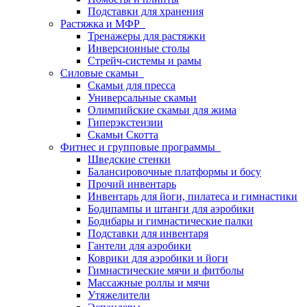
Подставки для хранения
Растяжка и МФР
Тренажеры для растяжки
Инверсионные столы
Стрейч-системы и рамы
Силовые скамьи
Скамьи для пресса
Универсальные скамьи
Олимпийские скамьи для жима
Гиперэкстензии
Скамьи Скотта
Фитнес и групповые программы
Шведские стенки
Балансировочные платформы и босу
Прочий инвентарь
Инвентарь для йоги, пилатеса и гимнастики
Бодипампы и штанги для аэробики
Бодибары и гимнастические палки
Подставки для инвентаря
Гантели для аэробики
Коврики для аэробики и йоги
Гимнастические мячи и фитболы
Массажные роллы и мячи
Утяжелители