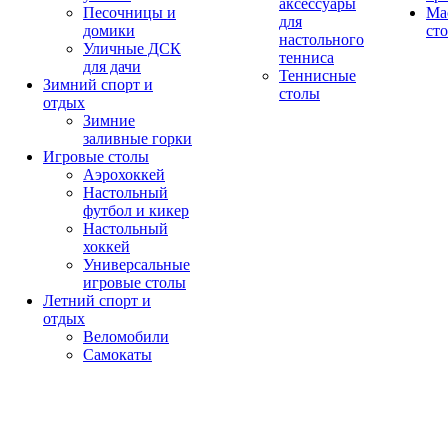
аксессуары
Песочницы и
Ма
для
домики
ст
настольного
Уличные ДСК
тенниса
для дачи
Теннисные
Зимний спорт и
столы
отдых
Зимние
заливные горки
Игровые столы
Аэрохоккей
Настольный
футбол и кикер
Настольный
хоккей
Универсальные
игровые столы
Летний спорт и
отдых
Веломобили
Самокаты