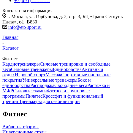
+7 (495) --- - -- - --
Контактная информация
г. Москва, ул. Горбунова, д. 2, стр. 3, БЦ «Гранд Сетнунь
Плаза», оф. В830
info@eto-sport.ru
Главная
-
Каталог
-
Фитнес
Кардиотренажеры
Силовые тренировки и свободные
веса
Силовые тренажеры
Единоборства
Активный
отдых
Игровой спорт
Массаж
Спортивные напольные
покрытия
Универсальные тренажеры
Бокс и
единоборства
Распродажа
Свободные веса
Растяжка и
МФР
Силовые скамьи
Фитнес и групповые
программы
Пилатес
Кроссфит и функциональный
тренинг
Тренажеры для реабилитации
Фитнес
Виброплатформы
Инверсионные столы