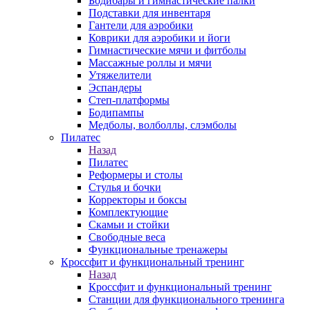
Бодибары и гимнастические палки
Подставки для инвентаря
Гантели для аэробики
Коврики для аэробики и йоги
Гимнастические мячи и фитболы
Массажные роллы и мячи
Утяжелители
Эспандеры
Степ-платформы
Бодипампы
Медболы, волболлы, слэмболы
Пилатес
Назад
Пилатес
Реформеры и столы
Стулья и бочки
Корректоры и боксы
Комплектующие
Скамьи и стойки
Свободные веса
Функциональные тренажеры
Кроссфит и функциональный тренинг
Назад
Кроссфит и функциональный тренинг
Станции для функционального тренинга