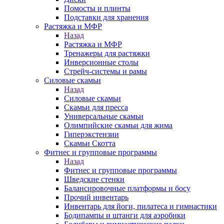
Помосты и плинты
Подставки для хранения
Растяжка и МФР
Назад
Растяжка и МФР
Тренажеры для растяжки
Инверсионные столы
Стрейч-системы и рамы
Силовые скамьи
Назад
Силовые скамьи
Скамьи для пресса
Универсальные скамьи
Олимпийские скамьи для жима
Гиперэкстензии
Скамьи Скотта
Фитнес и групповые программы
Назад
Фитнес и групповые программы
Шведские стенки
Балансировочные платформы и босу
Прочий инвентарь
Инвентарь для йоги, пилатеса и гимнастики
Бодипампы и штанги для аэробики