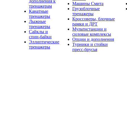
дополнения к
Машины Смита
тренажерам
Грузоблочные
Канатные
тренажеры
тренажеры
Кроссоверы, блочные
Лыжные
рамки и ДРТ
тренажеры
Мультистанции и
Сайклы и
силовые комплексы
спин-байки
Опции и дополнения
Эллиптические
Турники и стойки
тренажеры
пресс-брусья