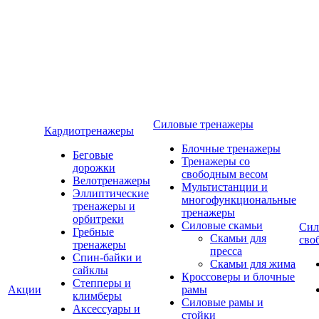
Силовые тренажеры
Кардиотренажеры
Блочные тренажеры
Беговые
Тренажеры со
дорожки
свободным весом
Велотренажеры
Мультистанции и
Эллиптические
многофункциональные
тренажеры и
тренажеры
орбитреки
Силовые скамьи
Сил
Гребные
Скамьи для
сво
тренажеры
пресса
Спин-байки и
Скамьи для жима
сайклы
Кроссоверы и блочные
Степперы и
Акции
рамы
климберы
Силовые рамы и
Аксессуары и
стойки