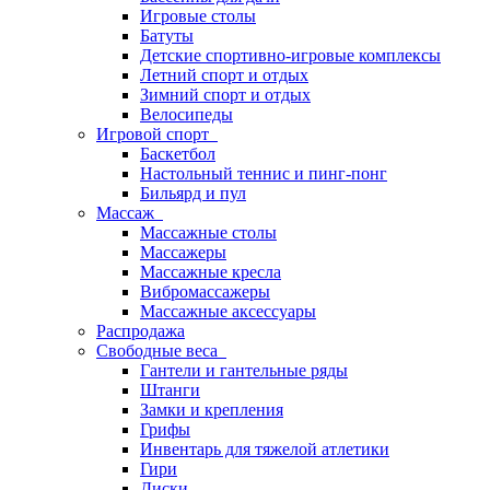
Игровые столы
Батуты
Детские спортивно-игровые комплексы
Летний спорт и отдых
Зимний спорт и отдых
Велосипеды
Игровой спорт
Баскетбол
Настольный теннис и пинг-понг
Бильярд и пул
Массаж
Массажные столы
Массажеры
Массажные кресла
Вибромассажеры
Массажные аксессуары
Распродажа
Свободные веса
Гантели и гантельные ряды
Штанги
Замки и крепления
Грифы
Инвентарь для тяжелой атлетики
Гири
Диски