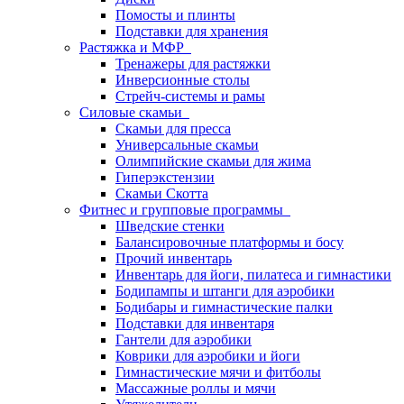
Помосты и плинты
Подставки для хранения
Растяжка и МФР
Тренажеры для растяжки
Инверсионные столы
Стрейч-системы и рамы
Силовые скамьи
Скамьи для пресса
Универсальные скамьи
Олимпийские скамьи для жима
Гиперэкстензии
Скамьи Скотта
Фитнес и групповые программы
Шведские стенки
Балансировочные платформы и босу
Прочий инвентарь
Инвентарь для йоги, пилатеса и гимнастики
Бодипампы и штанги для аэробики
Бодибары и гимнастические палки
Подставки для инвентаря
Гантели для аэробики
Коврики для аэробики и йоги
Гимнастические мячи и фитболы
Массажные роллы и мячи