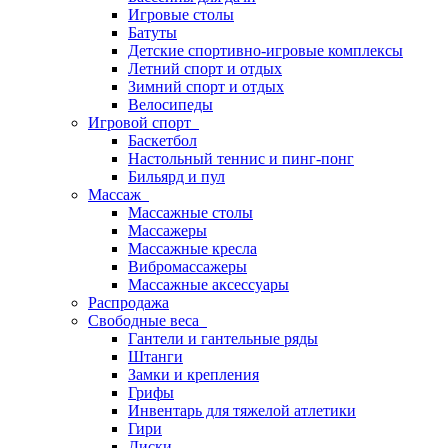
Игровые столы
Батуты
Детские спортивно-игровые комплексы
Летний спорт и отдых
Зимний спорт и отдых
Велосипеды
Игровой спорт
Баскетбол
Настольный теннис и пинг-понг
Бильярд и пул
Массаж
Массажные столы
Массажеры
Массажные кресла
Вибромассажеры
Массажные аксессуары
Распродажа
Свободные веса
Гантели и гантельные ряды
Штанги
Замки и крепления
Грифы
Инвентарь для тяжелой атлетики
Гири
Диски