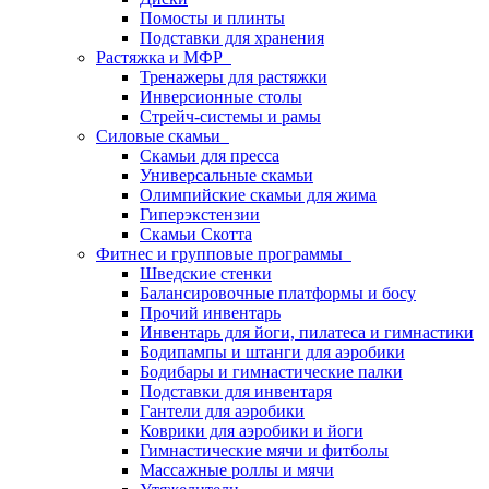
Помосты и плинты
Подставки для хранения
Растяжка и МФР
Тренажеры для растяжки
Инверсионные столы
Стрейч-системы и рамы
Силовые скамьи
Скамьи для пресса
Универсальные скамьи
Олимпийские скамьи для жима
Гиперэкстензии
Скамьи Скотта
Фитнес и групповые программы
Шведские стенки
Балансировочные платформы и босу
Прочий инвентарь
Инвентарь для йоги, пилатеса и гимнастики
Бодипампы и штанги для аэробики
Бодибары и гимнастические палки
Подставки для инвентаря
Гантели для аэробики
Коврики для аэробики и йоги
Гимнастические мячи и фитболы
Массажные роллы и мячи