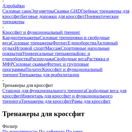
-
Аэробайки
Силовые сани
Эргометры
Скамьи GHD
Гребные тренажеры для
кроссфит
Беговые дорожки для кроссфит
Пневматические
тренажеры
-
Кроссфит и функциональный тренинг
Кардиотренажеры
Силовые тренировки и свободные
веса
Силовые тренажеры
Фитнес
Единоборства
Активный
отдых
Игровой спорт
Массаж
Спортивные напольные
покрытия
Универсальные тренажеры
Бокс и
единоборства
Распродажа
Свободные веса
Растяжка и
МФР
Силовые скамьи
Фитнес и групповые
программы
Пилатес
Кроссфит и функциональный
тренинг
Тренажеры для реабилитации
-
Тренажеры для кроссфит
Станции для функционального тренинга
Свободные веса для
кроссфит
Инвентарь для кроссфит и функционального
тренинга
Тренажеры для кроссфит
Рамы для кроссфит
Тренажеры для кроссфит
Фильтр
По популярности
По алфавиту
По цене