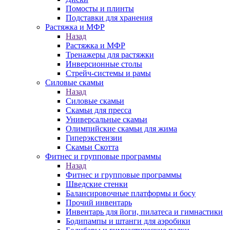
Помосты и плинты
Подставки для хранения
Растяжка и МФР
Назад
Растяжка и МФР
Тренажеры для растяжки
Инверсионные столы
Стрейч-системы и рамы
Силовые скамьи
Назад
Силовые скамьи
Скамьи для пресса
Универсальные скамьи
Олимпийские скамьи для жима
Гиперэкстензии
Скамьи Скотта
Фитнес и групповые программы
Назад
Фитнес и групповые программы
Шведские стенки
Балансировочные платформы и босу
Прочий инвентарь
Инвентарь для йоги, пилатеса и гимнастики
Бодипампы и штанги для аэробики