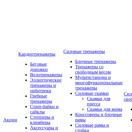
Силовые тренажеры
Кардиотренажеры
Блочные тренажеры
Беговые
Тренажеры со
дорожки
свободным весом
Велотренажеры
Мультистанции и
Эллиптические
многофункциональные
тренажеры и
тренажеры
орбитреки
Силовые скамьи
Сил
Гребные
Скамьи для
сво
тренажеры
пресса
Спин-байки и
Скамьи для жима
сайклы
Кроссоверы и блочные
Степперы и
Акции
рамы
климберы
Силовые рамы и
Аксессуары и
стойки