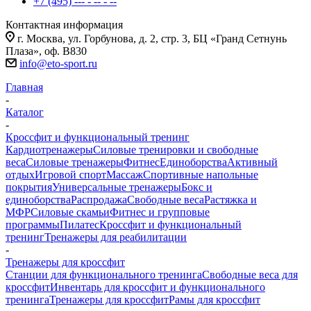
+7 (495) --- - -- - --
Контактная информация
г. Москва, ул. Горбунова, д. 2, стр. 3, БЦ «Гранд Сетнунь
Плаза», оф. В830
info@eto-sport.ru
Главная
-
Каталог
-
Кроссфит и функциональный тренинг
Кардиотренажеры
Силовые тренировки и свободные
веса
Силовые тренажеры
Фитнес
Единоборства
Активный
отдых
Игровой спорт
Массаж
Спортивные напольные
покрытия
Универсальные тренажеры
Бокс и
единоборства
Распродажа
Свободные веса
Растяжка и
МФР
Силовые скамьи
Фитнес и групповые
программы
Пилатес
Кроссфит и функциональный
тренинг
Тренажеры для реабилитации
-
Тренажеры для кроссфит
Станции для функционального тренинга
Свободные веса для
кроссфит
Инвентарь для кроссфит и функционального
тренинга
Тренажеры для кроссфит
Рамы для кроссфит