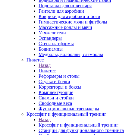
Бодибары и гимнастические палки
Подставки для инвентаря
Гантели для аэробики
Коврики для аэробики и йоги
Гимнастические мячи и фитболы
Массажные роллы и мячи
Утяжелители
Эспандеры
Степ-платформы
Бодипампы
Медболы, волболлы, слэмболы
Пилатес
Назад
Пилатес
Реформеры и столы
Стулья и бочки
Корректоры и боксы
Комплектующие
Скамьи и стойки
Свободные веса
Функциональные тренажеры
Кроссфит и функциональный тренинг
Назад
Кроссфит и функциональный тренинг
Станции для функционального тренинга