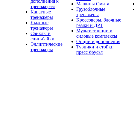
дополнения к
Машины Смита
тренажерам
Грузоблочные
Канатные
тренажеры
тренажеры
Кроссоверы, блочные
Лыжные
рамки и ДРТ
тренажеры
Мультистанции и
Сайклы и
силовые комплексы
спин-байки
Опции и дополнения
Эллиптические
Турники и стойки
тренажеры
пресс-брусья