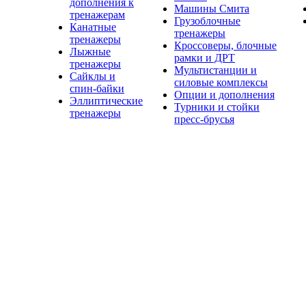
дополнения к
Машины Смита
тренажерам
Грузоблочные
Канатные
тренажеры
тренажеры
Кроссоверы, блочные
Лыжные
рамки и ДРТ
тренажеры
Мультистанции и
Сайклы и
силовые комплексы
спин-байки
Опции и дополнения
Эллиптические
Турники и стойки
тренажеры
пресс-брусья