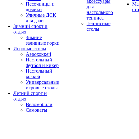
аксессуары
Песочницы и
Ма
для
домики
ст
настольного
Уличные ДСК
тенниса
для дачи
Теннисные
Зимний спорт и
столы
отдых
Зимние
заливные горки
Игровые столы
Аэрохоккей
Настольный
футбол и кикер
Настольный
хоккей
Универсальные
игровые столы
Летний спорт и
отдых
Веломобили
Самокаты