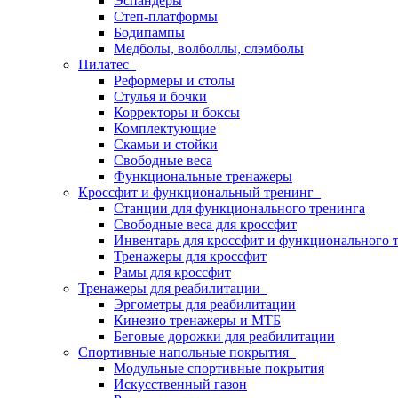
Эспандеры
Степ-платформы
Бодипампы
Медболы, волболлы, слэмболы
Пилатес
Реформеры и столы
Стулья и бочки
Корректоры и боксы
Комплектующие
Скамьи и стойки
Свободные веса
Функциональные тренажеры
Кроссфит и функциональный тренинг
Станции для функционального тренинга
Свободные веса для кроссфит
Инвентарь для кроссфит и функционального 
Тренажеры для кроссфит
Рамы для кроссфит
Тренажеры для реабилитации
Эргометры для реабилитации
Кинезио тренажеры и МТБ
Беговые дорожки для реабилитации
Спортивные напольные покрытия
Модульные спортивные покрытия
Искусственный газон