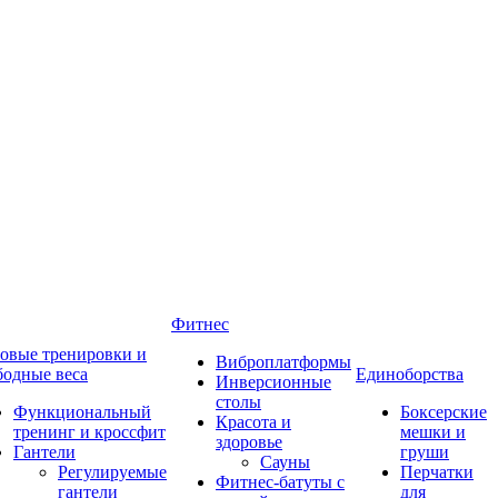
Фитнес
овые тренировки и
Виброплатформы
бодные веса
Единоборства
Инверсионные
столы
Функциональный
Боксерские
Красота и
тренинг и кроссфит
мешки и
здоровье
Гантели
груши
Сауны
Регулируемые
Перчатки
Фитнес-батуты с
гантели
для