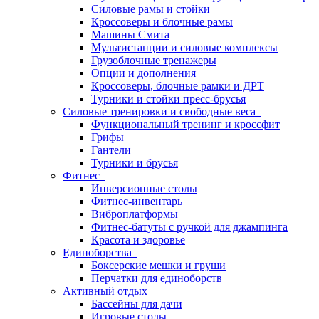
Силовые рамы и стойки
Кроссоверы и блочные рамы
Машины Смита
Мультистанции и силовые комплексы
Грузоблочные тренажеры
Опции и дополнения
Кроссоверы, блочные рамки и ДРТ
Турники и стойки пресс-брусья
Силовые тренировки и свободные веса
Функциональный тренинг и кроссфит
Грифы
Гантели
Турники и брусья
Фитнес
Инверсионные столы
Фитнес-инвентарь
Виброплатформы
Фитнес-батуты с ручкой для джампинга
Красота и здоровье
Единоборства
Боксерские мешки и груши
Перчатки для единоборств
Активный отдых
Бассейны для дачи
Игровые столы