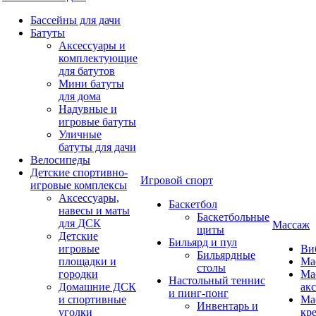
Бассейны для дачи
Батуты
Аксессуары и
комплектующие
для батутов
Мини батуты
для дома
Надувные и
игровые батуты
Уличные
батуты для дачи
Велосипеды
Детские спортивно-
Игровой спорт
игровые комплексы
Аксессуары,
Баскетбол
навесы и маты
Баскетбольные
для ДСК
Массаж
щиты
Детские
Бильярд и пул
игровые
Ви
Бильярдные
площадки и
Ма
столы
городки
Ма
Настольный теннис
Домашние ДСК
ак
и пинг-понг
и спортивные
Ма
Инвентарь и
уголки
кр