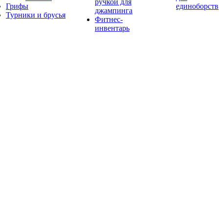
ручкой для
Грифы
единоборств
джампинга
Турники и брусья
Фитнес-
инвентарь