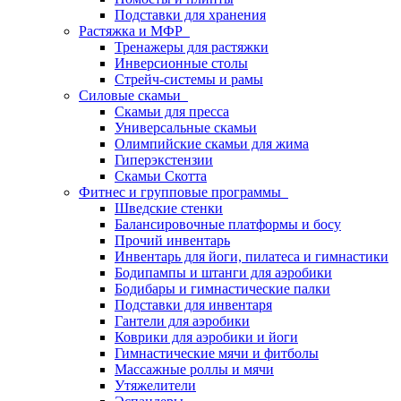
Подставки для хранения
Растяжка и МФР
Тренажеры для растяжки
Инверсионные столы
Стрейч-системы и рамы
Силовые скамьи
Скамьи для пресса
Универсальные скамьи
Олимпийские скамьи для жима
Гиперэкстензии
Скамьи Скотта
Фитнес и групповые программы
Шведские стенки
Балансировочные платформы и босу
Прочий инвентарь
Инвентарь для йоги, пилатеса и гимнастики
Бодипампы и штанги для аэробики
Бодибары и гимнастические палки
Подставки для инвентаря
Гантели для аэробики
Коврики для аэробики и йоги
Гимнастические мячи и фитболы
Массажные роллы и мячи
Утяжелители