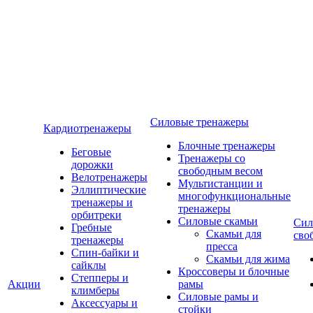
Силовые тренажеры
Кардиотренажеры
Блочные тренажеры
Беговые
Тренажеры со
дорожки
свободным весом
Велотренажеры
Мультистанции и
Эллиптические
многофункциональные
тренажеры и
тренажеры
орбитреки
Силовые скамьи
Сил
Гребные
Скамьи для
сво
тренажеры
пресса
Спин-байки и
Скамьи для жима
сайклы
Кроссоверы и блочные
Степперы и
Акции
рамы
климберы
Силовые рамы и
Аксессуары и
стойки