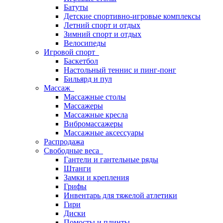
Батуты
Детские спортивно-игровые комплексы
Летний спорт и отдых
Зимний спорт и отдых
Велосипеды
Игровой спорт
Баскетбол
Настольный теннис и пинг-понг
Бильярд и пул
Массаж
Массажные столы
Массажеры
Массажные кресла
Вибромассажеры
Массажные аксессуары
Распродажа
Свободные веса
Гантели и гантельные ряды
Штанги
Замки и крепления
Грифы
Инвентарь для тяжелой атлетики
Гири
Диски
Помосты и плинты