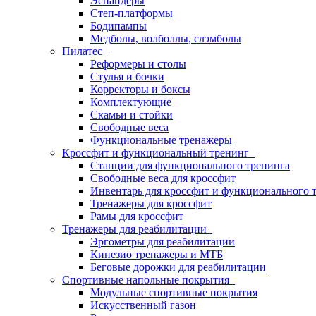
Эспандеры
Степ-платформы
Бодипампы
Медболы, волболлы, слэмболы
Пилатес
Реформеры и столы
Стулья и бочки
Корректоры и боксы
Комплектующие
Скамьи и стойки
Свободные веса
Функциональные тренажеры
Кроссфит и функциональный тренинг
Станции для функционального тренинга
Свободные веса для кроссфит
Инвентарь для кроссфит и функционального 
Тренажеры для кроссфит
Рамы для кроссфит
Тренажеры для реабилитации
Эргометры для реабилитации
Кинезио тренажеры и МТБ
Беговые дорожки для реабилитации
Спортивные напольные покрытия
Модульные спортивные покрытия
Искусственный газон