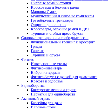
Силовые рамы и стойки
Кроссоверы и блочные рамы
Машины Смита
Мультистанции и силовые комплексы
Грузоблочные тренажеры
Опции и дополнения
Кроссоверы, блочные рамки и ДРТ
Турники и стойки пресс-брусья
Силовые тренировки и свободные веса
Функциональный тренинг и кроссфит
Грифы
Гантели
Турники и брусья
Фитнес
Инверсионные столы
Фитнес-инвентарь
Виброплатформы
Фитнес-батуты с ручкой для джампинга
Красота и здоровье
Единоборства
Боксерские мешки и груши
Перчатки для единоборств
Активный отдых
Бассейны для дачи
Игровые столы