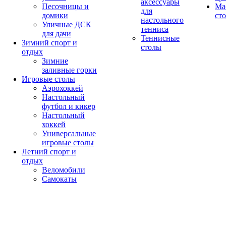
аксессуары
Песочницы и
Ма
для
домики
ст
настольного
Уличные ДСК
тенниса
для дачи
Теннисные
Зимний спорт и
столы
отдых
Зимние
заливные горки
Игровые столы
Аэрохоккей
Настольный
футбол и кикер
Настольный
хоккей
Универсальные
игровые столы
Летний спорт и
отдых
Веломобили
Самокаты