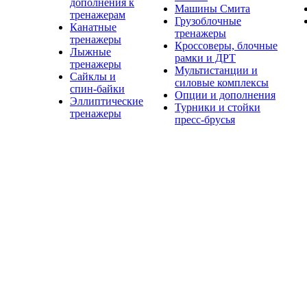
дополнения к
Машины Смита
тренажерам
Грузоблочные
Канатные
тренажеры
тренажеры
Кроссоверы, блочные
Лыжные
рамки и ДРТ
тренажеры
Мультистанции и
Сайклы и
силовые комплексы
спин-байки
Опции и дополнения
Эллиптические
Турники и стойки
тренажеры
пресс-брусья