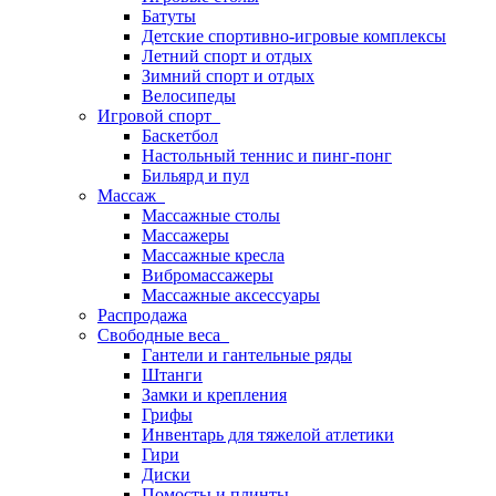
Батуты
Детские спортивно-игровые комплексы
Летний спорт и отдых
Зимний спорт и отдых
Велосипеды
Игровой спорт
Баскетбол
Настольный теннис и пинг-понг
Бильярд и пул
Массаж
Массажные столы
Массажеры
Массажные кресла
Вибромассажеры
Массажные аксессуары
Распродажа
Свободные веса
Гантели и гантельные ряды
Штанги
Замки и крепления
Грифы
Инвентарь для тяжелой атлетики
Гири
Диски
Помосты и плинты