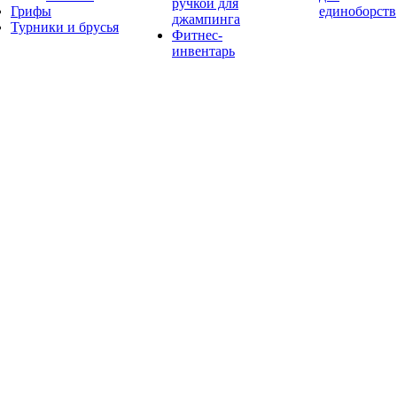
ручкой для
Грифы
единоборств
джампинга
Турники и брусья
Фитнес-
инвентарь