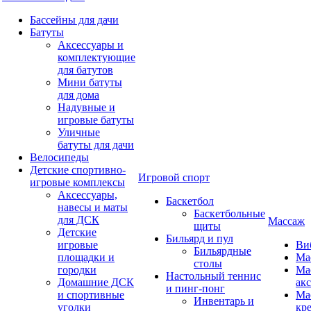
Бассейны для дачи
Батуты
Аксессуары и
комплектующие
для батутов
Мини батуты
для дома
Надувные и
игровые батуты
Уличные
батуты для дачи
Велосипеды
Детские спортивно-
Игровой спорт
игровые комплексы
Аксессуары,
Баскетбол
навесы и маты
Баскетбольные
для ДСК
Массаж
щиты
Детские
Бильярд и пул
игровые
Ви
Бильярдные
площадки и
Ма
столы
городки
Ма
Настольный теннис
Домашние ДСК
ак
и пинг-понг
и спортивные
Ма
Инвентарь и
уголки
кр