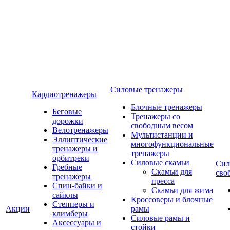
Силовые тренажеры
Кардиотренажеры
Блочные тренажеры
Беговые
Тренажеры со
дорожки
свободным весом
Велотренажеры
Мультистанции и
Эллиптические
многофункциональные
тренажеры и
тренажеры
орбитреки
Силовые скамьи
Сил
Гребные
Скамьи для
сво
тренажеры
пресса
Спин-байки и
Скамьи для жима
сайклы
Кроссоверы и блочные
Степперы и
Акции
рамы
климберы
Силовые рамы и
Аксессуары и
стойки