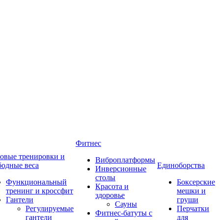
Фитнес
овые тренировки и
Виброплатформы
бодные веса
Единоборства
Инверсионные
столы
Функциональный
Боксерские
Красота и
тренинг и кроссфит
мешки и
здоровье
Гантели
груши
Сауны
Регулируемые
Перчатки
Фитнес-батуты с
гантели
для