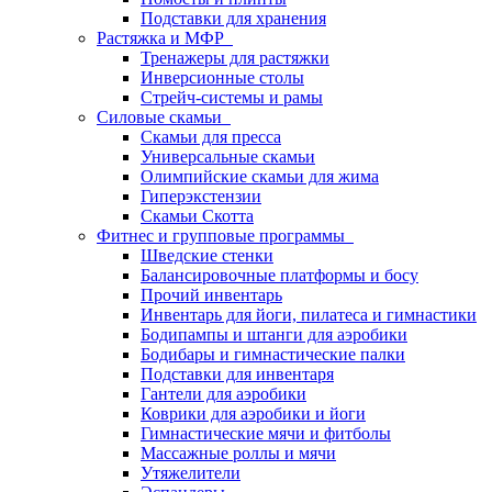
Подставки для хранения
Растяжка и МФР
Тренажеры для растяжки
Инверсионные столы
Стрейч-системы и рамы
Силовые скамьи
Скамьи для пресса
Универсальные скамьи
Олимпийские скамьи для жима
Гиперэкстензии
Скамьи Скотта
Фитнес и групповые программы
Шведские стенки
Балансировочные платформы и босу
Прочий инвентарь
Инвентарь для йоги, пилатеса и гимнастики
Бодипампы и штанги для аэробики
Бодибары и гимнастические палки
Подставки для инвентаря
Гантели для аэробики
Коврики для аэробики и йоги
Гимнастические мячи и фитболы
Массажные роллы и мячи
Утяжелители