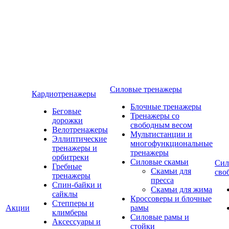
Силовые тренажеры
Кардиотренажеры
Блочные тренажеры
Беговые
Тренажеры со
дорожки
свободным весом
Велотренажеры
Мультистанции и
Эллиптические
многофункциональные
тренажеры и
тренажеры
орбитреки
Силовые скамьи
Сил
Гребные
Скамьи для
сво
тренажеры
пресса
Спин-байки и
Скамьи для жима
сайклы
Кроссоверы и блочные
Степперы и
Акции
рамы
климберы
Силовые рамы и
Аксессуары и
стойки