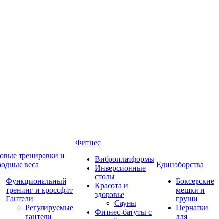
Фитнес
овые тренировки и
Виброплатформы
бодные веса
Единоборства
Инверсионные
столы
Функциональный
Боксерские
Красота и
тренинг и кроссфит
мешки и
здоровье
Гантели
груши
Сауны
Регулируемые
Перчатки
Фитнес-батуты с
гантели
для