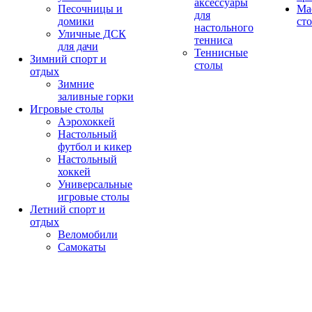
аксессуары
Песочницы и
Ма
для
домики
ст
настольного
Уличные ДСК
тенниса
для дачи
Теннисные
Зимний спорт и
столы
отдых
Зимние
заливные горки
Игровые столы
Аэрохоккей
Настольный
футбол и кикер
Настольный
хоккей
Универсальные
игровые столы
Летний спорт и
отдых
Веломобили
Самокаты