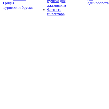
ручкой для
Грифы
единоборств
джампинга
Турники и брусья
Фитнес-
инвентарь