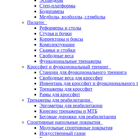
Эспандеры
Степ-платформы
Бодипампы
Медболы, волболлы, слэмболы
Пилатес
Реформеры и столы
Стулья и бочки
Корректоры и боксы
Комплектующие
Скамьи и стойки
Свободные веса
Функциональные тренажеры
Кроссфит и функциональный тренинг
Станции для функционального тренинга
Свободные веса для кроссфит
Инвентарь для кроссфит и функционального 
Тренажеры для кроссфит
Рамы для кроссфит
Тренажеры для реабилитации
Эргометры для реабилитации
Кинезио тренажеры и МТБ
Беговые дорожки для реабилитации
Спортивные напольные покрытия
Модульные спортивные покрытия
Искусственный газон