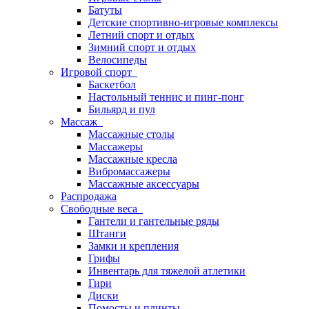
Батуты
Детские спортивно-игровые комплексы
Летний спорт и отдых
Зимний спорт и отдых
Велосипеды
Игровой спорт
Баскетбол
Настольный теннис и пинг-понг
Бильярд и пул
Массаж
Массажные столы
Массажеры
Массажные кресла
Вибромассажеры
Массажные аксессуары
Распродажа
Свободные веса
Гантели и гантельные ряды
Штанги
Замки и крепления
Грифы
Инвентарь для тяжелой атлетики
Гири
Диски
Помосты и плинты