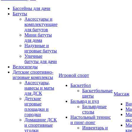
Бассейны для дачи
Батуты
Аксессуары и
комплектующие
для батутов
Мини батуты
для дома
Надувные и
игровые батуты
Уличные
батуты для дачи
Велосипеды
Детские спортивно-
Игровой спорт
игровые комплексы
Аксессуары,
Баскетбол
навесы и маты
Баскетбольные
для ДСК
Массаж
щиты
Детские
Бильярд и пул
игровые
Ви
Бильярдные
площадки и
Ма
столы
городки
Ма
Настольный теннис
Домашние ДСК
ак
и пинг-понг
и спортивные
Ма
Инвентарь и
уголки
кр