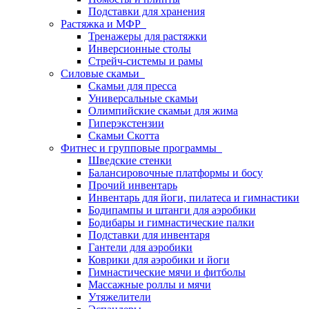
Подставки для хранения
Растяжка и МФР
Тренажеры для растяжки
Инверсионные столы
Стрейч-системы и рамы
Силовые скамьи
Скамьи для пресса
Универсальные скамьи
Олимпийские скамьи для жима
Гиперэкстензии
Скамьи Скотта
Фитнес и групповые программы
Шведские стенки
Балансировочные платформы и босу
Прочий инвентарь
Инвентарь для йоги, пилатеса и гимнастики
Бодипампы и штанги для аэробики
Бодибары и гимнастические палки
Подставки для инвентаря
Гантели для аэробики
Коврики для аэробики и йоги
Гимнастические мячи и фитболы
Массажные роллы и мячи
Утяжелители