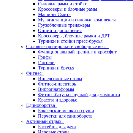
Силовые рамы и стойки
Кроссоверы и блочные рамы
Машины Смита
Мультистанции и силовые комплексы
Грузоблочные тренажеры
Опции и дополнения
Кроссоверы, блочные рамки и ДРТ
Турники и стойки пресс-брусья
Силовые тренировки и свободные веса
Функциональный тренинг и кроссфит
Грифы
Гантели
Турники и брусья
Фитнес
Инверсионные столы
Фитнес-инвентарь
Виброплатформы
Фитнес-батуты с ручкой для джампинга
Красота и здоровье
Единоборства
Боксерские мешки и груши
Перчатки для единоборств
Активный отдых
Бассейны для дачи
Игровые столы