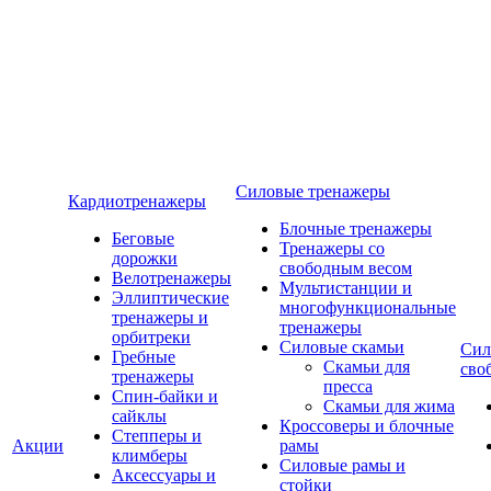
Силовые тренажеры
Кардиотренажеры
Блочные тренажеры
Беговые
Тренажеры со
дорожки
свободным весом
Велотренажеры
Мультистанции и
Эллиптические
многофункциональные
тренажеры и
тренажеры
орбитреки
Силовые скамьи
Сил
Гребные
Скамьи для
сво
тренажеры
пресса
Спин-байки и
Скамьи для жима
сайклы
Кроссоверы и блочные
Степперы и
Акции
рамы
климберы
Силовые рамы и
Аксессуары и
стойки