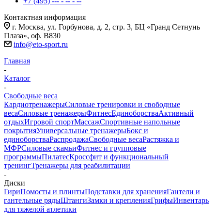
+7 (495) --- - -- - --
Контактная информация
г. Москва, ул. Горбунова, д. 2, стр. 3, БЦ «Гранд Сетнунь
Плаза», оф. В830
info@eto-sport.ru
Главная
-
Каталог
-
Свободные веса
Кардиотренажеры
Силовые тренировки и свободные
веса
Силовые тренажеры
Фитнес
Единоборства
Активный
отдых
Игровой спорт
Массаж
Спортивные напольные
покрытия
Универсальные тренажеры
Бокс и
единоборства
Распродажа
Свободные веса
Растяжка и
МФР
Силовые скамьи
Фитнес и групповые
программы
Пилатес
Кроссфит и функциональный
тренинг
Тренажеры для реабилитации
-
Диски
Гири
Помосты и плинты
Подставки для хранения
Гантели и
гантельные ряды
Штанги
Замки и крепления
Грифы
Инвентарь
для тяжелой атлетики