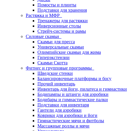
Помосты и плинты
Подставки для хранения
Растяжка и МФР
Тренажеры для растяжки
Инверсионные столы
Стрейч-системы и рамы
Силовые скамьи
Скамьи для пресса
Универсальные скамьи
Олимпийские скамьи для жима
Гиперэкстензии
Скамьи Скотта
Фитнес и групповые программы
Шведские стенки
Балансировочные платформы и босу
Прочий инвентарь
Инвентарь для йоги, пилатеса и гимнастики
Бодипампы и штанги для аэробики
Бодибары и гимнастические палки
Подставки для инвентаря
Гантели для аэробики
Коврики для аэробики и йоги
Гимнастические мячи и фитболы
Массажные роллы и мячи