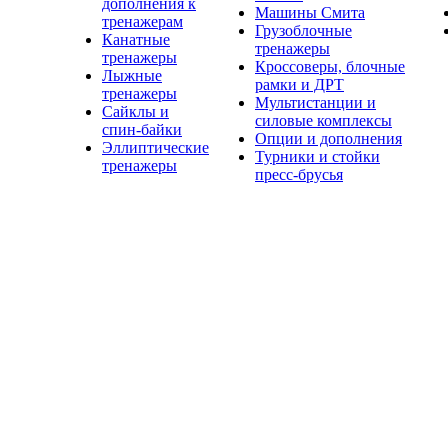
дополнения к
Машины Смита
тренажерам
Грузоблочные
Канатные
тренажеры
тренажеры
Кроссоверы, блочные
Лыжные
рамки и ДРТ
тренажеры
Мультистанции и
Сайклы и
силовые комплексы
спин-байки
Опции и дополнения
Эллиптические
Турники и стойки
тренажеры
пресс-брусья