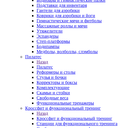
Бодибары и гимнастические палки
Подставки для инвентаря
Гантели для аэробики
Коврики для аэробики и йоги
Гимнастические мячи и фитболы
Массажные роллы и мячи
Утяжелители
Эспандеры
Степ-платформы
Бодипампы
Медболы, волболлы, слэмболы
Пилатес
Назад
Пилатес
Реформеры и столы
Стулья и бочки
Корректоры и боксы
Комплектующие
Скамьи и стойки
Свободные веса
Функциональные тренажеры
Кроссфит и функциональный тренинг
Назад
Кроссфит и функциональный тренинг
Станции для функционального тренинга