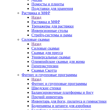
Помосты и плинты
Подставки для хранения
Растяжка и МФР
Назад
Растяжка и МФР
Тренажеры для растяжки
Инверсионные столы
Стрейч-системы и рамы
Силовые скамьи
Назад
Силовые скамьи
Скамьи для пресса
Универсальные скамьи
Олимпийские скамьи для жима
Гиперэкстензии
Скамьи Скотта
Фитнес и групповые программы
Назад
Фитнес и групповые программы
Шведские стенки
Балансировочные платформы и босу
Прочий инвентарь
Инвентарь для йоги, пилатеса и гимнастики
Бодипампы и штанги для аэробики