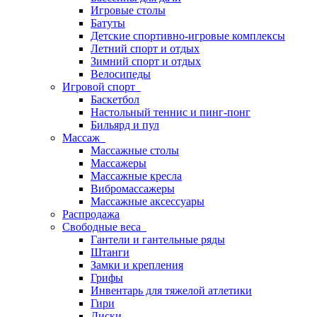
Игровые столы
Батуты
Детские спортивно-игровые комплексы
Летний спорт и отдых
Зимний спорт и отдых
Велосипеды
Игровой спорт
Баскетбол
Настольный теннис и пинг-понг
Бильярд и пул
Массаж
Массажные столы
Массажеры
Массажные кресла
Вибромассажеры
Массажные аксессуары
Распродажа
Свободные веса
Гантели и гантельные ряды
Штанги
Замки и крепления
Грифы
Инвентарь для тяжелой атлетики
Гири
Диски