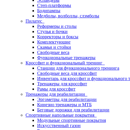
Эспандеры
Степ-платформы
Бодипампы
Медболы, волболлы, слэмболы
Пилатес
Реформеры и столы
Стулья и бочки
Корректоры и боксы
Комплектующие
Скамьи и стойки
Свободные веса
Функциональные тренажеры
Кроссфит и функциональный тренинг
Станции для функционального тренинга
Свободные веса для кроссфит
Инвентарь для кроссфит и функционального 
Тренажеры для кроссфит
Рамы для кроссфит
Тренажеры для реабилитации
Эргометры для реабилитации
Кинезио тренажеры и МТБ
Беговые дорожки для реабилитации
Спортивные напольные покрытия
Модульные спортивные покрытия
Искусственный газон