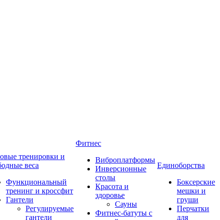
Фитнес
овые тренировки и
Виброплатформы
бодные веса
Единоборства
Инверсионные
столы
Функциональный
Боксерские
Красота и
тренинг и кроссфит
мешки и
здоровье
Гантели
груши
Сауны
Регулируемые
Перчатки
Фитнес-батуты с
гантели
для