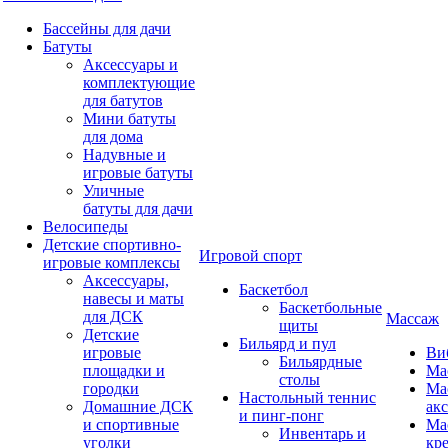
Бассейны для дачи
Батуты
Аксессуары и
комплектующие
для батутов
Мини батуты
для дома
Надувные и
игровые батуты
Уличные
батуты для дачи
Велосипеды
Детские спортивно-
Игровой спорт
игровые комплексы
Аксессуары,
Баскетбол
навесы и маты
Баскетбольные
для ДСК
Массаж
щиты
Детские
Бильярд и пул
игровые
Ви
Бильярдные
площадки и
Ма
столы
городки
Ма
Настольный теннис
Домашние ДСК
ак
и пинг-понг
и спортивные
Ма
Инвентарь и
уголки
кр