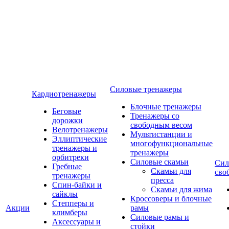
Силовые тренажеры
Кардиотренажеры
Блочные тренажеры
Беговые
Тренажеры со
дорожки
свободным весом
Велотренажеры
Мультистанции и
Эллиптические
многофункциональные
тренажеры и
тренажеры
орбитреки
Силовые скамьи
Сил
Гребные
Скамьи для
сво
тренажеры
пресса
Спин-байки и
Скамьи для жима
сайклы
Кроссоверы и блочные
Степперы и
Акции
рамы
климберы
Силовые рамы и
Аксессуары и
стойки