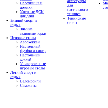
аксессуары
Песочницы и
Ма
для
домики
ст
настольного
Уличные ДСК
тенниса
для дачи
Теннисные
Зимний спорт и
столы
отдых
Зимние
заливные горки
Игровые столы
Аэрохоккей
Настольный
футбол и кикер
Настольный
хоккей
Универсальные
игровые столы
Летний спорт и
отдых
Веломобили
Самокаты