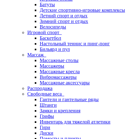
Батуты
Детские спортивно-игровые комплексы
Летний спорт и отдых
Зимний спорт и отдых
Велосипеды
Игровой спорт
Баскетбол
Настольный теннис и пинг-понг
Бильярд и пул
Массаж
Массажные столы
Массажеры
Массажные кресла
Вибромассажеры
Массажные аксессуары
Распродажа
Свободные веса
Гантели и гантельные ряды
Штанги
Замки и крепления
Грифы
Инвентарь для тяжелой атлетики
Гири
Диски
Помосты и плинты