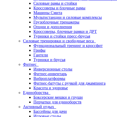
Силовые рамы и стойки
Кроссоверы и блочные рамы
Машины Смита
Мультистанции и силовые комплексы
Грузоблочные тренажеры
Опции и дополнения
Кроссоверы, блочные рамки и ДРТ
Турники и стойки пресс-брусья
Силовые тренировки и свободные веса
Функциональный тренинг и кроссфит
Грифы
Гантели
Турники и брусья
Фитнес
Инверсионные столы
Фитнес-инвентарь
Виброплатформы
Фитнес-батуты с ручкой для джампинга
Красота и здоровье
Единоборства
Боксерские мешки и груши
Перчатки для единоборств
Активный отдых
Бассейны для дачи
Игровые столы