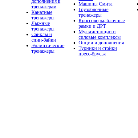
дополнения к
Машины Смита
тренажерам
Грузоблочные
Канатные
тренажеры
тренажеры
Кроссоверы, блочные
Лыжные
рамки и ДРТ
тренажеры
Мультистанции и
Сайклы и
силовые комплексы
спин-байки
Опции и дополнения
Эллиптические
Турники и стойки
тренажеры
пресс-брусья