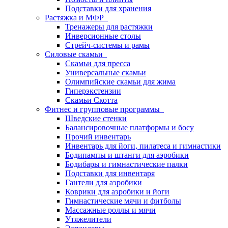
Подставки для хранения
Растяжка и МФР
Тренажеры для растяжки
Инверсионные столы
Стрейч-системы и рамы
Силовые скамьи
Скамьи для пресса
Универсальные скамьи
Олимпийские скамьи для жима
Гиперэкстензии
Скамьи Скотта
Фитнес и групповые программы
Шведские стенки
Балансировочные платформы и босу
Прочий инвентарь
Инвентарь для йоги, пилатеса и гимнастики
Бодипампы и штанги для аэробики
Бодибары и гимнастические палки
Подставки для инвентаря
Гантели для аэробики
Коврики для аэробики и йоги
Гимнастические мячи и фитболы
Массажные роллы и мячи
Утяжелители