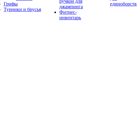
ручкой для
Грифы
единоборств
джампинга
Турники и брусья
Фитнес-
инвентарь