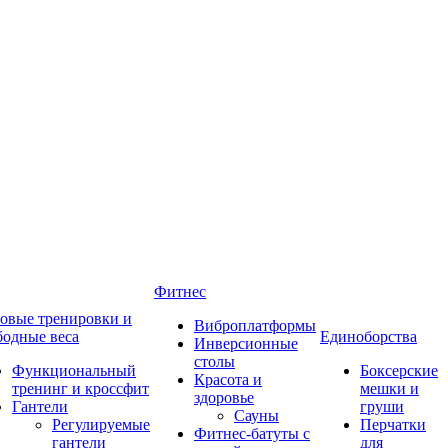
Фитнес
овые тренировки и
Виброплатформы
бодные веса
Единоборства
Инверсионные
столы
Функциональный
Боксерские
Красота и
тренинг и кроссфит
мешки и
здоровье
Гантели
груши
Сауны
Регулируемые
Перчатки
Фитнес-батуты с
гантели
для