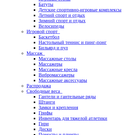
Батуты
Детские спортивно-игровые комплексы
Летний спорт и отдых
Зимний спорт и отдых
Велосипеды
Игровой спорт
Баскетбол
Настольный теннис и пинг-понг
Бильярд и пул
Массаж
Массажные столы
Массажеры
Массажные кресла
Вибромассажеры
Массажные аксессуары
Распродажа
Свободные веса
Гантели и гантельные ряды
Штанги
Замки и крепления
Грифы
Инвентарь для тяжелой атлетики
Гири
Диски
Помосты и плинты