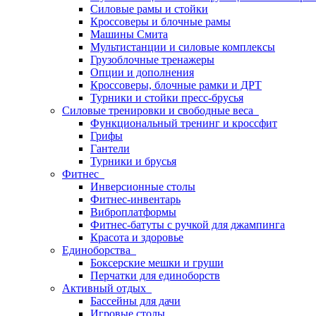
Силовые рамы и стойки
Кроссоверы и блочные рамы
Машины Смита
Мультистанции и силовые комплексы
Грузоблочные тренажеры
Опции и дополнения
Кроссоверы, блочные рамки и ДРТ
Турники и стойки пресс-брусья
Силовые тренировки и свободные веса
Функциональный тренинг и кроссфит
Грифы
Гантели
Турники и брусья
Фитнес
Инверсионные столы
Фитнес-инвентарь
Виброплатформы
Фитнес-батуты с ручкой для джампинга
Красота и здоровье
Единоборства
Боксерские мешки и груши
Перчатки для единоборств
Активный отдых
Бассейны для дачи
Игровые столы