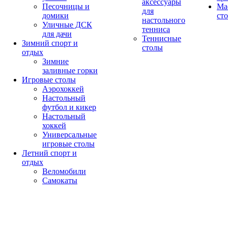
аксессуары
Песочницы и
Ма
для
домики
ст
настольного
Уличные ДСК
тенниса
для дачи
Теннисные
Зимний спорт и
столы
отдых
Зимние
заливные горки
Игровые столы
Аэрохоккей
Настольный
футбол и кикер
Настольный
хоккей
Универсальные
игровые столы
Летний спорт и
отдых
Веломобили
Самокаты