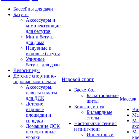
Бассейны для дачи
Батуты
Аксессуары и
комплектующие
для батутов
Мини батуты
для дома
Надувные и
игровые батуты
Уличные
батуты для дачи
Велосипеды
Детские спортивно-
Игровой спорт
игровые комплексы
Аксессуары,
Баскетбол
навесы и маты
Баскетбольные
для ДСК
Массаж
щиты
Детские
Бильярд и пул
игровые
Ви
Бильярдные
площадки и
Ма
столы
городки
Ма
Настольный теннис
Домашние ДСК
ак
и пинг-понг
и спортивные
Ма
Инвентарь и
уголки
кр