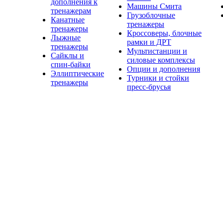
дополнения к
Машины Смита
тренажерам
Грузоблочные
Канатные
тренажеры
тренажеры
Кроссоверы, блочные
Лыжные
рамки и ДРТ
тренажеры
Мультистанции и
Сайклы и
силовые комплексы
спин-байки
Опции и дополнения
Эллиптические
Турники и стойки
тренажеры
пресс-брусья