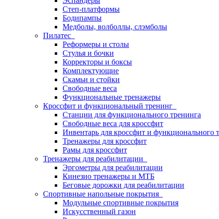
Эспандеры
Степ-платформы
Бодипампы
Медболы, волболлы, слэмболы
Пилатес
Реформеры и столы
Стулья и бочки
Корректоры и боксы
Комплектующие
Скамьи и стойки
Свободные веса
Функциональные тренажеры
Кроссфит и функциональный тренинг
Станции для функционального тренинга
Свободные веса для кроссфит
Инвентарь для кроссфит и функционального 
Тренажеры для кроссфит
Рамы для кроссфит
Тренажеры для реабилитации
Эргометры для реабилитации
Кинезио тренажеры и МТБ
Беговые дорожки для реабилитации
Спортивные напольные покрытия
Модульные спортивные покрытия
Искусственный газон