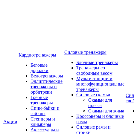
Силовые тренажеры
Кардиотренажеры
Блочные тренажеры
Беговые
Тренажеры со
дорожки
свободным весом
Велотренажеры
Мультистанции и
Эллиптические
многофункциональные
тренажеры и
тренажеры
орбитреки
Силовые скамьи
Сил
Гребные
Скамьи для
сво
тренажеры
пресса
Спин-байки и
Скамьи для жима
сайклы
Кроссоверы и блочные
Степперы и
Акции
рамы
климберы
Силовые рамы и
Аксессуары и
стойки