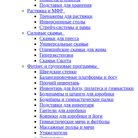
Подставки для хранения
Растяжка и МФР
Тренажеры для растяжки
Инверсионные столы
Стрейч-системы и рамы
Силовые скамьи
Скамьи для пресса
Универсальные скамьи
Олимпийские скамьи для жима
Гиперэкстензии
Скамьи Скотта
Фитнес и групповые программы
Шведские стенки
Балансировочные платформы и босу
Прочий инвентарь
Инвентарь для йоги, пилатеса и гимнастики
Бодипампы и штанги для аэробики
Бодибары и гимнастические палки
Подставки для инвентаря
Гантели для аэробики
Коврики для аэробики и йоги
Гимнастические мячи и фитболы
Массажные роллы и мячи
Утяжелители