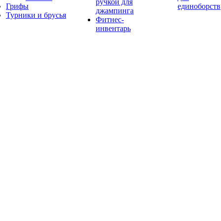
ручкой для
Грифы
единоборств
джампинга
Турники и брусья
Фитнес-
инвентарь