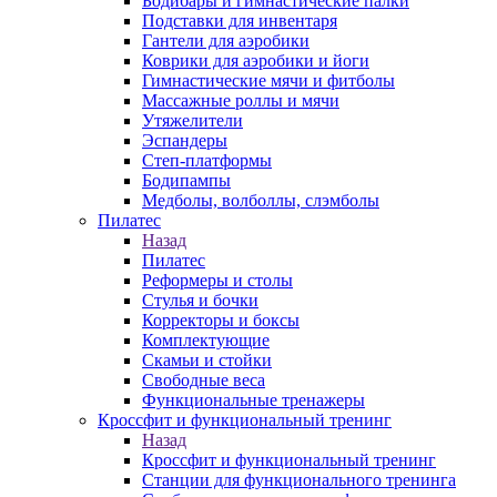
Бодибары и гимнастические палки
Подставки для инвентаря
Гантели для аэробики
Коврики для аэробики и йоги
Гимнастические мячи и фитболы
Массажные роллы и мячи
Утяжелители
Эспандеры
Степ-платформы
Бодипампы
Медболы, волболлы, слэмболы
Пилатес
Назад
Пилатес
Реформеры и столы
Стулья и бочки
Корректоры и боксы
Комплектующие
Скамьи и стойки
Свободные веса
Функциональные тренажеры
Кроссфит и функциональный тренинг
Назад
Кроссфит и функциональный тренинг
Станции для функционального тренинга