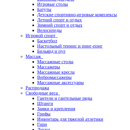
Игровые столы
Батуты
Детские спортивно-игровые комплексы
Летний спорт и отдых
Зимний спорт и отдых
Велосипеды
Игровой спорт
Баскетбол
Настольный теннис и пинг-понг
Бильярд и пул
Массаж
Массажные столы
Массажеры
Массажные кресла
Вибромассажеры
Массажные аксессуары
Распродажа
Свободные веса
Гантели и гантельные ряды
Штанги
Замки и крепления
Грифы
Инвентарь для тяжелой атлетики
Гири
Диски