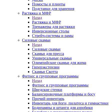
Помосты и плинты
Подставки для хранения
Растяжка и МФР
Назад
Растяжка и МФР
Тренажеры для растяжки
Инверсионные столы
Стрейч-системы и рамы
Силовые скамьи
Назад
Силовые скамьи
Скамьи для пресса
Универсальные скамьи
Олимпийские скамьи для жима
Гиперэкстензии
Скамьи Скотта
Фитнес и групповые программы
Назад
Фитнес и групповые программы
Шведские стенки
Балансировочные платформы и босу
Прочий инвентарь
Инвентарь для йоги, пилатеса и гимнастики
Бодипампы и штанги для аэробики