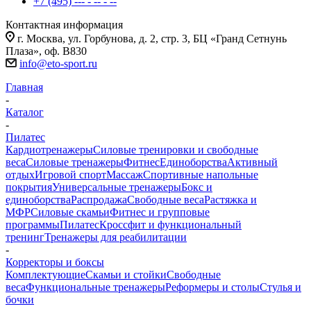
+7 (495) --- - -- - --
Контактная информация
г. Москва, ул. Горбунова, д. 2, стр. 3, БЦ «Гранд Сетнунь
Плаза», оф. В830
info@eto-sport.ru
Главная
-
Каталог
-
Пилатес
Кардиотренажеры
Силовые тренировки и свободные
веса
Силовые тренажеры
Фитнес
Единоборства
Активный
отдых
Игровой спорт
Массаж
Спортивные напольные
покрытия
Универсальные тренажеры
Бокс и
единоборства
Распродажа
Свободные веса
Растяжка и
МФР
Силовые скамьи
Фитнес и групповые
программы
Пилатес
Кроссфит и функциональный
тренинг
Тренажеры для реабилитации
-
Корректоры и боксы
Комплектующие
Скамьи и стойки
Свободные
веса
Функциональные тренажеры
Реформеры и столы
Стулья и
бочки