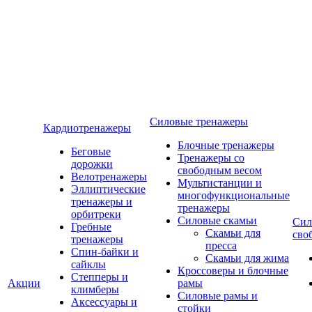
Силовые тренажеры
Кардиотренажеры
Блочные тренажеры
Беговые
Тренажеры со
дорожки
свободным весом
Велотренажеры
Мультистанции и
Эллиптические
многофункциональные
тренажеры и
тренажеры
орбитреки
Силовые скамьи
Сил
Гребные
Скамьи для
сво
тренажеры
пресса
Спин-байки и
Скамьи для жима
сайклы
Кроссоверы и блочные
Степперы и
Акции
рамы
климберы
Силовые рамы и
Аксессуары и
стойки