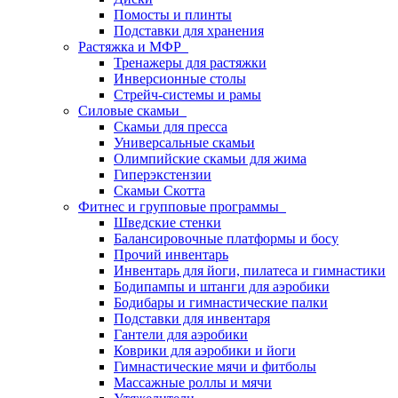
Помосты и плинты
Подставки для хранения
Растяжка и МФР
Тренажеры для растяжки
Инверсионные столы
Стрейч-системы и рамы
Силовые скамьи
Скамьи для пресса
Универсальные скамьи
Олимпийские скамьи для жима
Гиперэкстензии
Скамьи Скотта
Фитнес и групповые программы
Шведские стенки
Балансировочные платформы и босу
Прочий инвентарь
Инвентарь для йоги, пилатеса и гимнастики
Бодипампы и штанги для аэробики
Бодибары и гимнастические палки
Подставки для инвентаря
Гантели для аэробики
Коврики для аэробики и йоги
Гимнастические мячи и фитболы
Массажные роллы и мячи