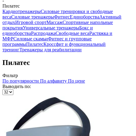
-
Пилатес
Кардиотренажеры
Силовые тренировки и свободные
веса
Силовые тренажеры
Фитнес
Единоборства
Активный
отдых
Игровой спорт
Массаж
Спортивные напольные
покрытия
Универсальные тренажеры
Бокс и
единоборства
Распродажа
Свободные веса
Растяжка и
МФР
Силовые скамьи
Фитнес и групповые
программы
Пилатес
Кроссфит и функциональный
тренинг
Тренажеры для реабилитации
Пилатес
Фильтр
По популярности
По алфавиту
По цене
Выводить по: