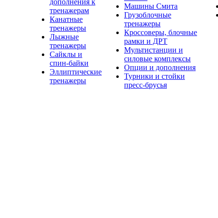
дополнения к
Машины Смита
тренажерам
Грузоблочные
Канатные
тренажеры
тренажеры
Кроссоверы, блочные
Лыжные
рамки и ДРТ
тренажеры
Мультистанции и
Сайклы и
силовые комплексы
спин-байки
Опции и дополнения
Эллиптические
Турники и стойки
тренажеры
пресс-брусья