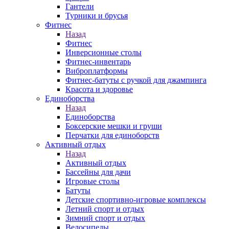
Гантели
Турники и брусья
Фитнес
Назад
Фитнес
Инверсионные столы
Фитнес-инвентарь
Виброплатформы
Фитнес-батуты с ручкой для джампинга
Красота и здоровье
Единоборства
Назад
Единоборства
Боксерские мешки и груши
Перчатки для единоборств
Активный отдых
Назад
Активный отдых
Бассейны для дачи
Игровые столы
Батуты
Детские спортивно-игровые комплексы
Летний спорт и отдых
Зимний спорт и отдых
Велосипеды