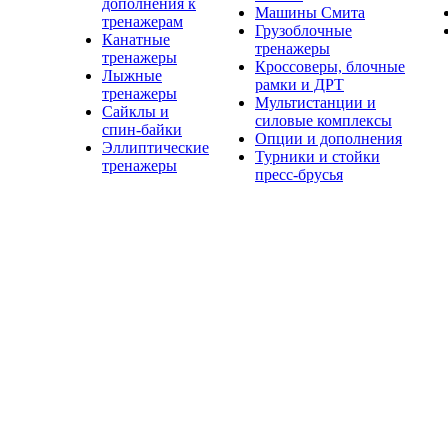
дополнения к
Машины Смита
тренажерам
Грузоблочные
Канатные
тренажеры
тренажеры
Кроссоверы, блочные
Лыжные
рамки и ДРТ
тренажеры
Мультистанции и
Сайклы и
силовые комплексы
спин-байки
Опции и дополнения
Эллиптические
Турники и стойки
тренажеры
пресс-брусья