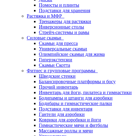
Помосты и плинты
Подставки для хранения
Растяжка и МФР
Тренажеры для растяжки
Инверсионные столы
Стрейч-системы и рамы
Силовые скамьи
Скамьи для пресса
Универсальные скамьи
Олимпийские скамьи для жима
Гиперэкстензии
Скамьи Скотта
Фитнес и групповые программы
Шведские стенки
Балансировочные платформы и босу
Прочий инвентарь
Инвентарь для йоги, пилатеса и гимнастики
Бодипампы и штанги для аэробики
Бодибары и гимнастические палки
Подставки для инвентаря
Гантели для аэробики
Коврики для аэробики и йоги
Гимнастические мячи и фитболы
Массажные роллы и мячи