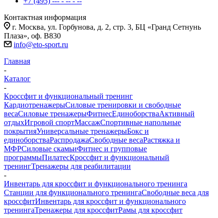
+7 (495) --- - -- - --
Контактная информация
г. Москва, ул. Горбунова, д. 2, стр. 3, БЦ «Гранд Сетнунь
Плаза», оф. В830
info@eto-sport.ru
Главная
-
Каталог
-
Кроссфит и функциональный тренинг
Кардиотренажеры
Силовые тренировки и свободные
веса
Силовые тренажеры
Фитнес
Единоборства
Активный
отдых
Игровой спорт
Массаж
Спортивные напольные
покрытия
Универсальные тренажеры
Бокс и
единоборства
Распродажа
Свободные веса
Растяжка и
МФР
Силовые скамьи
Фитнес и групповые
программы
Пилатес
Кроссфит и функциональный
тренинг
Тренажеры для реабилитации
-
Инвентарь для кроссфит и функционального тренинга
Станции для функционального тренинга
Свободные веса для
кроссфит
Инвентарь для кроссфит и функционального
тренинга
Тренажеры для кроссфит
Рамы для кроссфит