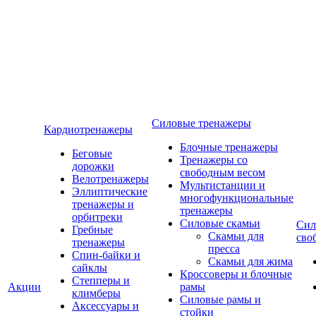
Силовые тренажеры
Кардиотренажеры
Блочные тренажеры
Беговые
Тренажеры со
дорожки
свободным весом
Велотренажеры
Мультистанции и
Эллиптические
многофункциональные
тренажеры и
тренажеры
орбитреки
Силовые скамьи
Сил
Гребные
Скамьи для
сво
тренажеры
пресса
Спин-байки и
Скамьи для жима
сайклы
Кроссоверы и блочные
Степперы и
Акции
рамы
климберы
Силовые рамы и
Аксессуары и
стойки