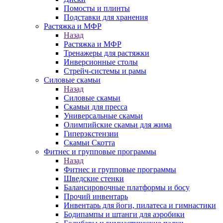
Помосты и плинты
Подставки для хранения
Растяжка и МФР
Назад
Растяжка и МФР
Тренажеры для растяжки
Инверсионные столы
Стрейч-системы и рамы
Силовые скамьи
Назад
Силовые скамьи
Скамьи для пресса
Универсальные скамьи
Олимпийские скамьи для жима
Гиперэкстензии
Скамьи Скотта
Фитнес и групповые программы
Назад
Фитнес и групповые программы
Шведские стенки
Балансировочные платформы и босу
Прочий инвентарь
Инвентарь для йоги, пилатеса и гимнастики
Бодипампы и штанги для аэробики