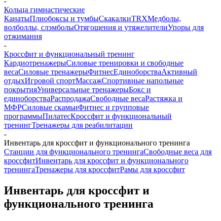
-
Кольца гимнастические
Канаты
Плиобоксы и тумбы
Скакалки
TRX
Медболы,
волболлы, слэмболы
Отягощения и утяжелители
Упоры для
отжимания
-
Кроссфит и функциональный тренинг
Кардиотренажеры
Силовые тренировки и свободные
веса
Силовые тренажеры
Фитнес
Единоборства
Активный
отдых
Игровой спорт
Массаж
Спортивные напольные
покрытия
Универсальные тренажеры
Бокс и
единоборства
Распродажа
Свободные веса
Растяжка и
МФР
Силовые скамьи
Фитнес и групповые
программы
Пилатес
Кроссфит и функциональный
тренинг
Тренажеры для реабилитации
-
Инвентарь для кроссфит и функционального тренинга
Станции для функционального тренинга
Свободные веса для
кроссфит
Инвентарь для кроссфит и функционального
тренинга
Тренажеры для кроссфит
Рамы для кроссфит
Инвентарь для кроссфит и
функционального тренинга