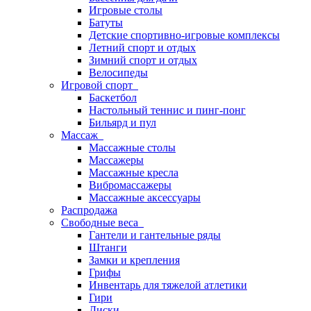
Игровые столы
Батуты
Детские спортивно-игровые комплексы
Летний спорт и отдых
Зимний спорт и отдых
Велосипеды
Игровой спорт
Баскетбол
Настольный теннис и пинг-понг
Бильярд и пул
Массаж
Массажные столы
Массажеры
Массажные кресла
Вибромассажеры
Массажные аксессуары
Распродажа
Свободные веса
Гантели и гантельные ряды
Штанги
Замки и крепления
Грифы
Инвентарь для тяжелой атлетики
Гири
Диски