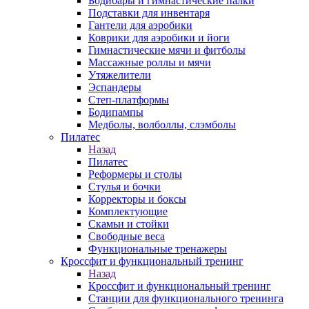
Бодибары и гимнастические палки
Подставки для инвентаря
Гантели для аэробики
Коврики для аэробики и йоги
Гимнастические мячи и фитболы
Массажные роллы и мячи
Утяжелители
Эспандеры
Степ-платформы
Бодипампы
Медболы, волболлы, слэмболы
Пилатес
Назад
Пилатес
Реформеры и столы
Стулья и бочки
Корректоры и боксы
Комплектующие
Скамьи и стойки
Свободные веса
Функциональные тренажеры
Кроссфит и функциональный тренинг
Назад
Кроссфит и функциональный тренинг
Станции для функционального тренинга