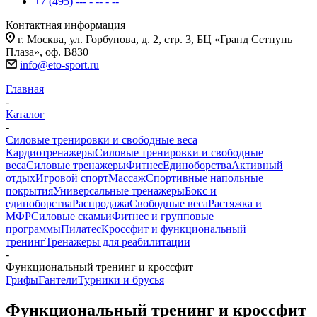
+7 (495) --- - -- - --
Контактная информация
г. Москва, ул. Горбунова, д. 2, стр. 3, БЦ «Гранд Сетнунь
Плаза», оф. В830
info@eto-sport.ru
Главная
-
Каталог
-
Силовые тренировки и свободные веса
Кардиотренажеры
Силовые тренировки и свободные
веса
Силовые тренажеры
Фитнес
Единоборства
Активный
отдых
Игровой спорт
Массаж
Спортивные напольные
покрытия
Универсальные тренажеры
Бокс и
единоборства
Распродажа
Свободные веса
Растяжка и
МФР
Силовые скамьи
Фитнес и групповые
программы
Пилатес
Кроссфит и функциональный
тренинг
Тренажеры для реабилитации
-
Функциональный тренинг и кроссфит
Грифы
Гантели
Турники и брусья
Функциональный тренинг и кроссфит