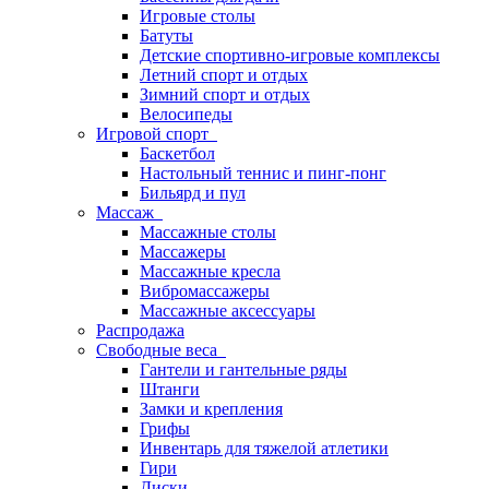
Игровые столы
Батуты
Детские спортивно-игровые комплексы
Летний спорт и отдых
Зимний спорт и отдых
Велосипеды
Игровой спорт
Баскетбол
Настольный теннис и пинг-понг
Бильярд и пул
Массаж
Массажные столы
Массажеры
Массажные кресла
Вибромассажеры
Массажные аксессуары
Распродажа
Свободные веса
Гантели и гантельные ряды
Штанги
Замки и крепления
Грифы
Инвентарь для тяжелой атлетики
Гири
Диски