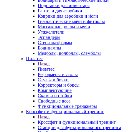
Бодибары и гимнастические палки
Подставки для инвентаря
Гантели для аэробики
Коврики для аэробики и йоги
Гимнастические мячи и фитболы
Массажные роллы и мячи
Утяжелители
Эспандеры
Степ-платформы
Бодипампы
Медболы, волболлы, слэмболы
Пилатес
Назад
Пилатес
Реформеры и столы
Стулья и бочки
Корректоры и боксы
Комплектующие
Скамьи и стойки
Свободные веса
Функциональные тренажеры
Кроссфит и функциональный тренинг
Назад
Кроссфит и функциональный тренинг
Станции для функционального тренинга