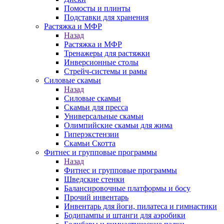
Помосты и плинты
Подставки для хранения
Растяжка и МФР
Назад
Растяжка и МФР
Тренажеры для растяжки
Инверсионные столы
Стрейч-системы и рамы
Силовые скамьи
Назад
Силовые скамьи
Скамьи для пресса
Универсальные скамьи
Олимпийские скамьи для жима
Гиперэкстензии
Скамьи Скотта
Фитнес и групповые программы
Назад
Фитнес и групповые программы
Шведские стенки
Балансировочные платформы и босу
Прочий инвентарь
Инвентарь для йоги, пилатеса и гимнастики
Бодипампы и штанги для аэробики