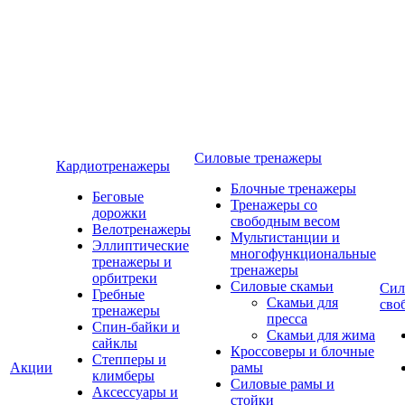
Силовые тренажеры
Кардиотренажеры
Блочные тренажеры
Беговые
Тренажеры со
дорожки
свободным весом
Велотренажеры
Мультистанции и
Эллиптические
многофункциональные
тренажеры и
тренажеры
орбитреки
Силовые скамьи
Сил
Гребные
Скамьи для
сво
тренажеры
пресса
Спин-байки и
Скамьи для жима
сайклы
Кроссоверы и блочные
Степперы и
Акции
рамы
климберы
Силовые рамы и
Аксессуары и
стойки