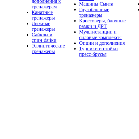
дополнения к
Машины Смита
тренажерам
Грузоблочные
Канатные
тренажеры
тренажеры
Кроссоверы, блочные
Лыжные
рамки и ДРТ
тренажеры
Мультистанции и
Сайклы и
силовые комплексы
спин-байки
Опции и дополнения
Эллиптические
Турники и стойки
тренажеры
пресс-брусья