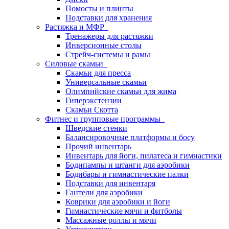
Помосты и плинты
Подставки для хранения
Растяжка и МФР
Тренажеры для растяжки
Инверсионные столы
Стрейч-системы и рамы
Силовые скамьи
Скамьи для пресса
Универсальные скамьи
Олимпийские скамьи для жима
Гиперэкстензии
Скамьи Скотта
Фитнес и групповые программы
Шведские стенки
Балансировочные платформы и босу
Прочий инвентарь
Инвентарь для йоги, пилатеса и гимнастики
Бодипампы и штанги для аэробики
Бодибары и гимнастические палки
Подставки для инвентаря
Гантели для аэробики
Коврики для аэробики и йоги
Гимнастические мячи и фитболы
Массажные роллы и мячи