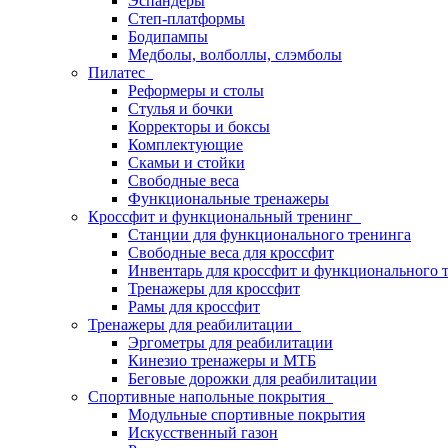
Эспандеры
Степ-платформы
Бодипампы
Медболы, волболлы, слэмболы
Пилатес
Реформеры и столы
Стулья и бочки
Корректоры и боксы
Комплектующие
Скамьи и стойки
Свободные веса
Функциональные тренажеры
Кроссфит и функциональный тренинг
Станции для функционального тренинга
Свободные веса для кроссфит
Инвентарь для кроссфит и функционального 
Тренажеры для кроссфит
Рамы для кроссфит
Тренажеры для реабилитации
Эргометры для реабилитации
Кинезио тренажеры и МТБ
Беговые дорожки для реабилитации
Спортивные напольные покрытия
Модульные спортивные покрытия
Искусственный газон