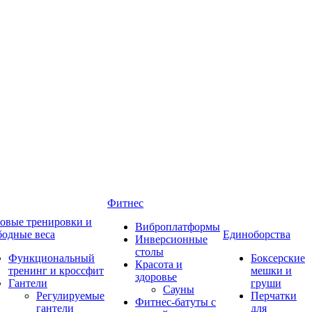
Фитнес
овые тренировки и
Виброплатформы
бодные веса
Единоборства
Инверсионные
столы
Функциональный
Боксерские
Красота и
тренинг и кроссфит
мешки и
здоровье
Гантели
груши
Сауны
Регулируемые
Перчатки
Фитнес-батуты с
гантели
для