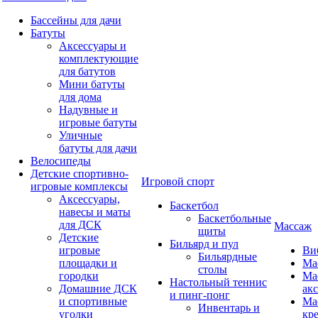
Бассейны для дачи
Батуты
Аксессуары и
комплектующие
для батутов
Мини батуты
для дома
Надувные и
игровые батуты
Уличные
батуты для дачи
Велосипеды
Детские спортивно-
Игровой спорт
игровые комплексы
Аксессуары,
Баскетбол
навесы и маты
Баскетбольные
для ДСК
Массаж
щиты
Детские
Бильярд и пул
игровые
Ви
Бильярдные
площадки и
Ма
столы
городки
Ма
Настольный теннис
Домашние ДСК
ак
и пинг-понг
и спортивные
Ма
Инвентарь и
уголки
кр