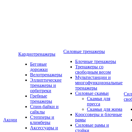
Силовые тренажеры
Кардиотренажеры
Блочные тренажеры
Беговые
Тренажеры со
дорожки
свободным весом
Велотренажеры
Мультистанции и
Эллиптические
многофункциональные
тренажеры и
тренажеры
орбитреки
Силовые скамьи
Сил
Гребные
Скамьи для
сво
тренажеры
пресса
Спин-байки и
Скамьи для жима
сайклы
Кроссоверы и блочные
Степперы и
Акции
рамы
климберы
Силовые рамы и
Аксессуары и
стойки