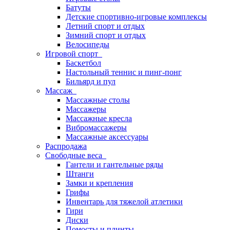
Батуты
Детские спортивно-игровые комплексы
Летний спорт и отдых
Зимний спорт и отдых
Велосипеды
Игровой спорт
Баскетбол
Настольный теннис и пинг-понг
Бильярд и пул
Массаж
Массажные столы
Массажеры
Массажные кресла
Вибромассажеры
Массажные аксессуары
Распродажа
Свободные веса
Гантели и гантельные ряды
Штанги
Замки и крепления
Грифы
Инвентарь для тяжелой атлетики
Гири
Диски
Помосты и плинты