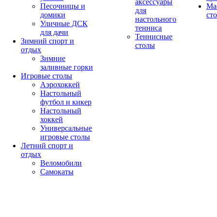
аксессуары
Песочницы и
Ма
для
домики
ст
настольного
Уличные ДСК
тенниса
для дачи
Теннисные
Зимний спорт и
столы
отдых
Зимние
заливные горки
Игровые столы
Аэрохоккей
Настольный
футбол и кикер
Настольный
хоккей
Универсальные
игровые столы
Летний спорт и
отдых
Веломобили
Самокаты