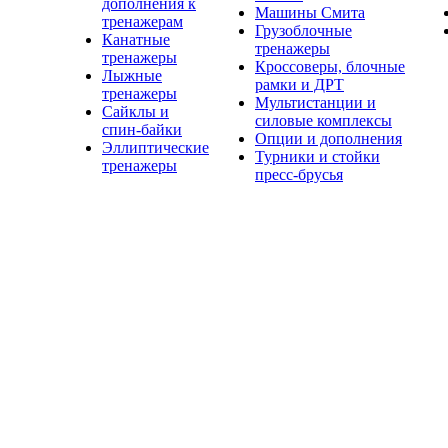
дополнения к
Машины Смита
тренажерам
Грузоблочные
Канатные
тренажеры
тренажеры
Кроссоверы, блочные
Лыжные
рамки и ДРТ
тренажеры
Мультистанции и
Сайклы и
силовые комплексы
спин-байки
Опции и дополнения
Эллиптические
Турники и стойки
тренажеры
пресс-брусья