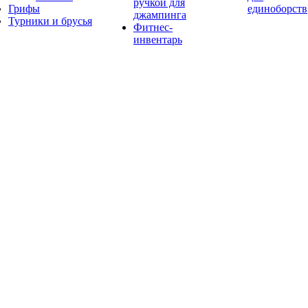
ручкой для
Грифы
единоборств
джампинга
Турники и брусья
Фитнес-
инвентарь