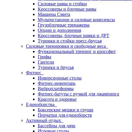
Силовые рамы и стойки
Кроссоверы и блочные рамы
Машины Смита
Мультистанции и силовые комплексы
Грузоблочные тренажеры
Опции и дополнения
Кроссоверы, блочные рамки и ДРТ
Турники и стойки пресс-брусья
Силовые тренировки и свободные веса
Функциональный тренинг и кроссфит
Грифы
Гантели
Турники и брусья
Фитнес
Инверсионные столы
Фитнес-инвентарь
Виброплатформы
Фитнес-батуты с ручкой для джампинга
Красота и здоровье
Единоборства
Боксерские мешки и груши
Перчатки для единоборств
Активный отдых
Бассейны для дачи
Игровые столы