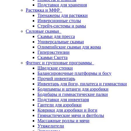
Подставки для хранения
Растяжка и МФР
Тренажеры для растяжки
Инверсионные столы
Стрейч-системы и рамы
Силовые скамьи
Скамьи для пресса
Универсальные скамьи
Олимпийские скамьи для жима
Гиперэкстензии
Скамьи Скотта
Фитнес и групповые программы
Шведские стенки
Балансировочные платформы и босу
Прочий инвентарь
Инвентарь для йоги, пилатеса и гимнастики
Бодипампы и штанги для аэробики
Бодибары и гимнастические палки
Подставки для инвентаря
Гантели для аэробики
Коврики для аэробики и йоги
Гимнастические мячи и фитболы
Массажные роллы и мячи
Утяжелители