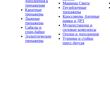
дополнения к
Машины Смита
тренажерам
Грузоблочные
Канатные
тренажеры
тренажеры
Кроссоверы, блочные
Лыжные
рамки и ДРТ
тренажеры
Мультистанции и
Сайклы и
силовые комплексы
спин-байки
Опции и дополнения
Эллиптические
Турники и стойки
тренажеры
пресс-брусья