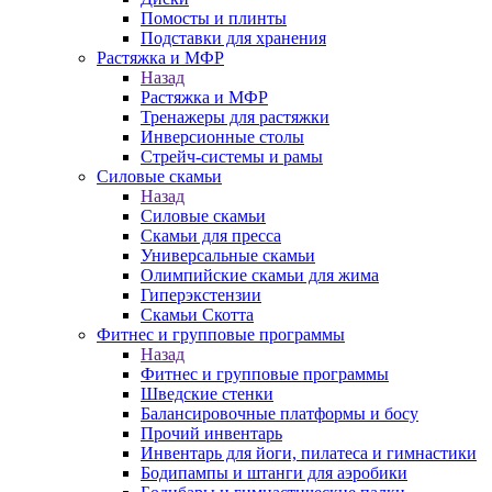
Помосты и плинты
Подставки для хранения
Растяжка и МФР
Назад
Растяжка и МФР
Тренажеры для растяжки
Инверсионные столы
Стрейч-системы и рамы
Силовые скамьи
Назад
Силовые скамьи
Скамьи для пресса
Универсальные скамьи
Олимпийские скамьи для жима
Гиперэкстензии
Скамьи Скотта
Фитнес и групповые программы
Назад
Фитнес и групповые программы
Шведские стенки
Балансировочные платформы и босу
Прочий инвентарь
Инвентарь для йоги, пилатеса и гимнастики
Бодипампы и штанги для аэробики