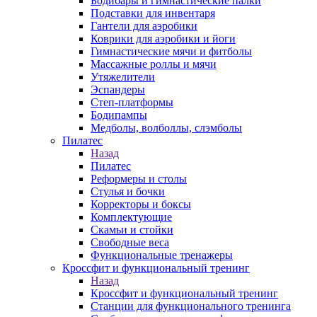
Бодибары и гимнастические палки
Подставки для инвентаря
Гантели для аэробики
Коврики для аэробики и йоги
Гимнастические мячи и фитболы
Массажные роллы и мячи
Утяжелители
Эспандеры
Степ-платформы
Бодипампы
Медболы, волболлы, слэмболы
Пилатес
Назад
Пилатес
Реформеры и столы
Стулья и бочки
Корректоры и боксы
Комплектующие
Скамьи и стойки
Свободные веса
Функциональные тренажеры
Кроссфит и функциональный тренинг
Назад
Кроссфит и функциональный тренинг
Станции для функционального тренинга