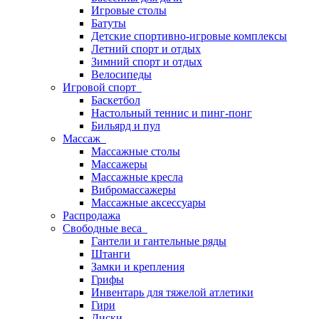
Игровые столы
Батуты
Детские спортивно-игровые комплексы
Летний спорт и отдых
Зимний спорт и отдых
Велосипеды
Игровой спорт
Баскетбол
Настольный теннис и пинг-понг
Бильярд и пул
Массаж
Массажные столы
Массажеры
Массажные кресла
Вибромассажеры
Массажные аксессуары
Распродажа
Свободные веса
Гантели и гантельные ряды
Штанги
Замки и крепления
Грифы
Инвентарь для тяжелой атлетики
Гири
Диски