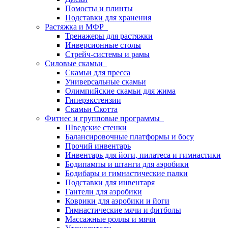
Помосты и плинты
Подставки для хранения
Растяжка и МФР
Тренажеры для растяжки
Инверсионные столы
Стрейч-системы и рамы
Силовые скамьи
Скамьи для пресса
Универсальные скамьи
Олимпийские скамьи для жима
Гиперэкстензии
Скамьи Скотта
Фитнес и групповые программы
Шведские стенки
Балансировочные платформы и босу
Прочий инвентарь
Инвентарь для йоги, пилатеса и гимнастики
Бодипампы и штанги для аэробики
Бодибары и гимнастические палки
Подставки для инвентаря
Гантели для аэробики
Коврики для аэробики и йоги
Гимнастические мячи и фитболы
Массажные роллы и мячи