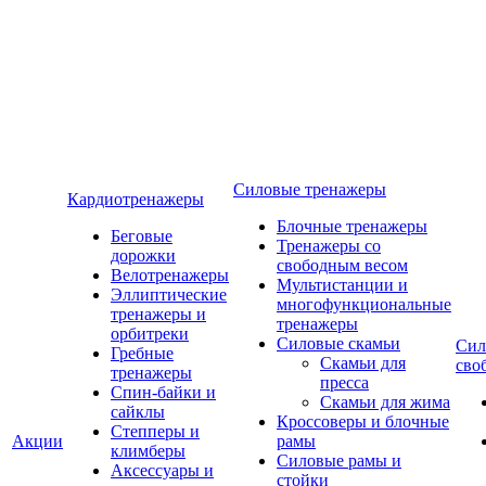
Силовые тренажеры
Кардиотренажеры
Блочные тренажеры
Беговые
Тренажеры со
дорожки
свободным весом
Велотренажеры
Мультистанции и
Эллиптические
многофункциональные
тренажеры и
тренажеры
орбитреки
Силовые скамьи
Сил
Гребные
Скамьи для
сво
тренажеры
пресса
Спин-байки и
Скамьи для жима
сайклы
Кроссоверы и блочные
Степперы и
Акции
рамы
климберы
Силовые рамы и
Аксессуары и
стойки