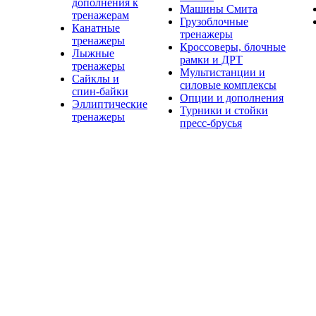
дополнения к
Машины Смита
тренажерам
Грузоблочные
Канатные
тренажеры
тренажеры
Кроссоверы, блочные
Лыжные
рамки и ДРТ
тренажеры
Мультистанции и
Сайклы и
силовые комплексы
спин-байки
Опции и дополнения
Эллиптические
Турники и стойки
тренажеры
пресс-брусья