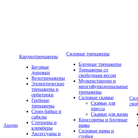
Силовые тренажеры
Кардиотренажеры
Блочные тренажеры
Беговые
Тренажеры со
дорожки
свободным весом
Велотренажеры
Мультистанции и
Эллиптические
многофункциональные
тренажеры и
тренажеры
орбитреки
Силовые скамьи
Сил
Гребные
Скамьи для
сво
тренажеры
пресса
Спин-байки и
Скамьи для жима
сайклы
Кроссоверы и блочные
Степперы и
Акции
рамы
климберы
Силовые рамы и
Аксессуары и
стойки