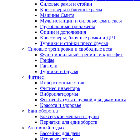
Силовые рамы и стойки
Кроссоверы и блочные рамы
Машины Смита
Мультистанции и силовые комплексы
Грузоблочные тренажеры
Опции и дополнения
Кроссоверы, блочные рамки и ДРТ
Турники и стойки пресс-брусья
Силовые тренировки и свободные веса
Функциональный тренинг и кроссфит
Грифы
Гантели
Турники и брусья
Фитнес
Инверсионные столы
Фитнес-инвентарь
Виброплатформы
Фитнес-батуты с ручкой для джампинга
Красота и здоровье
Единоборства
Боксерские мешки и груши
Перчатки для единоборств
Активный отдых
Бассейны для дачи
Игровые столы