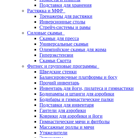
Подставки для хранения
Растяжка и МФР
Тренажеры для растяжки
Инверсионные столы
Стрейч-системы и рамы
Силовые скамьи
Скамьи для пресса
Универсальные скамьи
Олимпийские скамьи для жима
Гиперэкстензии
Скамьи Скотта
Фитнес и групповые программы
Шведские стенки
Балансировочные платформы и босу
Прочий инвентарь
Инвентарь для йоги, пилатеса и гимнастики
Бодипампы и штанги для аэробики
Бодибары и гимнастические палки
Подставки для инвентаря
Гантели для аэробики
Коврики для аэробики и йоги
Гимнастические мячи и фитболы
Массажные роллы и мячи
Утяжелители