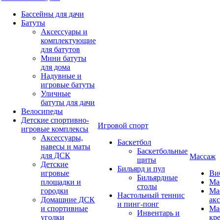
Бассейны для дачи
Батуты
Аксессуары и
комплектующие
для батутов
Мини батуты
для дома
Надувные и
игровые батуты
Уличные
батуты для дачи
Велосипеды
Детские спортивно-
Игровой спорт
игровые комплексы
Аксессуары,
Баскетбол
навесы и маты
Баскетбольные
для ДСК
Массаж
щиты
Детские
Бильярд и пул
игровые
Ви
Бильярдные
площадки и
Ма
столы
городки
Ма
Настольный теннис
Домашние ДСК
ак
и пинг-понг
и спортивные
Ма
Инвентарь и
уголки
кр