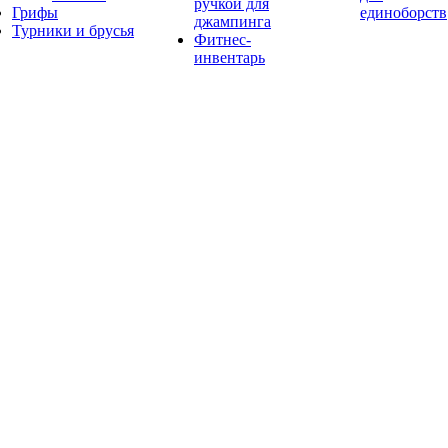
ручкой для
Грифы
единоборств
джампинга
Турники и брусья
Фитнес-
инвентарь