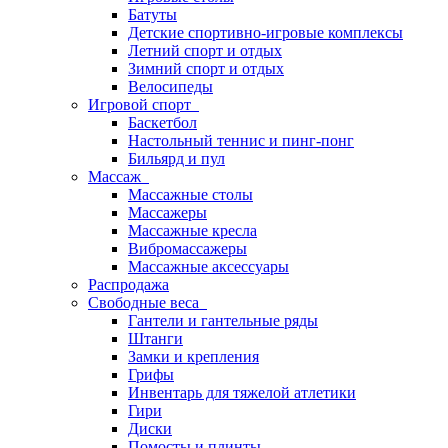
Батуты
Детские спортивно-игровые комплексы
Летний спорт и отдых
Зимний спорт и отдых
Велосипеды
Игровой спорт
Баскетбол
Настольный теннис и пинг-понг
Бильярд и пул
Массаж
Массажные столы
Массажеры
Массажные кресла
Вибромассажеры
Массажные аксессуары
Распродажа
Свободные веса
Гантели и гантельные ряды
Штанги
Замки и крепления
Грифы
Инвентарь для тяжелой атлетики
Гири
Диски
Помосты и плинты