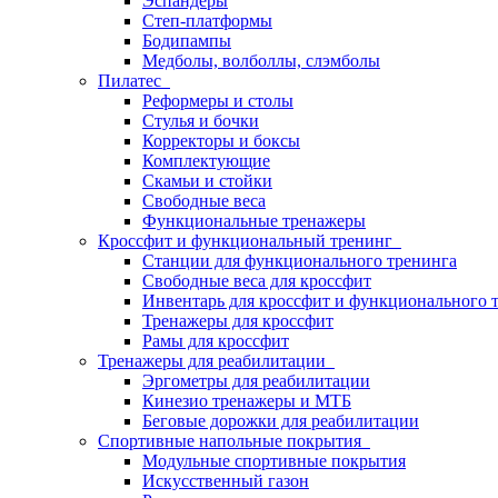
Эспандеры
Степ-платформы
Бодипампы
Медболы, волболлы, слэмболы
Пилатес
Реформеры и столы
Стулья и бочки
Корректоры и боксы
Комплектующие
Скамьи и стойки
Свободные веса
Функциональные тренажеры
Кроссфит и функциональный тренинг
Станции для функционального тренинга
Свободные веса для кроссфит
Инвентарь для кроссфит и функционального 
Тренажеры для кроссфит
Рамы для кроссфит
Тренажеры для реабилитации
Эргометры для реабилитации
Кинезио тренажеры и МТБ
Беговые дорожки для реабилитации
Спортивные напольные покрытия
Модульные спортивные покрытия
Искусственный газон