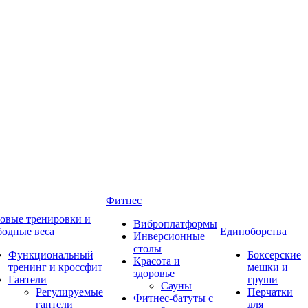
Фитнес
овые тренировки и
Виброплатформы
бодные веса
Единоборства
Инверсионные
столы
Функциональный
Боксерские
Красота и
тренинг и кроссфит
мешки и
здоровье
Гантели
груши
Сауны
Регулируемые
Перчатки
Фитнес-батуты с
гантели
для