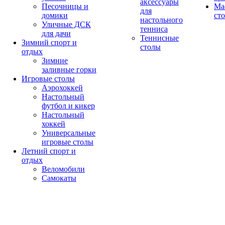
аксессуары
Песочницы и
Ма
для
домики
ст
настольного
Уличные ДСК
тенниса
для дачи
Теннисные
Зимний спорт и
столы
отдых
Зимние
заливные горки
Игровые столы
Аэрохоккей
Настольный
футбол и кикер
Настольный
хоккей
Универсальные
игровые столы
Летний спорт и
отдых
Веломобили
Самокаты