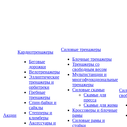
Силовые тренажеры
Кардиотренажеры
Блочные тренажеры
Беговые
Тренажеры со
дорожки
свободным весом
Велотренажеры
Мультистанции и
Эллиптические
многофункциональные
тренажеры и
тренажеры
орбитреки
Силовые скамьи
Сил
Гребные
Скамьи для
сво
тренажеры
пресса
Спин-байки и
Скамьи для жима
сайклы
Кроссоверы и блочные
Степперы и
Акции
рамы
климберы
Силовые рамы и
Аксессуары и
стойки