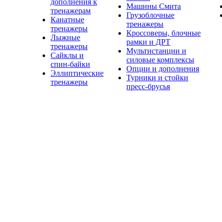
дополнения к
Машины Смита
тренажерам
Грузоблочные
Канатные
тренажеры
тренажеры
Кроссоверы, блочные
Лыжные
рамки и ДРТ
тренажеры
Мультистанции и
Сайклы и
силовые комплексы
спин-байки
Опции и дополнения
Эллиптические
Турники и стойки
тренажеры
пресс-брусья