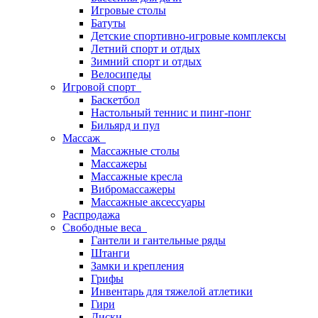
Игровые столы
Батуты
Детские спортивно-игровые комплексы
Летний спорт и отдых
Зимний спорт и отдых
Велосипеды
Игровой спорт
Баскетбол
Настольный теннис и пинг-понг
Бильярд и пул
Массаж
Массажные столы
Массажеры
Массажные кресла
Вибромассажеры
Массажные аксессуары
Распродажа
Свободные веса
Гантели и гантельные ряды
Штанги
Замки и крепления
Грифы
Инвентарь для тяжелой атлетики
Гири
Диски