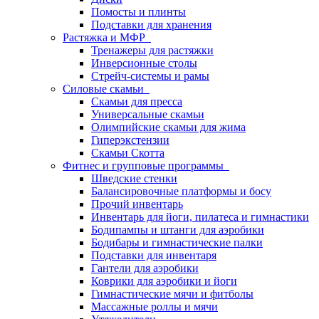
Помосты и плинты
Подставки для хранения
Растяжка и МФР
Тренажеры для растяжки
Инверсионные столы
Стрейч-системы и рамы
Силовые скамьи
Скамьи для пресса
Универсальные скамьи
Олимпийские скамьи для жима
Гиперэкстензии
Скамьи Скотта
Фитнес и групповые программы
Шведские стенки
Балансировочные платформы и босу
Прочий инвентарь
Инвентарь для йоги, пилатеса и гимнастики
Бодипампы и штанги для аэробики
Бодибары и гимнастические палки
Подставки для инвентаря
Гантели для аэробики
Коврики для аэробики и йоги
Гимнастические мячи и фитболы
Массажные роллы и мячи