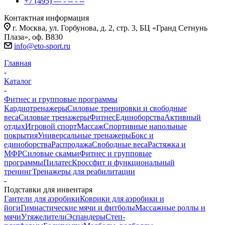
+7 (495) --- - -- - --
Контактная информация
г. Москва, ул. Горбунова, д. 2, стр. 3, БЦ «Гранд Сетнунь
Плаза», оф. В830
info@eto-sport.ru
Главная
-
Каталог
-
Фитнес и групповые программы
Кардиотренажеры
Силовые тренировки и свободные
веса
Силовые тренажеры
Фитнес
Единоборства
Активный
отдых
Игровой спорт
Массаж
Спортивные напольные
покрытия
Универсальные тренажеры
Бокс и
единоборства
Распродажа
Свободные веса
Растяжка и
МФР
Силовые скамьи
Фитнес и групповые
программы
Пилатес
Кроссфит и функциональный
тренинг
Тренажеры для реабилитации
-
Подставки для инвентаря
Гантели для аэробики
Коврики для аэробики и
йоги
Гимнастические мячи и фитболы
Массажные роллы и
мячи
Утяжелители
Эспандеры
Степ-