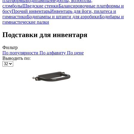
платформы
Бодипампы
Медболы, волболлы,
слэмболы
Шведские стенки
Балансировочные платформы и
босу
Прочий инвентарь
Инвентарь для йоги, пилатеса и
гимнастики
Бодипампы и штанги для аэробики
Бодибары и
гимнастические палки
Подставки для инвентаря
Фильтр
По популярности
По алфавиту
По цене
Выводить по: