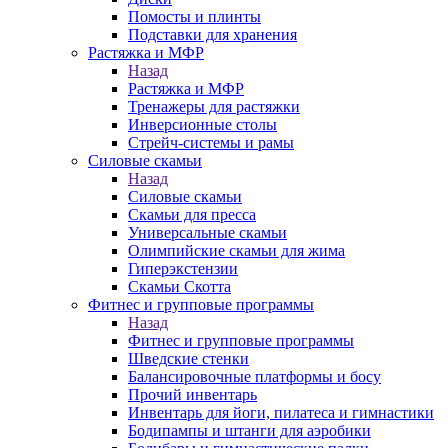
Помосты и плинты
Подставки для хранения
Растяжка и МФР
Назад
Растяжка и МФР
Тренажеры для растяжки
Инверсионные столы
Стрейч-системы и рамы
Силовые скамьи
Назад
Силовые скамьи
Скамьи для пресса
Универсальные скамьи
Олимпийские скамьи для жима
Гиперэкстензии
Скамьи Скотта
Фитнес и групповые программы
Назад
Фитнес и групповые программы
Шведские стенки
Балансировочные платформы и босу
Прочий инвентарь
Инвентарь для йоги, пилатеса и гимнастики
Бодипампы и штанги для аэробики