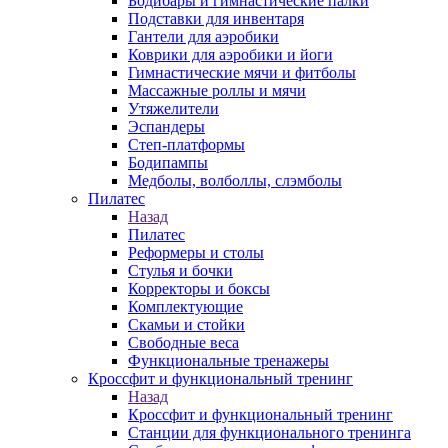
Бодибары и гимнастические палки
Подставки для инвентаря
Гантели для аэробики
Коврики для аэробики и йоги
Гимнастические мячи и фитболы
Массажные роллы и мячи
Утяжелители
Эспандеры
Степ-платформы
Бодипампы
Медболы, волболлы, слэмболы
Пилатес
Назад
Пилатес
Реформеры и столы
Стулья и бочки
Корректоры и боксы
Комплектующие
Скамьи и стойки
Свободные веса
Функциональные тренажеры
Кроссфит и функциональный тренинг
Назад
Кроссфит и функциональный тренинг
Станции для функционального тренинга