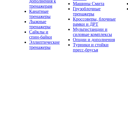
дополнения к
Машины Смита
тренажерам
Грузоблочные
Канатные
тренажеры
тренажеры
Кроссоверы, блочные
Лыжные
рамки и ДРТ
тренажеры
Мультистанции и
Сайклы и
силовые комплексы
спин-байки
Опции и дополнения
Эллиптические
Турники и стойки
тренажеры
пресс-брусья