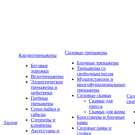
Силовые тренажеры
Кардиотренажеры
Блочные тренажеры
Беговые
Тренажеры со
дорожки
свободным весом
Велотренажеры
Мультистанции и
Эллиптические
многофункциональные
тренажеры и
тренажеры
орбитреки
Силовые скамьи
Сил
Гребные
Скамьи для
сво
тренажеры
пресса
Спин-байки и
Скамьи для жима
сайклы
Кроссоверы и блочные
Степперы и
Акции
рамы
климберы
Силовые рамы и
Аксессуары и
стойки