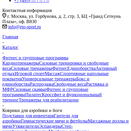
+7 (495) --- - -- - --
Контактная информация
г. Москва, ул. Горбунова, д. 2, стр. 3, БЦ «Гранд Сетнунь
Плаза», оф. В830
info@eto-sport.ru
Главная
-
Каталог
-
Фитнес и групповые программы
Кардиотренажеры
Силовые тренировки и свободные
веса
Силовые тренажеры
Фитнес
Единоборства
Активный
отдых
Игровой спорт
Массаж
Спортивные напольные
покрытия
Универсальные тренажеры
Бокс и
единоборства
Распродажа
Свободные веса
Растяжка и
МФР
Силовые скамьи
Фитнес и групповые
программы
Пилатес
Кроссфит и функциональный
тренинг
Тренажеры для реабилитации
-
Коврики для аэробики и йоги
Подставки для инвентаря
Гантели для
аэробики
Гимнастические мячи и фитболы
Массажные роллы и
мячи
Утяжелители
Эспандеры
Степ-