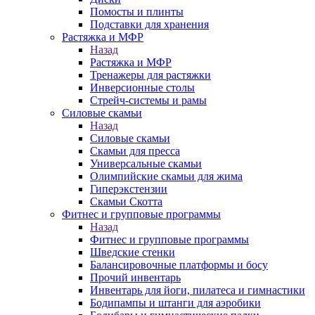
Помосты и плинты
Подставки для хранения
Растяжка и МФР
Назад
Растяжка и МФР
Тренажеры для растяжки
Инверсионные столы
Стрейч-системы и рамы
Силовые скамьи
Назад
Силовые скамьи
Скамьи для пресса
Универсальные скамьи
Олимпийские скамьи для жима
Гиперэкстензии
Скамьи Скотта
Фитнес и групповые программы
Назад
Фитнес и групповые программы
Шведские стенки
Балансировочные платформы и босу
Прочий инвентарь
Инвентарь для йоги, пилатеса и гимнастики
Бодипампы и штанги для аэробики