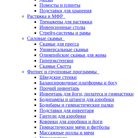
Помосты и плинты
Подставки для хранения
Растяжка и МФР
Тренажеры для растяжки
Инверсионные столы
Стрейч-системы и рамы
Силовые скамьи
Скамьи для пресса
Универсальные скамьи
Олимпийские скамьи для жима
Гиперэкстензии
Скамьи Скотта
Фитнес и групповые программы
Шведские стенки
Балансировочные платформы и босу
Прочий инвентарь
Инвентарь для йоги, пилатеса и гимнастики
Бодипампы и штанги для аэробики
Бодибары и гимнастические палки
Подставки для инвентаря
Гантели для аэробики
Коврики для аэробики и йоги
Гимнастические мячи и фитболы
Массажные роллы и мячи