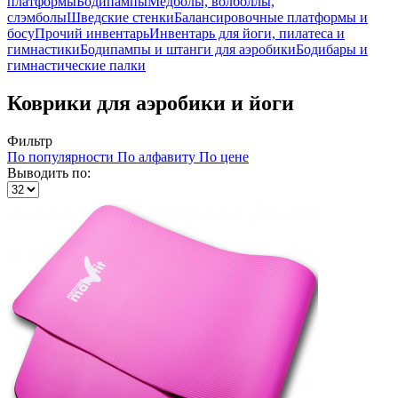
платформы
Бодипампы
Медболы, волболлы,
слэмболы
Шведские стенки
Балансировочные платформы и
босу
Прочий инвентарь
Инвентарь для йоги, пилатеса и
гимнастики
Бодипампы и штанги для аэробики
Бодибары и
гимнастические палки
Коврики для аэробики и йоги
Фильтр
По популярности
По алфавиту
По цене
Выводить по: