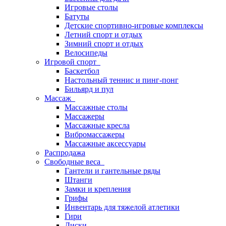
Игровые столы
Батуты
Детские спортивно-игровые комплексы
Летний спорт и отдых
Зимний спорт и отдых
Велосипеды
Игровой спорт
Баскетбол
Настольный теннис и пинг-понг
Бильярд и пул
Массаж
Массажные столы
Массажеры
Массажные кресла
Вибромассажеры
Массажные аксессуары
Распродажа
Свободные веса
Гантели и гантельные ряды
Штанги
Замки и крепления
Грифы
Инвентарь для тяжелой атлетики
Гири
Диски