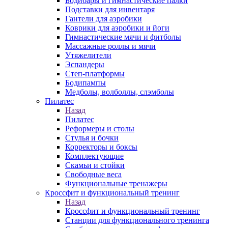
Бодибары и гимнастические палки
Подставки для инвентаря
Гантели для аэробики
Коврики для аэробики и йоги
Гимнастические мячи и фитболы
Массажные роллы и мячи
Утяжелители
Эспандеры
Степ-платформы
Бодипампы
Медболы, волболлы, слэмболы
Пилатес
Назад
Пилатес
Реформеры и столы
Стулья и бочки
Корректоры и боксы
Комплектующие
Скамьи и стойки
Свободные веса
Функциональные тренажеры
Кроссфит и функциональный тренинг
Назад
Кроссфит и функциональный тренинг
Станции для функционального тренинга