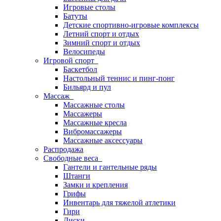
Игровые столы
Батуты
Детские спортивно-игровые комплексы
Летний спорт и отдых
Зимний спорт и отдых
Велосипеды
Игровой спорт
Баскетбол
Настольный теннис и пинг-понг
Бильярд и пул
Массаж
Массажные столы
Массажеры
Массажные кресла
Вибромассажеры
Массажные аксессуары
Распродажа
Свободные веса
Гантели и гантельные ряды
Штанги
Замки и крепления
Грифы
Инвентарь для тяжелой атлетики
Гири
Диски