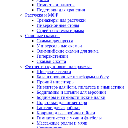
Помосты и плинты
Подставки для хранения
Растяжка и МФР
Тренажеры для растяжки
Инверсионные столы
Стрейч-системы и рамы
Силовые скамьи
Скамьи для пресса
Универсальные скамьи
Олимпийские скамьи для жима
Гиперэкстензии
Скамьи Скотта
Фитнес и групповые программы
Шведские стенки
Балансировочные платформы и босу
Прочий инвентарь
Инвентарь для йоги, пилатеса и гимнастики
Бодипампы и штанги для аэробики
Бодибары и гимнастические палки
Подставки для инвентаря
Гантели для аэробики
Коврики для аэробики и йоги
Гимнастические мячи и фитболы
Массажные роллы и мячи