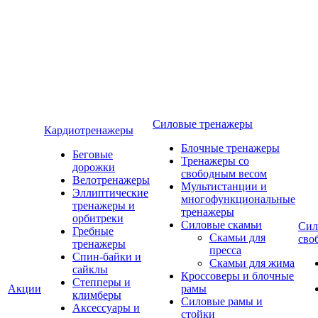
Силовые тренажеры
Кардиотренажеры
Блочные тренажеры
Беговые
Тренажеры со
дорожки
свободным весом
Велотренажеры
Мультистанции и
Эллиптические
многофункциональные
тренажеры и
тренажеры
орбитреки
Силовые скамьи
Сил
Гребные
Скамьи для
сво
тренажеры
пресса
Спин-байки и
Скамьи для жима
сайклы
Кроссоверы и блочные
Степперы и
Акции
рамы
климберы
Силовые рамы и
Аксессуары и
стойки