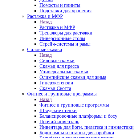
Помосты и плинты
Подставки для хранения
Растяжка и МФР
Назад
Растяжка и МФР
Тренажеры для растяжки
Инверсионные столы
Стрейч-системы и рамы
Силовые скамьи
Назад
Силовые скамьи
Скамьи для пресса
Универсальные скамьи
Олимпийские скамьи для жима
Гиперэкстензии
Скамьи Скотта
Фитнес и групповые программы
Назад
Фитнес и групповые программы
Шведские стенки
Балансировочные платформы и босу
Прочий инвентарь
Инвентарь для йоги, пилатеса и гимнастики
Бодипампы и штанги для аэробики