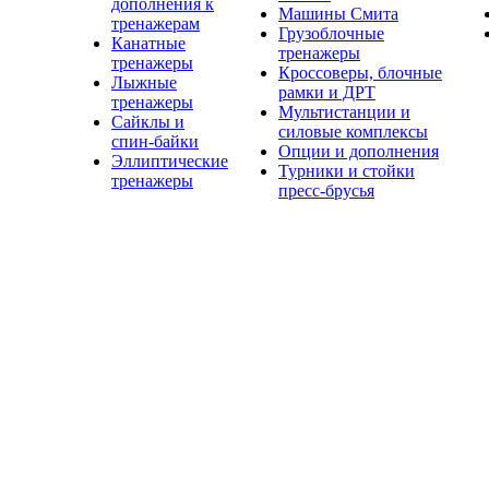
дополнения к
Машины Смита
тренажерам
Грузоблочные
Канатные
тренажеры
тренажеры
Кроссоверы, блочные
Лыжные
рамки и ДРТ
тренажеры
Мультистанции и
Сайклы и
силовые комплексы
спин-байки
Опции и дополнения
Эллиптические
Турники и стойки
тренажеры
пресс-брусья