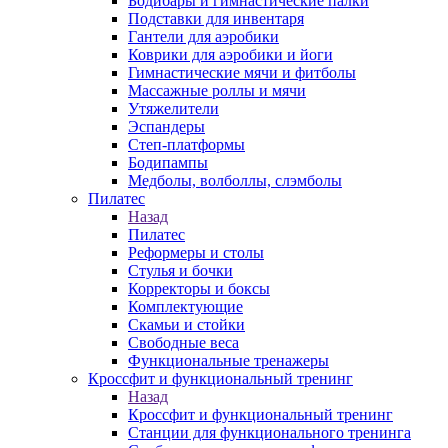
Бодибары и гимнастические палки
Подставки для инвентаря
Гантели для аэробики
Коврики для аэробики и йоги
Гимнастические мячи и фитболы
Массажные роллы и мячи
Утяжелители
Эспандеры
Степ-платформы
Бодипампы
Медболы, волболлы, слэмболы
Пилатес
Назад
Пилатес
Реформеры и столы
Стулья и бочки
Корректоры и боксы
Комплектующие
Скамьи и стойки
Свободные веса
Функциональные тренажеры
Кроссфит и функциональный тренинг
Назад
Кроссфит и функциональный тренинг
Станции для функционального тренинга