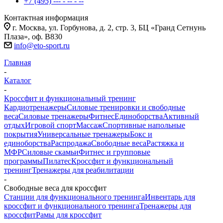
+7 (495) --- - -- - --
Контактная информация
г. Москва, ул. Горбунова, д. 2, стр. 3, БЦ «Гранд Сетнунь
Плаза», оф. В830
info@eto-sport.ru
Главная
-
Каталог
-
Кроссфит и функциональный тренинг
Кардиотренажеры
Силовые тренировки и свободные
веса
Силовые тренажеры
Фитнес
Единоборства
Активный
отдых
Игровой спорт
Массаж
Спортивные напольные
покрытия
Универсальные тренажеры
Бокс и
единоборства
Распродажа
Свободные веса
Растяжка и
МФР
Силовые скамьи
Фитнес и групповые
программы
Пилатес
Кроссфит и функциональный
тренинг
Тренажеры для реабилитации
-
Свободные веса для кроссфит
Станции для функционального тренинга
Инвентарь для
кроссфит и функционального тренинга
Тренажеры для
кроссфит
Рамы для кроссфит