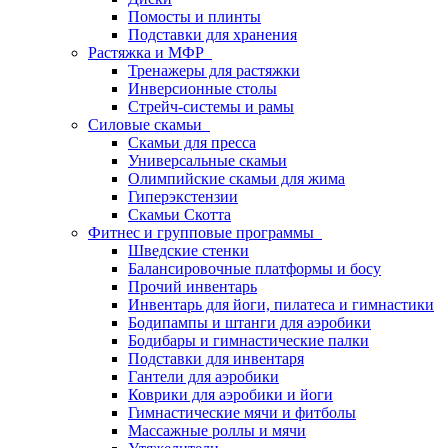
Помосты и плинты
Подставки для хранения
Растяжка и МФР
Тренажеры для растяжки
Инверсионные столы
Стрейч-системы и рамы
Силовые скамьи
Скамьи для пресса
Универсальные скамьи
Олимпийские скамьи для жима
Гиперэкстензии
Скамьи Скотта
Фитнес и групповые программы
Шведские стенки
Балансировочные платформы и босу
Прочий инвентарь
Инвентарь для йоги, пилатеса и гимнастики
Бодипампы и штанги для аэробики
Бодибары и гимнастические палки
Подставки для инвентаря
Гантели для аэробики
Коврики для аэробики и йоги
Гимнастические мячи и фитболы
Массажные роллы и мячи