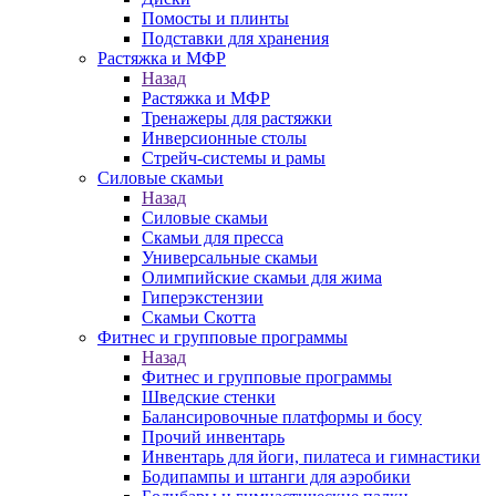
Помосты и плинты
Подставки для хранения
Растяжка и МФР
Назад
Растяжка и МФР
Тренажеры для растяжки
Инверсионные столы
Стрейч-системы и рамы
Силовые скамьи
Назад
Силовые скамьи
Скамьи для пресса
Универсальные скамьи
Олимпийские скамьи для жима
Гиперэкстензии
Скамьи Скотта
Фитнес и групповые программы
Назад
Фитнес и групповые программы
Шведские стенки
Балансировочные платформы и босу
Прочий инвентарь
Инвентарь для йоги, пилатеса и гимнастики
Бодипампы и штанги для аэробики