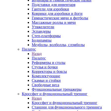
Бодибары и гимнастические палки
Подставки для инвентаря
Гантели для аэробики
Коврики для аэробики и йоги
Гимнастические мячи и фитболы
Массажные роллы и мячи
Утяжелители
Эспандеры
Степ-платформы
Бодипампы
Медболы, волболлы, слэмболы
Пилатес
Назад
Пилатес
Реформеры и столы
Стулья и бочки
Корректоры и боксы
Комплектующие
Скамьи и стойки
Свободные веса
Функциональные тренажеры
Кроссфит и функциональный тренинг
Назад
Кроссфит и функциональный тренинг
Станции для функционального тренинга