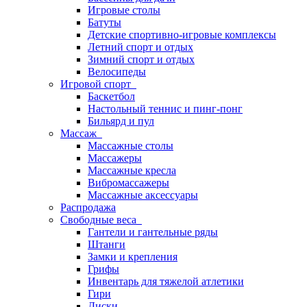
Игровые столы
Батуты
Детские спортивно-игровые комплексы
Летний спорт и отдых
Зимний спорт и отдых
Велосипеды
Игровой спорт
Баскетбол
Настольный теннис и пинг-понг
Бильярд и пул
Массаж
Массажные столы
Массажеры
Массажные кресла
Вибромассажеры
Массажные аксессуары
Распродажа
Свободные веса
Гантели и гантельные ряды
Штанги
Замки и крепления
Грифы
Инвентарь для тяжелой атлетики
Гири
Диски