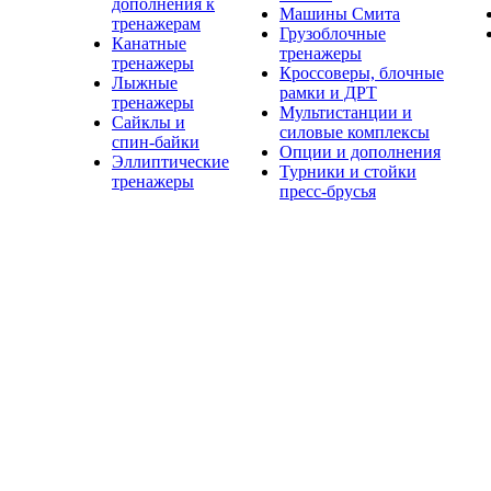
дополнения к
Машины Смита
тренажерам
Грузоблочные
Канатные
тренажеры
тренажеры
Кроссоверы, блочные
Лыжные
рамки и ДРТ
тренажеры
Мультистанции и
Сайклы и
силовые комплексы
спин-байки
Опции и дополнения
Эллиптические
Турники и стойки
тренажеры
пресс-брусья