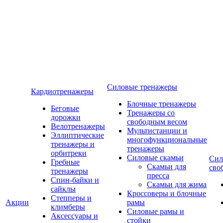
Силовые тренажеры
Кардиотренажеры
Блочные тренажеры
Беговые
Тренажеры со
дорожки
свободным весом
Велотренажеры
Мультистанции и
Эллиптические
многофункциональные
тренажеры и
тренажеры
орбитреки
Силовые скамьи
Сил
Гребные
Скамьи для
сво
тренажеры
пресса
Спин-байки и
Скамьи для жима
сайклы
Кроссоверы и блочные
Степперы и
Акции
рамы
климберы
Силовые рамы и
Аксессуары и
стойки