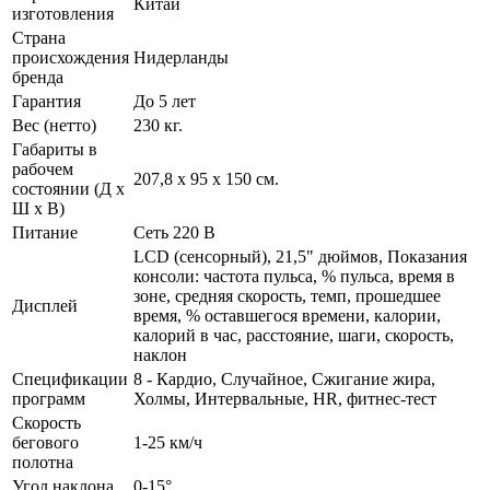
Китай
изготовления
Страна
происхождения
Нидерланды
бренда
Гарантия
До 5 лет
Вес (нетто)
230 кг.
Габариты в
рабочем
207,8 x 95 x 150 см.
состоянии (Д х
Ш х В)
Питание
Сеть 220 В
LСD (сенсорный), 21,5" дюймов, Показания
консоли: частота пульса, % пульса, время в
зоне, средняя скорость, темп, прошедшее
Дисплей
время, % оставшегося времени, калории,
калорий в час, расстояние, шаги, скорость,
наклон
Спецификации
8 - Кардио, Случайное, Сжигание жира,
программ
Холмы, Интервальные, HR, фитнес-тест
Скорость
бегового
1-25 км/ч
полотна
Угол наклона
0-15°