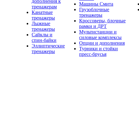
дополнения к
Машины Смита
тренажерам
Грузоблочные
Канатные
тренажеры
тренажеры
Кроссоверы, блочные
Лыжные
рамки и ДРТ
тренажеры
Мультистанции и
Сайклы и
силовые комплексы
спин-байки
Опции и дополнения
Эллиптические
Турники и стойки
тренажеры
пресс-брусья