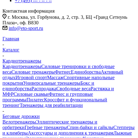
+7 (495) --- - -- - --
Контактная информация
г. Москва, ул. Горбунова, д. 2, стр. 3, БЦ «Гранд Сетнунь
Плаза», оф. В830
info@eto-sport.ru
Главная
-
Каталог
-
Кардиотренажеры
Кардиотренажеры
Силовые тренировки и свободные
веса
Силовые тренажеры
Фитнес
Единоборства
Активный
отдых
Игровой спорт
Массаж
Спортивные напольные
покрытия
Универсальные тренажеры
Бокс и
единоборства
Распродажа
Свободные веса
Растяжка и
МФР
Силовые скамьи
Фитнес и групповые
программы
Пилатес
Кроссфит и функциональный
тренинг
Тренажеры для реабилитации
-
Беговые дорожки
Велотренажеры
Эллиптические тренажеры и
орбитреки
Гребные тренажеры
Спин-байки и сайклы
Степперы
и климберы
Аксессуары и дополнения к тренажерам
Лыжные