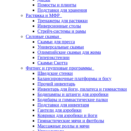
Помосты и плинты
Подставки для хранения
Растяжка и МФР
Тренажеры для растяжки
Инверсионные столы
Стрейч-системы и рамы
Силовые скамьи
Скамьи для пресса
Универсальные скамьи
Олимпийские скамьи для жима
Гиперэкстензии
Скамьи Скотта
Фитнес и групповые программы
Шведские стенки
Балансировочные платформы и босу
Прочий инвентарь
Инвентарь для йоги, пилатеса и гимнастики
Бодипампы и штанги для аэробики
Бодибары и гимнастические палки
Подставки для инвентаря
Гантели для аэробики
Коврики для аэробики и йоги
Гимнастические мячи и фитболы
Массажные роллы и мячи