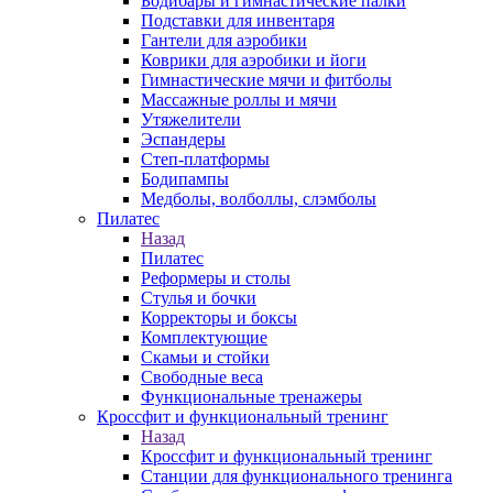
Бодибары и гимнастические палки
Подставки для инвентаря
Гантели для аэробики
Коврики для аэробики и йоги
Гимнастические мячи и фитболы
Массажные роллы и мячи
Утяжелители
Эспандеры
Степ-платформы
Бодипампы
Медболы, волболлы, слэмболы
Пилатес
Назад
Пилатес
Реформеры и столы
Стулья и бочки
Корректоры и боксы
Комплектующие
Скамьи и стойки
Свободные веса
Функциональные тренажеры
Кроссфит и функциональный тренинг
Назад
Кроссфит и функциональный тренинг
Станции для функционального тренинга