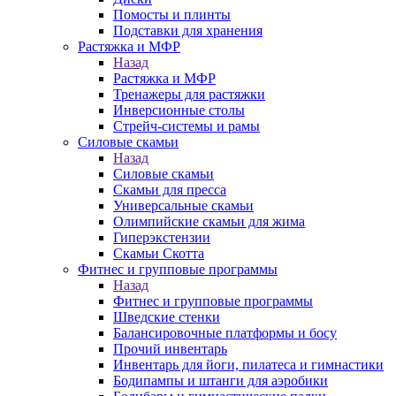
Помосты и плинты
Подставки для хранения
Растяжка и МФР
Назад
Растяжка и МФР
Тренажеры для растяжки
Инверсионные столы
Стрейч-системы и рамы
Силовые скамьи
Назад
Силовые скамьи
Скамьи для пресса
Универсальные скамьи
Олимпийские скамьи для жима
Гиперэкстензии
Скамьи Скотта
Фитнес и групповые программы
Назад
Фитнес и групповые программы
Шведские стенки
Балансировочные платформы и босу
Прочий инвентарь
Инвентарь для йоги, пилатеса и гимнастики
Бодипампы и штанги для аэробики