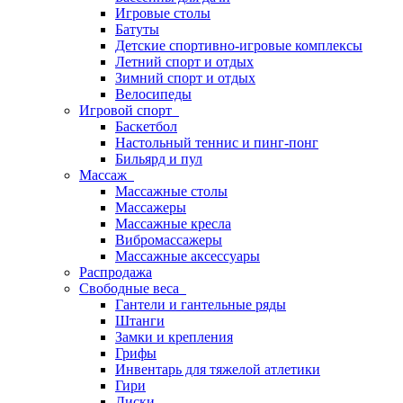
Игровые столы
Батуты
Детские спортивно-игровые комплексы
Летний спорт и отдых
Зимний спорт и отдых
Велосипеды
Игровой спорт
Баскетбол
Настольный теннис и пинг-понг
Бильярд и пул
Массаж
Массажные столы
Массажеры
Массажные кресла
Вибромассажеры
Массажные аксессуары
Распродажа
Свободные веса
Гантели и гантельные ряды
Штанги
Замки и крепления
Грифы
Инвентарь для тяжелой атлетики
Гири
Диски