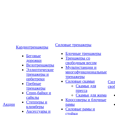
Силовые тренажеры
Кардиотренажеры
Блочные тренажеры
Беговые
Тренажеры со
дорожки
свободным весом
Велотренажеры
Мультистанции и
Эллиптические
многофункциональные
тренажеры и
тренажеры
орбитреки
Силовые скамьи
Сил
Гребные
Скамьи для
сво
тренажеры
пресса
Спин-байки и
Скамьи для жима
сайклы
Кроссоверы и блочные
Степперы и
Акции
рамы
климберы
Силовые рамы и
Аксессуары и
стойки