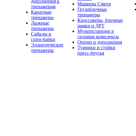
дополнения к
Машины Смита
тренажерам
Грузоблочные
Канатные
тренажеры
тренажеры
Кроссоверы, блочные
Лыжные
рамки и ДРТ
тренажеры
Мультистанции и
Сайклы и
силовые комплексы
спин-байки
Опции и дополнения
Эллиптические
Турники и стойки
тренажеры
пресс-брусья