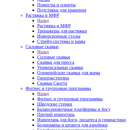
Помосты и плинты
Подставки для хранения
Растяжка и МФР
Назад
Растяжка и МФР
Тренажеры для растяжки
Инверсионные столы
Стрейч-системы и рамы
Силовые скамьи
Назад
Силовые скамьи
Скамьи для пресса
Универсальные скамьи
Олимпийские скамьи для жима
Гиперэкстензии
Скамьи Скотта
Фитнес и групповые программы
Назад
Фитнес и групповые программы
Шведские стенки
Балансировочные платформы и босу
Прочий инвентарь
Инвентарь для йоги, пилатеса и гимнастики
Бодипампы и штанги для аэробики