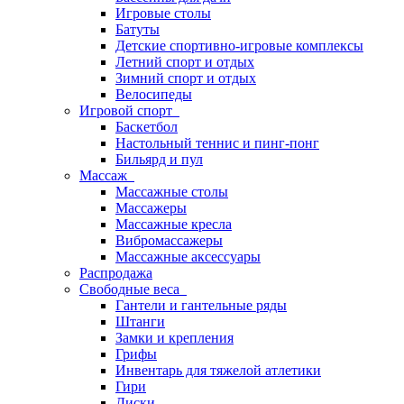
Игровые столы
Батуты
Детские спортивно-игровые комплексы
Летний спорт и отдых
Зимний спорт и отдых
Велосипеды
Игровой спорт
Баскетбол
Настольный теннис и пинг-понг
Бильярд и пул
Массаж
Массажные столы
Массажеры
Массажные кресла
Вибромассажеры
Массажные аксессуары
Распродажа
Свободные веса
Гантели и гантельные ряды
Штанги
Замки и крепления
Грифы
Инвентарь для тяжелой атлетики
Гири
Диски