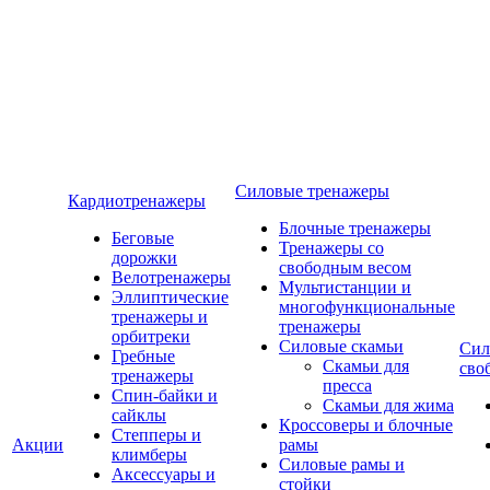
Силовые тренажеры
Кардиотренажеры
Блочные тренажеры
Беговые
Тренажеры со
дорожки
свободным весом
Велотренажеры
Мультистанции и
Эллиптические
многофункциональные
тренажеры и
тренажеры
орбитреки
Силовые скамьи
Сил
Гребные
Скамьи для
сво
тренажеры
пресса
Спин-байки и
Скамьи для жима
сайклы
Кроссоверы и блочные
Степперы и
Акции
рамы
климберы
Силовые рамы и
Аксессуары и
стойки