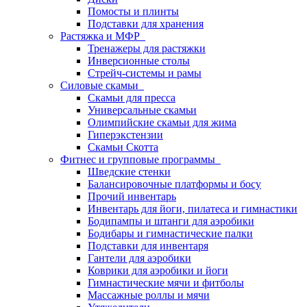
Помосты и плинты
Подставки для хранения
Растяжка и МФР
Тренажеры для растяжки
Инверсионные столы
Стрейч-системы и рамы
Силовые скамьи
Скамьи для пресса
Универсальные скамьи
Олимпийские скамьи для жима
Гиперэкстензии
Скамьи Скотта
Фитнес и групповые программы
Шведские стенки
Балансировочные платформы и босу
Прочий инвентарь
Инвентарь для йоги, пилатеса и гимнастики
Бодипампы и штанги для аэробики
Бодибары и гимнастические палки
Подставки для инвентаря
Гантели для аэробики
Коврики для аэробики и йоги
Гимнастические мячи и фитболы
Массажные роллы и мячи