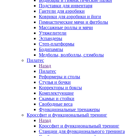
Бодибары и гимнастические палки
Подставки для инвентаря
Гантели для аэробики
Коврики для аэробики и йоги
Гимнастические мячи и фитболы
Массажные роллы и мячи
Утяжелители
Эспандеры
Степ-платформы
Бодипампы
Медболы, волболлы, слэмболы
Пилатес
Назад
Пилатес
Реформеры и столы
Стулья и бочки
Корректоры и боксы
Комплектующие
Скамьи и стойки
Свободные веса
Функциональные тренажеры
Кроссфит и функциональный тренинг
Назад
Кроссфит и функциональный тренинг
Станции для функционального тренинга