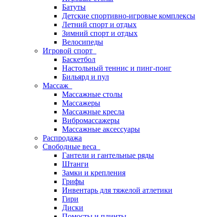
Батуты
Детские спортивно-игровые комплексы
Летний спорт и отдых
Зимний спорт и отдых
Велосипеды
Игровой спорт
Баскетбол
Настольный теннис и пинг-понг
Бильярд и пул
Массаж
Массажные столы
Массажеры
Массажные кресла
Вибромассажеры
Массажные аксессуары
Распродажа
Свободные веса
Гантели и гантельные ряды
Штанги
Замки и крепления
Грифы
Инвентарь для тяжелой атлетики
Гири
Диски
Помосты и плинты