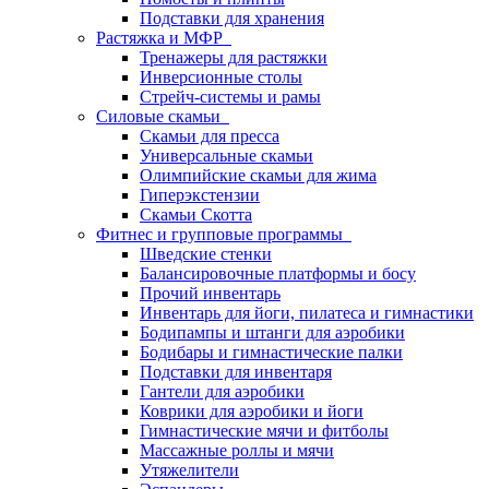
Подставки для хранения
Растяжка и МФР
Тренажеры для растяжки
Инверсионные столы
Стрейч-системы и рамы
Силовые скамьи
Скамьи для пресса
Универсальные скамьи
Олимпийские скамьи для жима
Гиперэкстензии
Скамьи Скотта
Фитнес и групповые программы
Шведские стенки
Балансировочные платформы и босу
Прочий инвентарь
Инвентарь для йоги, пилатеса и гимнастики
Бодипампы и штанги для аэробики
Бодибары и гимнастические палки
Подставки для инвентаря
Гантели для аэробики
Коврики для аэробики и йоги
Гимнастические мячи и фитболы
Массажные роллы и мячи
Утяжелители