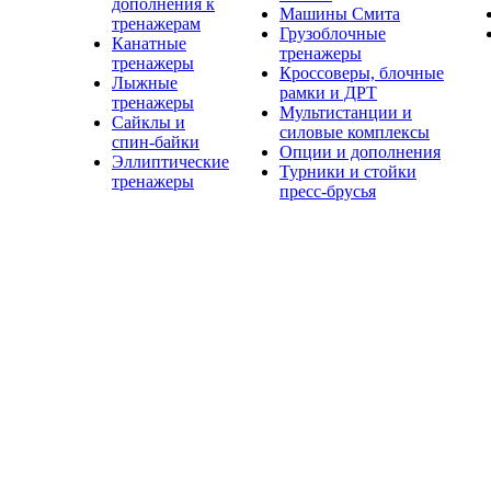
дополнения к
Машины Смита
тренажерам
Грузоблочные
Канатные
тренажеры
тренажеры
Кроссоверы, блочные
Лыжные
рамки и ДРТ
тренажеры
Мультистанции и
Сайклы и
силовые комплексы
спин-байки
Опции и дополнения
Эллиптические
Турники и стойки
тренажеры
пресс-брусья