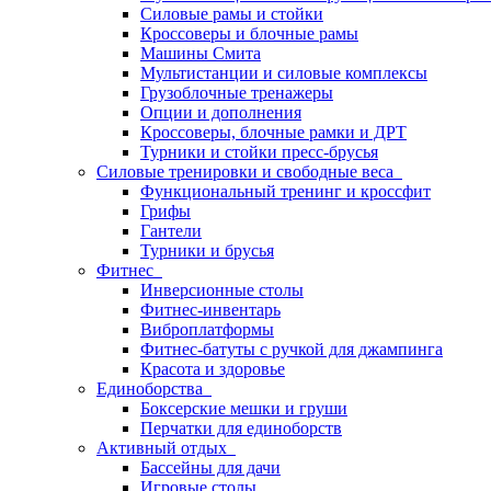
Силовые рамы и стойки
Кроссоверы и блочные рамы
Машины Смита
Мультистанции и силовые комплексы
Грузоблочные тренажеры
Опции и дополнения
Кроссоверы, блочные рамки и ДРТ
Турники и стойки пресс-брусья
Силовые тренировки и свободные веса
Функциональный тренинг и кроссфит
Грифы
Гантели
Турники и брусья
Фитнес
Инверсионные столы
Фитнес-инвентарь
Виброплатформы
Фитнес-батуты с ручкой для джампинга
Красота и здоровье
Единоборства
Боксерские мешки и груши
Перчатки для единоборств
Активный отдых
Бассейны для дачи
Игровые столы