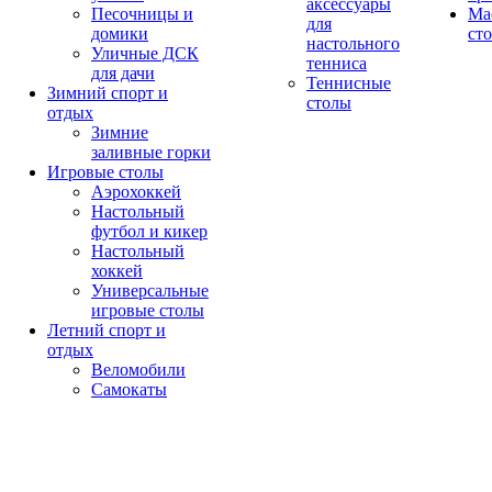
аксессуары
Песочницы и
Ма
для
домики
ст
настольного
Уличные ДСК
тенниса
для дачи
Теннисные
Зимний спорт и
столы
отдых
Зимние
заливные горки
Игровые столы
Аэрохоккей
Настольный
футбол и кикер
Настольный
хоккей
Универсальные
игровые столы
Летний спорт и
отдых
Веломобили
Самокаты