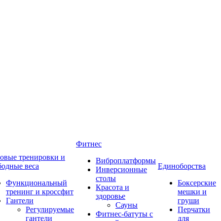
Фитнес
овые тренировки и
Виброплатформы
бодные веса
Единоборства
Инверсионные
столы
Функциональный
Боксерские
Красота и
тренинг и кроссфит
мешки и
здоровье
Гантели
груши
Сауны
Регулируемые
Перчатки
Фитнес-батуты с
гантели
для