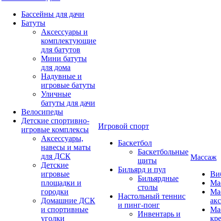
Бассейны для дачи
Батуты
Аксессуары и
комплектующие
для батутов
Мини батуты
для дома
Надувные и
игровые батуты
Уличные
батуты для дачи
Велосипеды
Детские спортивно-
Игровой спорт
игровые комплексы
Аксессуары,
Баскетбол
навесы и маты
Баскетбольные
для ДСК
Массаж
щиты
Детские
Бильярд и пул
игровые
Ви
Бильярдные
площадки и
Ма
столы
городки
Ма
Настольный теннис
Домашние ДСК
ак
и пинг-понг
и спортивные
Ма
Инвентарь и
уголки
кр