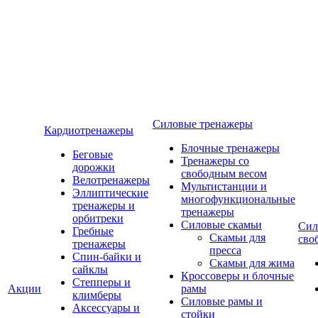
Силовые тренажеры
Кардиотренажеры
Блочные тренажеры
Беговые
Тренажеры со
дорожки
свободным весом
Велотренажеры
Мультистанции и
Эллиптические
многофункциональные
тренажеры и
тренажеры
орбитреки
Силовые скамьи
Сил
Гребные
Скамьи для
сво
тренажеры
пресса
Спин-байки и
Скамьи для жима
сайклы
Кроссоверы и блочные
Степперы и
Акции
рамы
климберы
Силовые рамы и
Аксессуары и
стойки