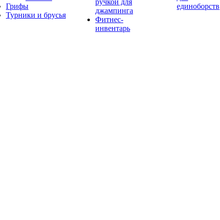
ручкой для
Грифы
единоборств
джампинга
Турники и брусья
Фитнес-
инвентарь