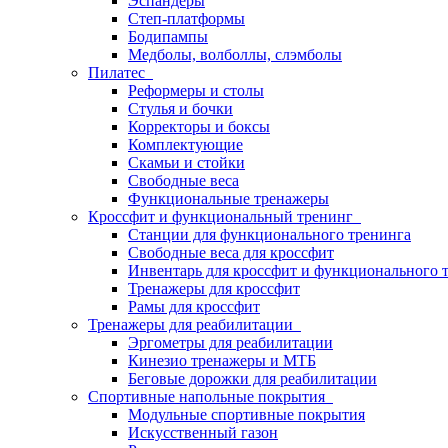
Эспандеры
Степ-платформы
Бодипампы
Медболы, волболлы, слэмболы
Пилатес
Реформеры и столы
Стулья и бочки
Корректоры и боксы
Комплектующие
Скамьи и стойки
Свободные веса
Функциональные тренажеры
Кроссфит и функциональный тренинг
Станции для функционального тренинга
Свободные веса для кроссфит
Инвентарь для кроссфит и функционального 
Тренажеры для кроссфит
Рамы для кроссфит
Тренажеры для реабилитации
Эргометры для реабилитации
Кинезио тренажеры и МТБ
Беговые дорожки для реабилитации
Спортивные напольные покрытия
Модульные спортивные покрытия
Искусственный газон